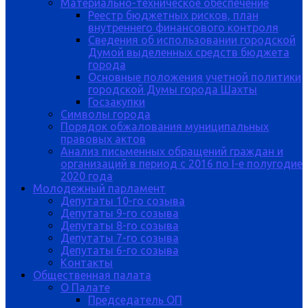
Материально-техническое обеспечение
Реестр бюджетных рисков, план
внутреннего финансового контроля
Сведения об использовании городской
Думой выделенных средств бюджета
города
Основные положения учетной политики
городской Думы города Шахты
Госзакупки
Символы города
Порядок обжалования муниципальных
правовых актов
Анализ письменных обращений граждан и
организаций в период с 2016 по I-е полугодие
2020 года
Молодежный парламент
Депутаты 10-го созыва
Депутаты 9-го созыва
Депутаты 8-го созыва
Депутаты 7-го созыва
Депутаты 6-го созыва
Контакты
Общественная палата
О Палате
Председатель ОП