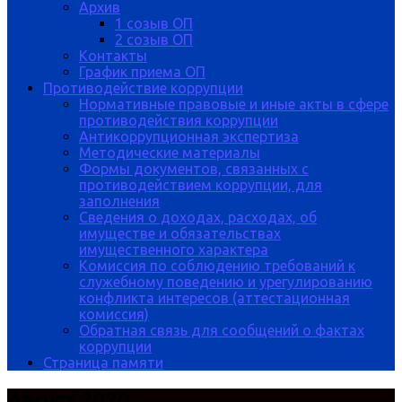
Архив
1 созыв ОП
2 созыв ОП
Контакты
График приема ОП
Противодействие коррупции
Нормативные правовые и иные акты в сфере
противодействия коррупции
Антикоррупционная экспертиза
Методические материалы
Формы документов, связанных с
противодействием коррупции, для
заполнения
Сведения о доходах, расходах, об
имуществе и обязательствах
имущественного характера
Комиссия по соблюдению требований к
служебному поведению и урегулированию
конфликта интересов (аттестационная
комиссия)
Обратная связь для сообщений о фактах
коррупции
Страница памяти
Август 2020