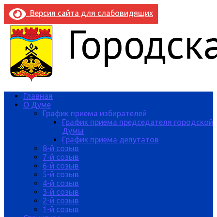
Версия сайта для слабовидящих
Главная
О Думе
График приема избирателей
График приема председателя городской
Думы
График приема депутатов
8-й созыв
7-й созыв
6-й созыв
5-й созыв
4-й созыв
3-й созыв
2-й созыв
1-й созыв