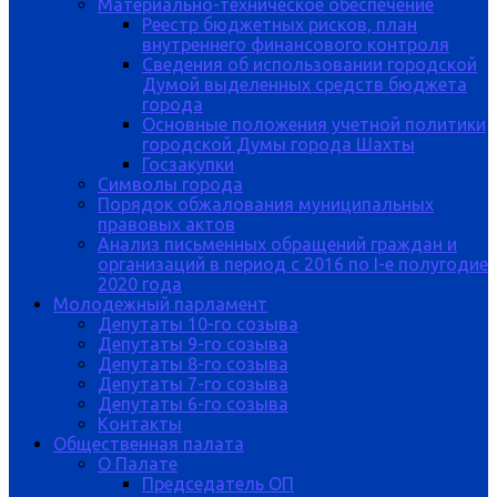
Материально-техническое обеспечение
Реестр бюджетных рисков, план
внутреннего финансового контроля
Сведения об использовании городской
Думой выделенных средств бюджета
города
Основные положения учетной политики
городской Думы города Шахты
Госзакупки
Символы города
Порядок обжалования муниципальных
правовых актов
Анализ письменных обращений граждан и
организаций в период с 2016 по I-е полугодие
2020 года
Молодежный парламент
Депутаты 10-го созыва
Депутаты 9-го созыва
Депутаты 8-го созыва
Депутаты 7-го созыва
Депутаты 6-го созыва
Контакты
Общественная палата
О Палате
Председатель ОП