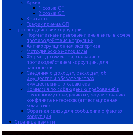
Архив
1 созыв ОП
2 созыв ОП
Контакты
График приема ОП
Противодействие коррупции
Нормативные правовые и иные акты в сфере
противодействия коррупции
Антикоррупционная экспертиза
Методические материалы
Формы документов, связанных с
противодействием коррупции, для
заполнения
Сведения о доходах, расходах, об
имуществе и обязательствах
имущественного характера
Комиссия по соблюдению требований к
служебному поведению и урегулированию
конфликта интересов (аттестационная
комиссия)
Обратная связь для сообщений о фактах
коррупции
Страница памяти