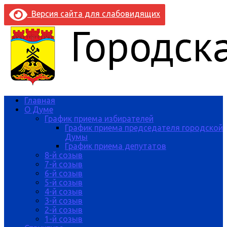
Версия сайта для слабовидящих
Главная
О Думе
График приема избирателей
График приема председателя городской
Думы
График приема депутатов
8-й созыв
7-й созыв
6-й созыв
5-й созыв
4-й созыв
3-й созыв
2-й созыв
1-й созыв