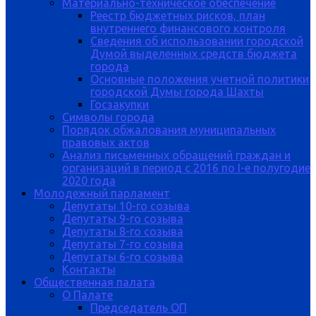
Материально-техническое обеспечение
Реестр бюджетных рисков, план
внутреннего финансового контроля
Сведения об использовании городской
Думой выделенных средств бюджета
города
Основные положения учетной политики
городской Думы города Шахты
Госзакупки
Символы города
Порядок обжалования муниципальных
правовых актов
Анализ письменных обращений граждан и
организаций в период с 2016 по I-е полугодие
2020 года
Молодежный парламент
Депутаты 10-го созыва
Депутаты 9-го созыва
Депутаты 8-го созыва
Депутаты 7-го созыва
Депутаты 6-го созыва
Контакты
Общественная палата
О Палате
Председатель ОП