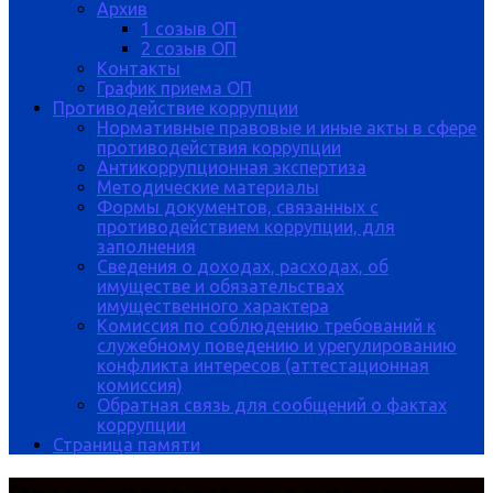
Архив
1 созыв ОП
2 созыв ОП
Контакты
График приема ОП
Противодействие коррупции
Нормативные правовые и иные акты в сфере
противодействия коррупции
Антикоррупционная экспертиза
Методические материалы
Формы документов, связанных с
противодействием коррупции, для
заполнения
Сведения о доходах, расходах, об
имуществе и обязательствах
имущественного характера
Комиссия по соблюдению требований к
служебному поведению и урегулированию
конфликта интересов (аттестационная
комиссия)
Обратная связь для сообщений о фактах
коррупции
Страница памяти