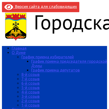
Версия сайта для слабовидящих
Главная
О Думе
График приема избирателей
График приема председателя городской
Думы
График приема депутатов
8-й созыв
7-й созыв
6-й созыв
5-й созыв
4-й созыв
3-й созыв
2-й созыв
1-й созыв