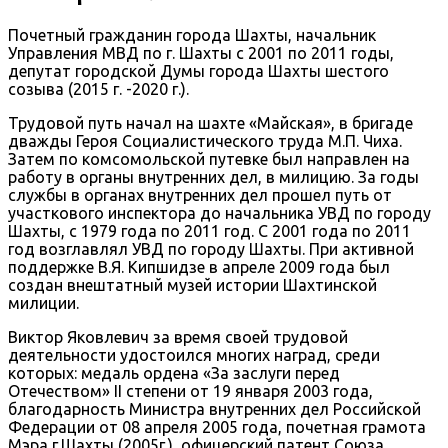
Почетный гражданин города Шахты, начальник
Управления МВД по г. Шахты с 2001 по 2011 годы,
депутат городской Думы города Шахты шестого
созыва (2015 г. -2020 г.).
Трудовой путь начал на шахте «Майская», в бригаде
дважды Героя Социалистического труда М.П. Чиха.
Затем по комсомольской путевке был направлен на
работу в органы внутренних дел, в милицию. За годы
службы в органах внутренних дел прошел путь от
участкового инспектора до начальника УВД по городу
Шахты, с 1979 года по 2011 год. С 2001 года по 2011
год возглавлял УВД по городу Шахты. При активной
поддержке В.Я. Кипшидзе в апреле 2009 года был
создан внештатный музей истории Шахтинской
милиции.
Виктор Яковлевич за время своей трудовой
деятельности удостоился многих наград, среди
которых: медаль ордена «За заслуги перед
Отечеством» II степени от 19 января 2003 года,
благодарность Министра внутренних дел Российской
Федерации от 08 апреля 2005 года, почетная грамота
Мэра г.Шахты (2005г.), офицерский патент Союза