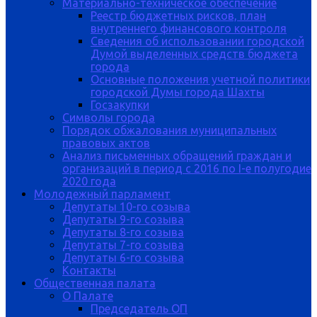
Материально-техническое обеспечение
Реестр бюджетных рисков, план
внутреннего финансового контроля
Сведения об использовании городской
Думой выделенных средств бюджета
города
Основные положения учетной политики
городской Думы города Шахты
Госзакупки
Символы города
Порядок обжалования муниципальных
правовых актов
Анализ письменных обращений граждан и
организаций в период с 2016 по I-е полугодие
2020 года
Молодежный парламент
Депутаты 10-го созыва
Депутаты 9-го созыва
Депутаты 8-го созыва
Депутаты 7-го созыва
Депутаты 6-го созыва
Контакты
Общественная палата
О Палате
Председатель ОП