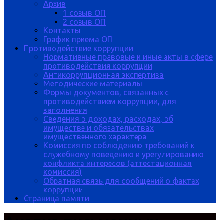
Архив
1 созыв ОП
2 созыв ОП
Контакты
График приема ОП
Противодействие коррупции
Нормативные правовые и иные акты в сфере
противодействия коррупции
Антикоррупционная экспертиза
Методические материалы
Формы документов, связанных с
противодействием коррупции, для
заполнения
Сведения о доходах, расходах, об
имуществе и обязательствах
имущественного характера
Комиссия по соблюдению требований к
служебному поведению и урегулированию
конфликта интересов (аттестационная
комиссия)
Обратная связь для сообщений о фактах
коррупции
Страница памяти