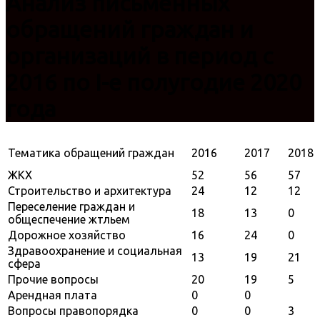
Анализ письменных
обращений граждан и
организаций в период с
2016 по I-е полугодие 2020
года
Тематика обращений граждан
2016
2017
2018
ЖКХ
52
56
57
Строительство и архитектура
24
12
12
Переселение граждан и
18
13
0
общеспечение жтльем
Дорожное хозяйство
16
24
0
Здравоохранение и социальная
13
19
21
сфера
Прочие вопросы
20
19
5
Арендная плата
0
0
Вопросы правопорядка
0
0
3