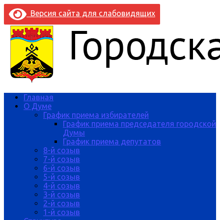
Версия сайта для слабовидящих
Главная
О Думе
График приема избирателей
График приема председателя городской
Думы
График приема депутатов
8-й созыв
7-й созыв
6-й созыв
5-й созыв
4-й созыв
3-й созыв
2-й созыв
1-й созыв