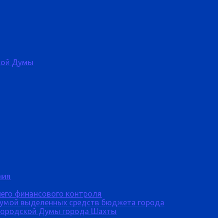
кой Думы
ния
него финансового контроля
Думой выделенных средств бюджета города
городской Думы города Шахты