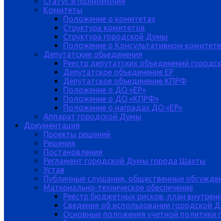
Статус и полномочия
Комитеты
Положение о комитетах
Структура комитетов
Структура городской Думы
Положение о Консультативном комитете
Депутатские обьединения
Реестр депутатских объединений городс
Депутатское объединение ЕР
Депутатское объединение КПРФ
Положение о ДО «ЕР»
Положение о ДО «КПРФ»
Положение о наградах ДО «ЕР»
Аппарат городской Думы
Документация
Проекты решений
Решения
Постановления
Регламент городской Думы города Шахты
Устав
Публичные слушания, общественные обсужде
Материально-техническое обеспечение
Реестр бюджетных рисков, план внутрен
Сведения об использовании городской 
Основные положения учетной политики 