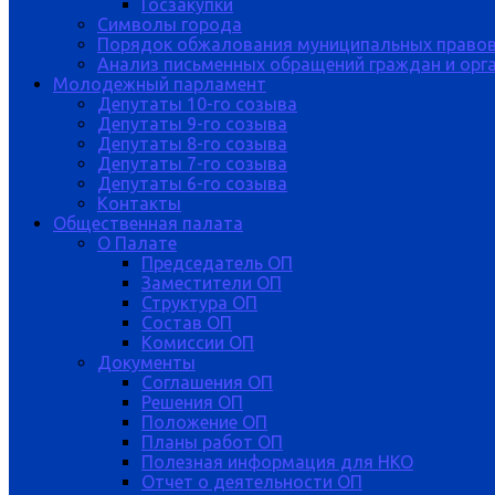
Госзакупки
Символы города
Порядок обжалования муниципальных правов
Анализ письменных обращений граждан и орган
Молодежный парламент
Депутаты 10-го созыва
Депутаты 9-го созыва
Депутаты 8-го созыва
Депутаты 7-го созыва
Депутаты 6-го созыва
Контакты
Общественная палата
О Палате
Председатель ОП
Заместители ОП
Структура ОП
Состав ОП
Комиссии ОП
Документы
Соглашения ОП
Решения ОП
Положение ОП
Планы работ ОП
Полезная информация для НКО
Отчет о деятельности ОП