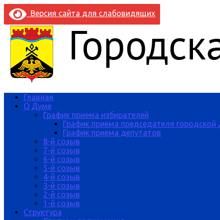
Версия сайта для слабовидящих
Главная
О Думе
График приема избирателей
График приема председателя городской
График приема депутатов
8-й созыв
7-й созыв
6-й созыв
5-й созыв
4-й созыв
3-й созыв
2-й созыв
1-й созыв
Структура