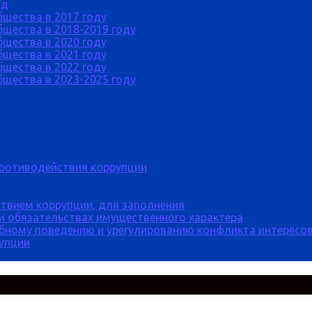
од
бщества в 2017 году
щества в 2018-2019 году
бщества в 2020 году
бщества в 2021 году
бщества в 2022 году
щества в 2023-2025 году
противодействия коррупции
твием коррупции, для заполнения
 и обязательствах имущественного характера
бному поведению и урегулированию конфликта интересов
рупции