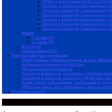
Отчет о деятельности ОП за 2016 г
Доклад о развитии гражданского о
Доклад о развитии гражданского об
Доклад о развитии гражданского о
Доклад о развитии гражданского о
Доклад о развитии гражданского о
Доклад о развитии гражданского об
Архив
1 созыв ОП
2 созыв ОП
Контакты
График приема ОП
Противодействие коррупции
Нормативные правовые и иные акты в сфере 
Антикоррупционная экспертиза
Методические материалы
Формы документов, связанных с противодейс
Сведения о доходах, расходах, об имуществе
Комиссия по соблюдению требований к служе
Обратная связь для сообщений о фактах кор
Страница памяти
Март 2012