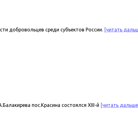
сти добровольцев среди субъектов России.
[читать даль
.Балакирева пос.Красина состоялся XIII-й
[читать дальше