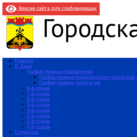
Версия сайта для слабовидящих
Главная
О Думе
График приема избирателей
График приема председателя городской
График приема депутатов
8-й созыв
7-й созыв
6-й созыв
5-й созыв
4-й созыв
3-й созыв
2-й созыв
1-й созыв
Структура