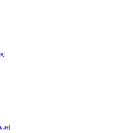
]
е]
льше]