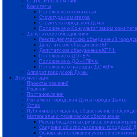
Статус и полномочия
Комитеты
Положение о комитетах
Структура комитетов
Структура городской Думы
Положение о Консультативном комитете
Депутатские обьединения
Реестр депутатских объединений городс
Депутатское объединение ЕР
Депутатское объединение КПРФ
Положение о ДО «ЕР»
Положение о ДО «КПРФ»
Положение о наградах ДО «ЕР»
Аппарат городской Думы
Документация
Проекты решений
Решения
Постановления
Регламент городской Думы города Шахты
Устав
Публичные слушания, общественные обсужде
Материально-техническое обеспечение
Реестр бюджетных рисков, план внутрен
Сведения об использовании городской 
Основные положения учетной политики 