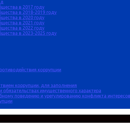
од
бщества в 2017 году
щества в 2018-2019 году
бщества в 2020 году
бщества в 2021 году
бщества в 2022 году
щества в 2023-2025 году
противодействия коррупции
твием коррупции, для заполнения
 и обязательствах имущественного характера
бному поведению и урегулированию конфликта интересов
рупции