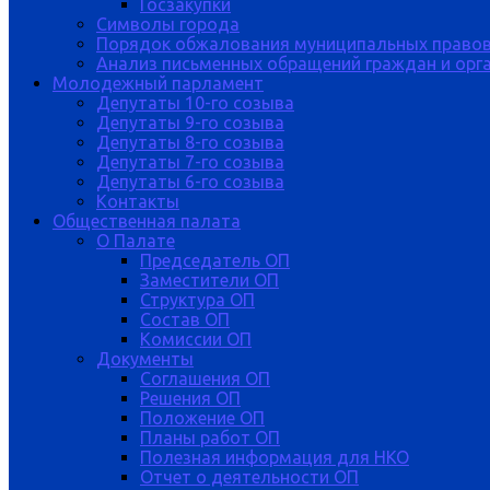
Госзакупки
Символы города
Порядок обжалования муниципальных правов
Анализ письменных обращений граждан и орган
Молодежный парламент
Депутаты 10-го созыва
Депутаты 9-го созыва
Депутаты 8-го созыва
Депутаты 7-го созыва
Депутаты 6-го созыва
Контакты
Общественная палата
О Палате
Председатель ОП
Заместители ОП
Структура ОП
Состав ОП
Комиссии ОП
Документы
Соглашения ОП
Решения ОП
Положение ОП
Планы работ ОП
Полезная информация для НКО
Отчет о деятельности ОП