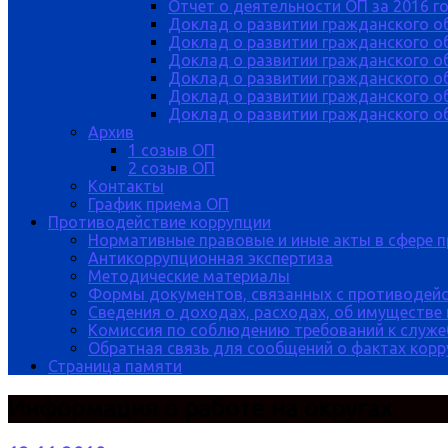
Отчет о деятельности ОП за 2016 г
Доклад о развитии гражданского о
Доклад о развитии гражданского об
Доклад о развитии гражданского о
Доклад о развитии гражданского о
Доклад о развитии гражданского о
Доклад о развитии гражданского об
Архив
1 созыв ОП
2 созыв ОП
Контакты
График приема ОП
Противодействие коррупции
Нормативные правовые и иные акты в сфере 
Антикоррупционная экспертиза
Методические материалы
Формы документов, связанных с противодейс
Сведения о доходах, расходах, об имуществе
Комиссия по соблюдению требований к служе
Обратная связь для сообщений о фактах кор
Страница памяти
Информация о работе на округах