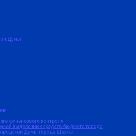
кой Думы
ния
него финансового контроля
Думой выделенных средств бюджета города
городской Думы города Шахты