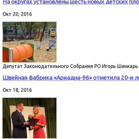
На округах установлены шесть новых детских пл
Окт 20, 2016
Депутат Законодательного Собрания РО Игорь Шинкарь 
Швейная фабрика «Ариадна-96» отметила 20-и 
Окт 18, 2016