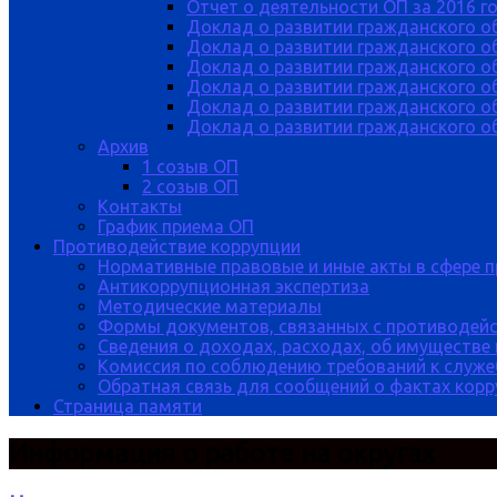
Отчет о деятельности ОП за 2016 г
Доклад о развитии гражданского о
Доклад о развитии гражданского об
Доклад о развитии гражданского о
Доклад о развитии гражданского о
Доклад о развитии гражданского о
Доклад о развитии гражданского об
Архив
1 созыв ОП
2 созыв ОП
Контакты
График приема ОП
Противодействие коррупции
Нормативные правовые и иные акты в сфере 
Антикоррупционная экспертиза
Методические материалы
Формы документов, связанных с противодейс
Сведения о доходах, расходах, об имуществе
Комиссия по соблюдению требований к служе
Обратная связь для сообщений о фактах кор
Страница памяти
Информация о работе на округах