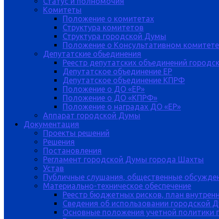
Статус и полномочия
Комитеты
Положение о комитетах
Структура комитетов
Структура городской Думы
Положение о Консультативном комитете
Депутатские обьединения
Реестр депутатских объединений городс
Депутатское объединение ЕР
Депутатское объединение КПРФ
Положение о ДО «ЕР»
Положение о ДО «КПРФ»
Положение о наградах ДО «ЕР»
Аппарат городской Думы
Документация
Проекты решений
Решения
Постановления
Регламент городской Думы города Шахты
Устав
Публичные слушания, общественные обсужде
Материально-техническое обеспечение
Реестр бюджетных рисков, план внутрен
Сведения об использовании городской 
Основные положения учетной политики 