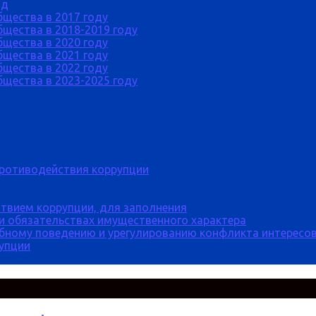
од
бщества в 2017 году
щества в 2018-2019 году
бщества в 2020 году
бщества в 2021 году
бщества в 2022 году
щества в 2023-2025 году
противодействия коррупции
твием коррупции, для заполнения
 и обязательствах имущественного характера
бному поведению и урегулированию конфликта интересов
рупции