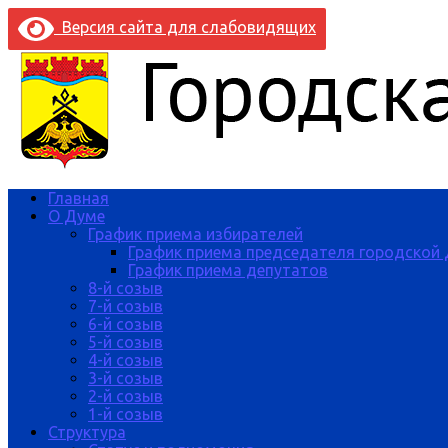
Версия сайта для слабовидящих
Главная
О Думе
График приема избирателей
График приема председателя городской
График приема депутатов
8-й созыв
7-й созыв
6-й созыв
5-й созыв
4-й созыв
3-й созыв
2-й созыв
1-й созыв
Структура