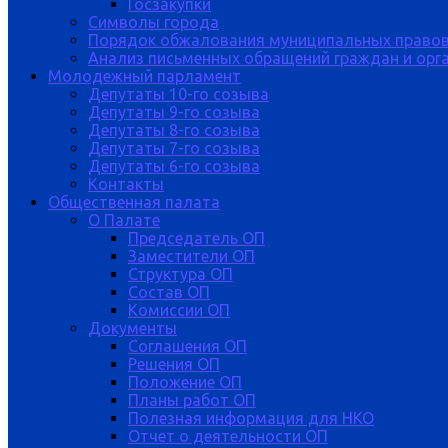
Госзакупки
Символы города
Порядок обжалования муниципальных правов
Анализ письменных обращений граждан и орган
Молодежный парламент
Депутаты 10-го созыва
Депутаты 9-го созыва
Депутаты 8-го созыва
Депутаты 7-го созыва
Депутаты 6-го созыва
Контакты
Общественная палата
О Палате
Председатель ОП
Заместители ОП
Структура ОП
Состав ОП
Комиссии ОП
Документы
Соглашения ОП
Решения ОП
Положение ОП
Планы работ ОП
Полезная информация для НКО
Отчет о деятельности ОП