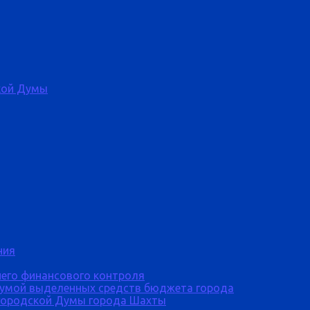
кой Думы
ния
него финансового контроля
Думой выделенных средств бюджета города
городской Думы города Шахты