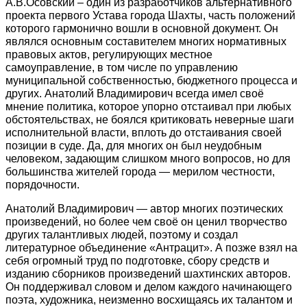
А.В.Осовский – один из разработчиков альтернативного
проекта первого Устава города Шахты, часть положений
которого гармонично вошли в основной документ. Он
являлся основным составителем многих нормативных
правовых актов, регулирующих местное
самоуправление, в том числе по управлению
муниципальной собственностью, бюджетного процесса и
других. Анатолий Владимирович всегда имел своё
мнение политика, которое упорно отстаивал при любых
обстоятельствах, не боялся критиковать неверные шаги
исполнительной власти, вплоть до отстаивания своей
позиции в суде. Да, для многих он был неудобным
человеком, задающим слишком много вопросов, но для
большинства жителей города — мерилом честности,
порядочности.
Анатолий Владимирович — автор многих поэтических
произведений, но более чем своё он ценил творчество
других талантливых людей, поэтому и создал
литературное объединение «Антрацит». А позже взял на
себя огромный труд по подготовке, сбору средств и
изданию сборников произведений шахтинских авторов.
Он поддерживал словом и делом каждого начинающего
поэта, художника, неизменно восхищаясь их талантом и