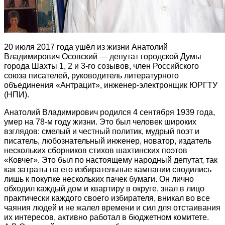
20 июля 2017 года ушёл из жизни Анатолий
Владимирович Осовский — депутат городской Думы
города Шахты 1, 2 и 3-го созывов, член Российского
союза писателей, руководитель литературного
объединения «Антрацит», инженер-электронщик ЮРГТУ
(НПИ).
Анатолий Владимирович родился 4 сентября 1939 года,
умер на 78-м году жизни. Это был человек широких
взглядов: смелый и честный политик, мудрый поэт и
писатель, любознательный инженер, новатор, издатель
нескольких сборников стихов шахтинских поэтов
«Ковчег». Это был по настоящему народный депутат, так
как затраты на его избирательные кампании сводились
лишь к покупке нескольких пачек бумаги. Он лично
обходил каждый дом и квартиру в округе, знал в лицо
практически каждого своего избирателя, вникал во все
чаяния людей и не жалел времени и сил для отстаивания
их интересов, активно работал в бюджетном комитете.