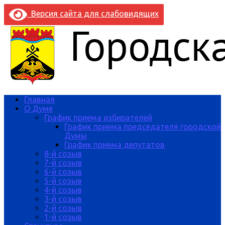
Версия сайта для слабовидящих
Главная
О Думе
График приема избирателей
График приема председателя городской
Думы
График приема депутатов
8-й созыв
7-й созыв
6-й созыв
5-й созыв
4-й созыв
3-й созыв
2-й созыв
1-й созыв