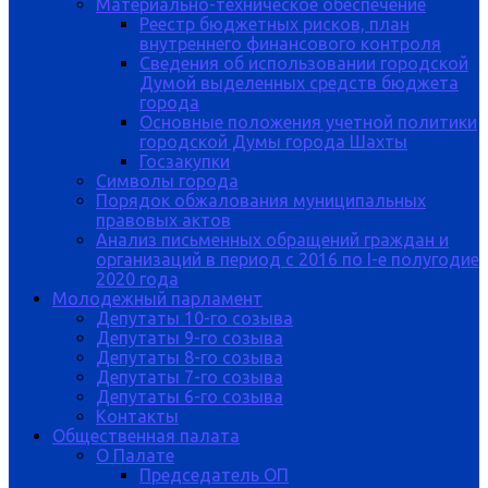
Материально-техническое обеспечение
Реестр бюджетных рисков, план
внутреннего финансового контроля
Сведения об использовании городской
Думой выделенных средств бюджета
города
Основные положения учетной политики
городской Думы города Шахты
Госзакупки
Символы города
Порядок обжалования муниципальных
правовых актов
Анализ письменных обращений граждан и
организаций в период с 2016 по I-е полугодие
2020 года
Молодежный парламент
Депутаты 10-го созыва
Депутаты 9-го созыва
Депутаты 8-го созыва
Депутаты 7-го созыва
Депутаты 6-го созыва
Контакты
Общественная палата
О Палате
Председатель ОП