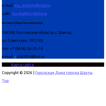
e-mail:
mp_shakhty@mail.ru
сайт:
mp.shakhty-duma.ru
Контакты Общественной палаты
346500, Ростовская область, г. Шахты,
ул. Советская, 187/189.
тел. +7 (8636) 26-20-14
e-mail:
o
p262014@list.ru
Карта сайта
Copyright © 2026 |
Городская Дума города Шахты
Top