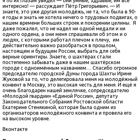
я по их глазам увидел — они умные, здравые, им всё
интересно! — рассуждает Пётр Григорьевич. — И
знаете, это уже другая молодёжь, не та, что была в 90-
е годы и знать не хотела ничего о трудовых подвигах, о
нашем времени больших строек и покорении целины. Я
даже пожалел, что не надел ни одной медали и ни
одного ордена, а они меня спрашивали об этом и о
людях, с которыми работал плечом к плечу, им
действительно важно разобраться в прошлом,
настоящем и будущем России, выбрать для себя
верные ориентиры. Знаете, о шахтёрах стали
постепенно забывать даже в нашем шахтёрском
городе с одноимённым названием… Спасибо огромное
председателю городской Думы города Шахты Ирине
Жуковой за то, что делегировала меня на молодёжный
конвент в Москву, это высокая честь для меня. И ещё я
очень благодарен нашей землячке, сопредседателю
«Молодой гвардии» «Единой России», депутату
Законодательного Собрания Ростовской области
Екатерине Стенякиной, которая была одним из
организаторов молодёжного конвента и провела его
на высоком уровне.
Вконтакте