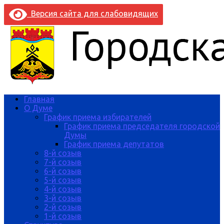
Версия сайта для слабовидящих
Главная
О Думе
График приема избирателей
График приема председателя городской
Думы
График приема депутатов
8-й созыв
7-й созыв
6-й созыв
5-й созыв
4-й созыв
3-й созыв
2-й созыв
1-й созыв