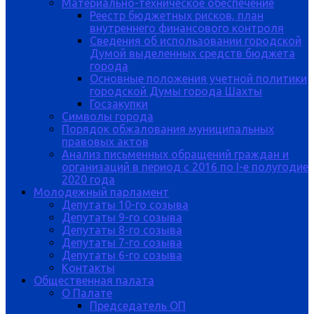
Материально-техническое обеспечение
Реестр бюджетных рисков, план
внутреннего финансового контроля
Сведения об использовании городской
Думой выделенных средств бюджета
города
Основные положения учетной политики
городской Думы города Шахты
Госзакупки
Символы города
Порядок обжалования муниципальных
правовых актов
Анализ письменных обращений граждан и
организаций в период с 2016 по I-е полугодие
2020 года
Молодежный парламент
Депутаты 10-го созыва
Депутаты 9-го созыва
Депутаты 8-го созыва
Депутаты 7-го созыва
Депутаты 6-го созыва
Контакты
Общественная палата
О Палате
Председатель ОП