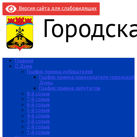
Версия сайта для слабовидящих
Главная
О Думе
График приема избирателей
График приема председателя городской
Думы
График приема депутатов
8-й созыв
7-й созыв
6-й созыв
5-й созыв
4-й созыв
3-й созыв
2-й созыв
1-й созыв