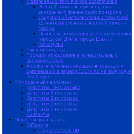
Материально-техническое обеспечение
Реестр бюджетных рисков, план
внутреннего финансового контроля
Сведения об использовании городской
Думой выделенных средств бюджета
города
Основные положения учетной политики
городской Думы города Шахты
Госзакупки
Символы города
Порядок обжалования муниципальных
правовых актов
Анализ письменных обращений граждан и
организаций в период с 2016 по I-е полугодие
2020 года
Молодежный парламент
Депутаты 10-го созыва
Депутаты 9-го созыва
Депутаты 8-го созыва
Депутаты 7-го созыва
Депутаты 6-го созыва
Контакты
Общественная палата
О Палате
Председатель ОП