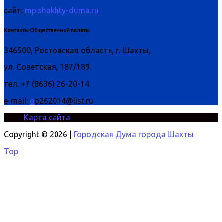
сайт:
mp.shakhty-duma.ru
Контакты Общественной палаты
346500, Ростовская область, г. Шахты,
ул. Советская, 187/189.
тел. +7 (8636) 26-20-14
e-mail:
o
p262014@list.ru
Карта сайта
Copyright © 2026 |
Городская Дума города Шахты
Top