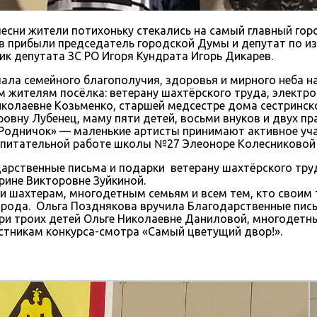
есни жители потихоньку стекались на самый главный гор
в прибыли председатель городской Думы и депутат по и
к депутата ЗС РО Игоря Кундрата Игорь Дикарев.
ла семейного благополучия, здоровья и мирного неба на
м жителям посёлка: ветерану шахтёрского труда, элект
иколаевне Козьменко, старшей медсестре дома сестринск
овну Лубенец, маму пяти детей, восьми внуков и двух п
Родничок» — маленькие артисты принимают активное учас
оспитательной работе школы №27 Элеоноре Колесниковой
дарственные письма и подарки ветерану шахтёрского тр
рине Викторовне Зуйкиной.
и шахтерам, многодетным семьям и всем тем, кто своим 
рода. Ольга Позднякова вручила Благодарственные пись
ери троих детей Ольге Николаевне Даниловой, многодет
стникам конкурса-смотра «Самый цветущий двор!».