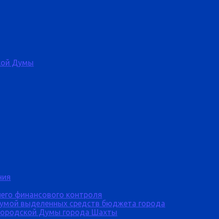
кой Думы
ния
него финансового контроля
Думой выделенных средств бюджета города
городской Думы города Шахты