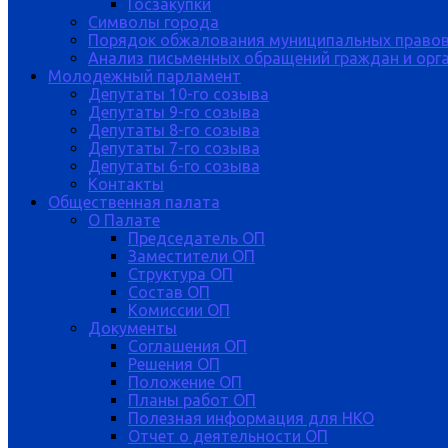
Госзакупки
Символы города
Порядок обжалования муниципальных правов
Анализ письменных обращений граждан и орган
Молодежный парламент
Депутаты 10-го созыва
Депутаты 9-го созыва
Депутаты 8-го созыва
Депутаты 7-го созыва
Депутаты 6-го созыва
Контакты
Общественная палата
О Палате
Председатель ОП
Заместители ОП
Структура ОП
Состав ОП
Комиссии ОП
Документы
Соглашения ОП
Решения ОП
Положение ОП
Планы работ ОП
Полезная информация для НКО
Отчет о деятельности ОП