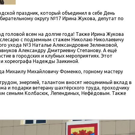
одской праздник, который объединил в себе День
збирательному округу №17 Ирина Жукова, депутат по
д головой всем на долгие года! Также Ирина Жукова
рослесарю с подземным стажем Николаю Николаевичу
ого ухода №3 Наталье Александровне Зеленковой,
равнуков Александру Дмитриевну Степанову. А ещё
тие в городских и клубных мероприятиях. Этот
 и хореографа Надежды Заикиной.
уда Михаилу Михайловичу Фоменко, горному мастеру
трудом, энергией, талантом вносят неоценимый вклад в
ма и подарки ветерану шахтёрского труда, проходчику
ным семьям Колбасюк, Лепендиных, Нефёдовым. Также