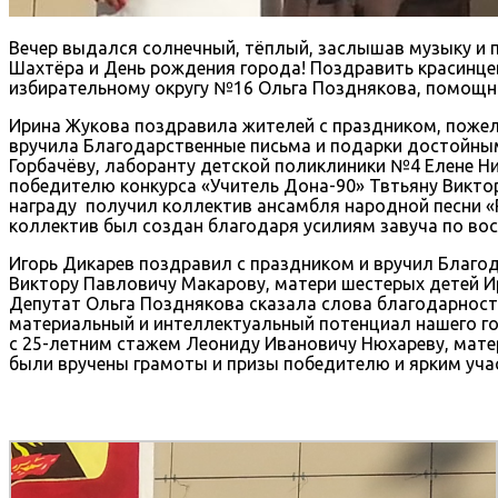
Вечер выдался солнечный, тёплый, заслышав музыку и п
Шахтёра и День рождения города! Поздравить красинце
избирательному округу №16 Ольга Позднякова, помощни
Ирина Жукова поздравила жителей с праздником, пожела
вручила Благодарственные письма и подарки достойны
Горбачёву, лаборанту детской поликлиники №4 Елене Н
победителю конкурса «Учитель Дона-90» Твтьяну Виктор
награду получил коллектив ансамбля народной песни «
коллектив был создан благодаря усилиям завуча по в
Игорь Дикарев поздравил с праздником и вручил Благо
Виктору Павловичу Макарову, матери шестерых детей И
Депутат Ольга Позднякова сказала слова благодарност
материальный и интеллектуальный потенциал нашего го
с 25-летним стажем Леониду Ивановичу Нюхареву, мат
были вручены грамоты и призы победителю и ярким уча