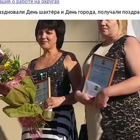
ция о работе на округах
аздновали День шахтёра и День города, получали поздра