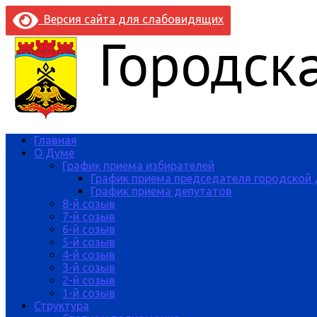
Версия сайта для слабовидящих
Главная
О Думе
График приема избирателей
График приема председателя городской
График приема депутатов
8-й созыв
7-й созыв
6-й созыв
5-й созыв
4-й созыв
3-й созыв
2-й созыв
1-й созыв
Структура