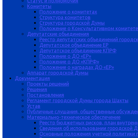
Статус и полномочия
Комитеты
Положение о комитетах
Структура комитетов
Структура городской Думы
Положение о Консультативном комитете
Депутатские обьединения
Реестр депутатских объединений городс
Депутатское объединение ЕР
Депутатское объединение КПРФ
Положение о ДО «ЕР»
Положение о ДО «КПРФ»
Положение о наградах ДО «ЕР»
Аппарат городской Думы
Документация
Проекты решений
Решения
Постановления
Регламент городской Думы города Шахты
Устав
Публичные слушания, общественные обсужде
Материально-техническое обеспечение
Реестр бюджетных рисков, план внутрен
Сведения об использовании городской 
Основные положения учетной политики 