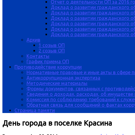
Отчет о деятельности ОП за 2016 г
Доклад о развитии гражданского о
Доклад о развитии гражданского об
Доклад о развитии гражданского о
Доклад о развитии гражданского о
Доклад о развитии гражданского о
Доклад о развитии гражданского об
Архив
1 созыв ОП
2 созыв ОП
Контакты
График приема ОП
Противодействие коррупции
Нормативные правовые и иные акты в сфере 
Антикоррупционная экспертиза
Методические материалы
Формы документов, связанных с противодейс
Сведения о доходах, расходах, об имуществе
Комиссия по соблюдению требований к служе
Обратная связь для сообщений о фактах кор
Страница памяти
День города в поселке Красина