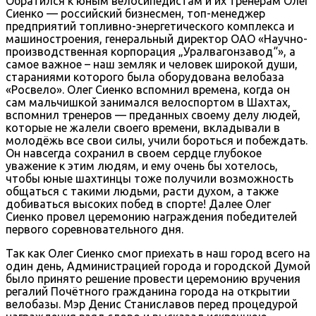
Обратился к юным велосипедистам и их тренерам Олег
Сиенко — российский бизнесмен, топ-менеджер
предприятий топливно-энергетического комплекса и
машиностроения, генеральный директор ОАО «Научно-
производственная корпорация „Уралвагонзавод“», а
самое важное – наш земляк и человек широкой души,
стараниями которого была оборудована велобаза
«Росвело». Олег Сиенко вспомнил времена, когда он
сам мальчишкой занимался велоспортом в Шахтах,
вспомнил тренеров — преданных своему делу людей,
которые не жалели своего времени, вкладывали в
молодёжь все свои силы, учили бороться и побеждать.
Он навсегда сохранил в своем сердце глубокое
уважение к этим людям, и ему очень бы хотелось,
чтобы юные шахтинцы тоже получили возможность
общаться с такими людьми, расти духом, а также
добиваться высоких побед в спорте! Далее Олег
Сиенко провел церемонию награждения победителей
первого соревновательного дня.
Так как Олег Сиенко смог приехать в наш город всего на
один день, Администрацией города и городской Думой
было принято решение провести церемонию вручения
регалий Почётного гражданина города на открытии
велобазы. Мэр Денис Станиславов перед процедурой