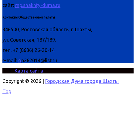
сайт:
mp.shakhty-duma.ru
Контакты Общественной палаты
346500, Ростовская область, г. Шахты,
ул. Советская, 187/189.
тел. +7 (8636) 26-20-14
e-mail:
o
p262014@list.ru
Карта сайта
Copyright © 2026 |
Городская Дума города Шахты
Top