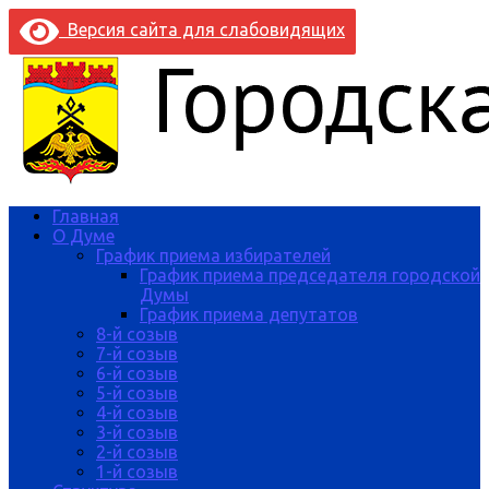
Версия сайта для слабовидящих
Главная
О Думе
График приема избирателей
График приема председателя городской
Думы
График приема депутатов
8-й созыв
7-й созыв
6-й созыв
5-й созыв
4-й созыв
3-й созыв
2-й созыв
1-й созыв