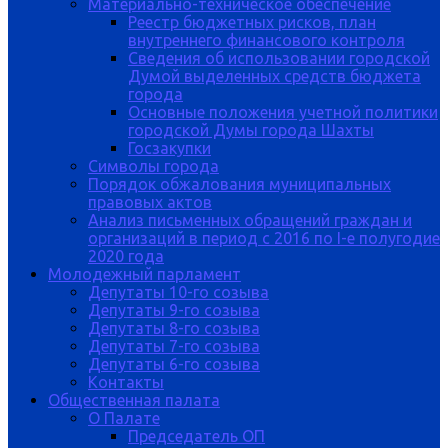
Материально-техническое обеспечение
Реестр бюджетных рисков, план
внутреннего финансового контроля
Сведения об использовании городской
Думой выделенных средств бюджета
города
Основные положения учетной политики
городской Думы города Шахты
Госзакупки
Символы города
Порядок обжалования муниципальных
правовых актов
Анализ письменных обращений граждан и
организаций в период с 2016 по I-е полугодие
2020 года
Молодежный парламент
Депутаты 10-го созыва
Депутаты 9-го созыва
Депутаты 8-го созыва
Депутаты 7-го созыва
Депутаты 6-го созыва
Контакты
Общественная палата
О Палате
Председатель ОП