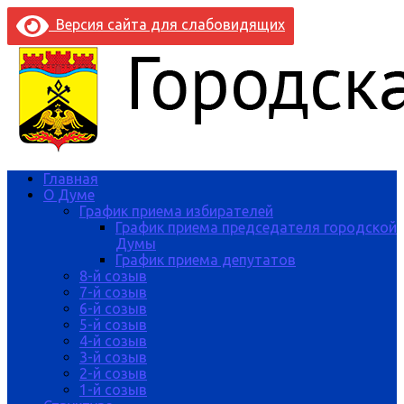
Версия сайта для слабовидящих
Главная
О Думе
График приема избирателей
График приема председателя городской
Думы
График приема депутатов
8-й созыв
7-й созыв
6-й созыв
5-й созыв
4-й созыв
3-й созыв
2-й созыв
1-й созыв