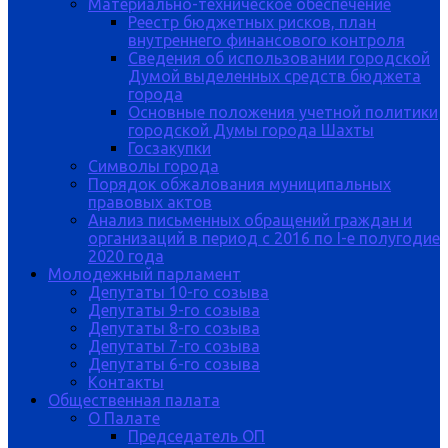
Материально-техническое обеспечение
Реестр бюджетных рисков, план
внутреннего финансового контроля
Сведения об использовании городской
Думой выделенных средств бюджета
города
Основные положения учетной политики
городской Думы города Шахты
Госзакупки
Символы города
Порядок обжалования муниципальных
правовых актов
Анализ письменных обращений граждан и
организаций в период с 2016 по I-е полугодие
2020 года
Молодежный парламент
Депутаты 10-го созыва
Депутаты 9-го созыва
Депутаты 8-го созыва
Депутаты 7-го созыва
Депутаты 6-го созыва
Контакты
Общественная палата
О Палате
Председатель ОП