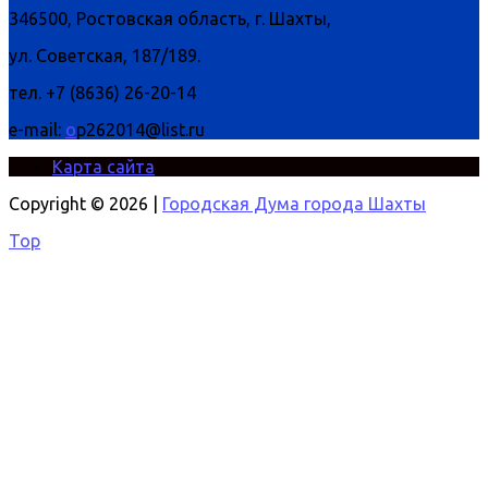
346500, Ростовская область, г. Шахты,
ул. Советская, 187/189.
тел. +7 (8636) 26-20-14
e-mail:
o
p262014@list.ru
Карта сайта
Copyright © 2026 |
Городская Дума города Шахты
Top