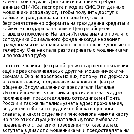
клиентской службе. Для записи на приём требуют
данные СНИЛСа, паспорта и код из СМС. Эти данные
мошенники используют, чтобы получить доступ к
кабинету гражданина на портале Госуслуг и
беспрепятственно оформить на гражданина кредиты и
займы. Благодаря занятиям в Центре общения
старшего поколения Наталья Лутова знала о том, что
сотрудники Социального фонда никогда не звонят
гражданам и не запрашивают персональные данные по
телефону. Она не стала разговаривать с мошенниками
и положила трубку.
Посетительница Центра общения старшего поколения
ещё не раз сталкивалась с другими мошенническими
схемами. Она не повелась на них, потому что держала
в голове знания, полученные на уроках в Центре
общения. Злоумышленники предлагали Наталье
Лутовой поменять счётчик и просили назвать адрес
проживания, представлялись сотрудниками Почты
России и так же пытались узнать адрес проживания,
выдавали себя за сотрудников банка и просили
сказать, в каком отделении пенсионерка меняла карту.
Во всех этих ситуациях Наталья Лутова выбирала
правильную стратегию поведения – отказывалась
вступать в диалог с мошенниками и предоставлять им