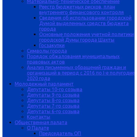
Материально-техническое обеспечение
Реестр бюджетных рисков, план
внутреннего финансового контроля
Сведения об использовании городской
Думой выделенных средств бюджета
города
Основные положения учетной политики
городской Думы города Шахты
Госзакупки
Символы города
Порядок обжалования муниципальных
правовых актов
Анализ письменных обращений граждан и
организаций в период с 2016 по I-е полугодие
2020 года
Молодежный парламент
Депутаты 10-го созыва
Депутаты 9-го созыва
Депутаты 8-го созыва
Депутаты 7-го созыва
Депутаты 6-го созыва
Контакты
Общественная палата
О Палате
Председатель ОП