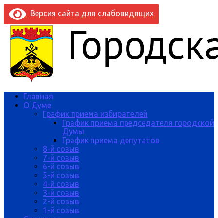
Версия сайта для слабовидящих
Главная
О Думе
График приема избирателей
График приема председателя городской
Думы
График приема депутатов
8-й созыв
7-й созыв
6-й созыв
5-й созыв
4-й созыв
3-й созыв
2-й созыв
1-й созыв