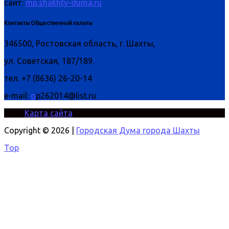
сайт:
mp.shakhty-duma.ru
Контакты Общественной палаты
346500, Ростовская область, г. Шахты,
ул. Советская, 187/189.
тел. +7 (8636) 26-20-14
e-mail:
o
p262014@list.ru
Карта сайта
Copyright © 2026 |
Городская Дума города Шахты
Top