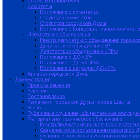
Статус и полномочия
Комитеты
Положение о комитетах
Структура комитетов
Структура городской Думы
Положение о Консультативном комитете
Депутатские обьединения
Реестр депутатских объединений городс
Депутатское объединение ЕР
Депутатское объединение КПРФ
Положение о ДО «ЕР»
Положение о ДО «КПРФ»
Положение о наградах ДО «ЕР»
Аппарат городской Думы
Документация
Проекты решений
Решения
Постановления
Регламент городской Думы города Шахты
Устав
Публичные слушания, общественные обсужде
Материально-техническое обеспечение
Реестр бюджетных рисков, план внутрен
Сведения об использовании городской 
Основные положения учетной политики 