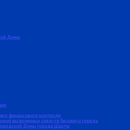
кой Думы
ния
него финансового контроля
Думой выделенных средств бюджета города
городской Думы города Шахты