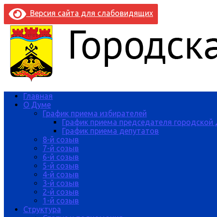
Версия сайта для слабовидящих
Главная
О Думе
График приема избирателей
График приема председателя городской
График приема депутатов
8-й созыв
7-й созыв
6-й созыв
5-й созыв
4-й созыв
3-й созыв
2-й созыв
1-й созыв
Структура