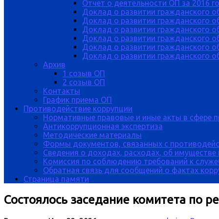
Отчет о деятельности ОП за 2016 г
Доклад о развитии гражданского о
Доклад о развитии гражданского об
Доклад о развитии гражданского о
Доклад о развитии гражданского о
Доклад о развитии гражданского о
Доклад о развитии гражданского об
Архив
1 созыв ОП
2 созыв ОП
Контакты
График приема ОП
Противодействие коррупции
Нормативные правовые и иные акты в сфере 
Антикоррупционная экспертиза
Методические материалы
Формы документов, связанных с противодейс
Сведения о доходах, расходах, об имуществе
Комиссия по соблюдению требований к служе
Обратная связь для сообщений о фактах кор
Страница памяти
Состоялось заседание комитета по р