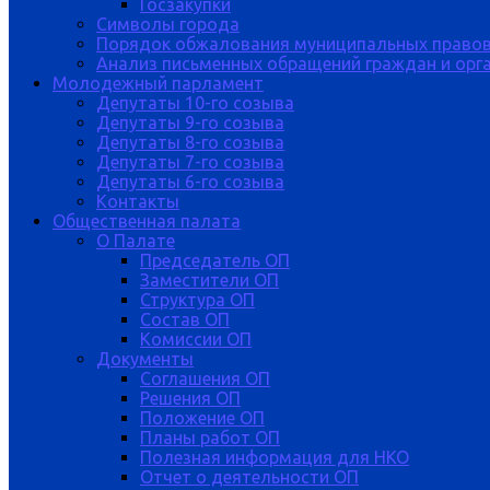
Госзакупки
Символы города
Порядок обжалования муниципальных правов
Анализ письменных обращений граждан и орган
Молодежный парламент
Депутаты 10-го созыва
Депутаты 9-го созыва
Депутаты 8-го созыва
Депутаты 7-го созыва
Депутаты 6-го созыва
Контакты
Общественная палата
О Палате
Председатель ОП
Заместители ОП
Структура ОП
Состав ОП
Комиссии ОП
Документы
Соглашения ОП
Решения ОП
Положение ОП
Планы работ ОП
Полезная информация для НКО
Отчет о деятельности ОП