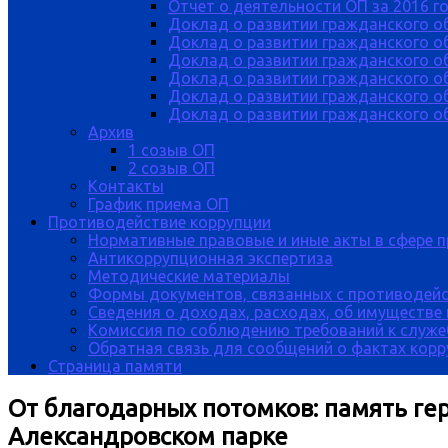
Отчет о деятельности ОП за 2016 г
Доклад о развитии гражданского о
Доклад о развитии гражданского об
Доклад о развитии гражданского о
Доклад о развитии гражданского о
Доклад о развитии гражданского о
Доклад о развитии гражданского об
Архив
1 созыв ОП
2 созыв ОП
Контакты
График приема ОП
Противодействие коррупции
Нормативные правовые и иные акты в сфере 
Антикоррупционная экспертиза
Методические материалы
Формы документов, связанных с противодейс
Сведения о доходах, расходах, об имуществе
Комиссия по соблюдению требований к служе
Обратная связь для сообщений о фактах кор
Страница памяти
От благодарных потомков: память ге
Александровском парке