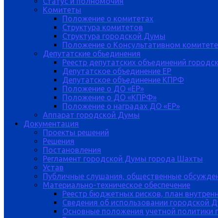
Статус и полномочия
Комитеты
Положение о комитетах
Структура комитетов
Структура городской Думы
Положение о Консультативном комитете
Депутатские обьединения
Реестр депутатских объединений городс
Депутатское объединение ЕР
Депутатское объединение КПРФ
Положение о ДО «ЕР»
Положение о ДО «КПРФ»
Положение о наградах ДО «ЕР»
Аппарат городской Думы
Документация
Проекты решений
Решения
Постановления
Регламент городской Думы города Шахты
Устав
Публичные слушания, общественные обсужде
Материально-техническое обеспечение
Реестр бюджетных рисков, план внутрен
Сведения об использовании городской 
Основные положения учетной политики 