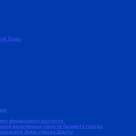
кой Думы
ния
него финансового контроля
Думой выделенных средств бюджета города
городской Думы города Шахты