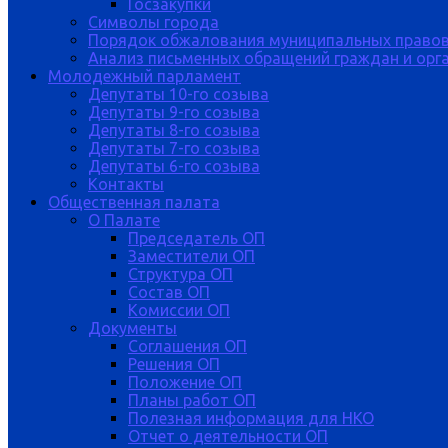
Госзакупки
Символы города
Порядок обжалования муниципальных правов
Анализ письменных обращений граждан и орган
Молодежный парламент
Депутаты 10-го созыва
Депутаты 9-го созыва
Депутаты 8-го созыва
Депутаты 7-го созыва
Депутаты 6-го созыва
Контакты
Общественная палата
О Палате
Председатель ОП
Заместители ОП
Структура ОП
Состав ОП
Комиссии ОП
Документы
Соглашения ОП
Решения ОП
Положение ОП
Планы работ ОП
Полезная информация для НКО
Отчет о деятельности ОП