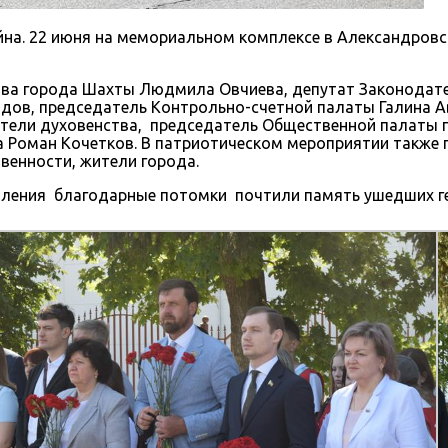
ойна. 22 июня на мемориальном комплексе в Александро
лава города Шахты Людмила Овчиева, депутат Законодат
дов, председатель Контрольно-счетной палаты Галина А
тели духовенства, председатель Общественной палаты г
Роман Кочетков. В патриотическом мероприятии также п
венности, жители города.
коления благодарные потомки почтили память ушедших г