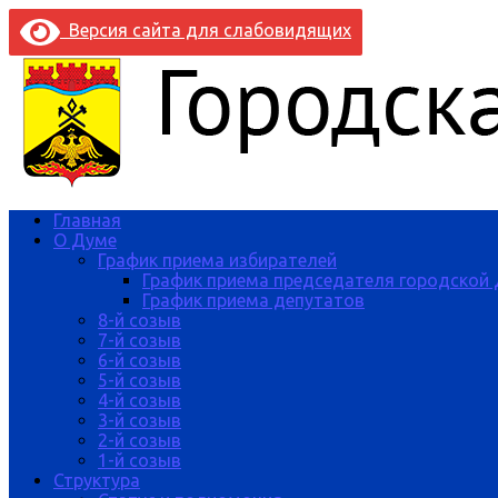
Версия сайта для слабовидящих
Главная
О Думе
График приема избирателей
График приема председателя городской
График приема депутатов
8-й созыв
7-й созыв
6-й созыв
5-й созыв
4-й созыв
3-й созыв
2-й созыв
1-й созыв
Структура