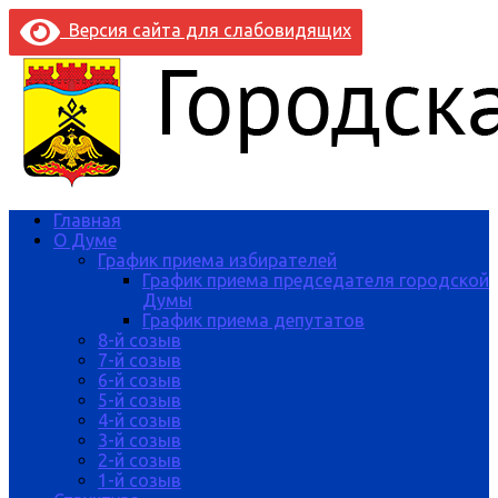
Версия сайта для слабовидящих
Главная
О Думе
График приема избирателей
График приема председателя городской
Думы
График приема депутатов
8-й созыв
7-й созыв
6-й созыв
5-й созыв
4-й созыв
3-й созыв
2-й созыв
1-й созыв