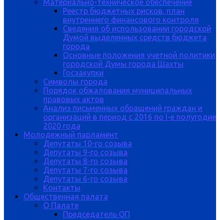
Материально-техническое обеспечение
Реестр бюджетных рисков, план
внутреннего финансового контроля
Сведения об использовании городской
Думой выделенных средств бюджета
города
Основные положения учетной политики
городской Думы города Шахты
Госзакупки
Символы города
Порядок обжалования муниципальных
правовых актов
Анализ письменных обращений граждан и
организаций в период с 2016 по I-е полугодие
2020 года
Молодежный парламент
Депутаты 10-го созыва
Депутаты 9-го созыва
Депутаты 8-го созыва
Депутаты 7-го созыва
Депутаты 6-го созыва
Контакты
Общественная палата
О Палате
Председатель ОП