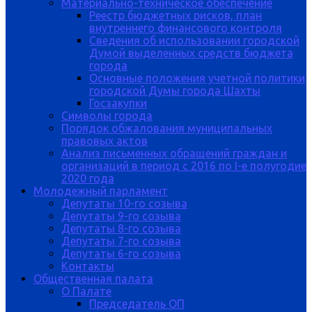
Материально-техническое обеспечение
Реестр бюджетных рисков, план
внутреннего финансового контроля
Сведения об использовании городской
Думой выделенных средств бюджета
города
Основные положения учетной политики
городской Думы города Шахты
Госзакупки
Символы города
Порядок обжалования муниципальных
правовых актов
Анализ письменных обращений граждан и
организаций в период с 2016 по I-е полугодие
2020 года
Молодежный парламент
Депутаты 10-го созыва
Депутаты 9-го созыва
Депутаты 8-го созыва
Депутаты 7-го созыва
Депутаты 6-го созыва
Контакты
Общественная палата
О Палате
Председатель ОП