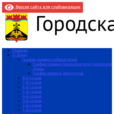
Версия сайта для слабовидящих
Главная
О Думе
График приема избирателей
График приема председателя городской
Думы
График приема депутатов
8-й созыв
7-й созыв
6-й созыв
5-й созыв
4-й созыв
3-й созыв
2-й созыв
1-й созыв