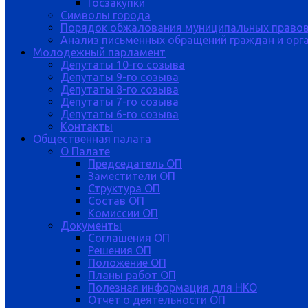
Госзакупки
Символы города
Порядок обжалования муниципальных правов
Анализ письменных обращений граждан и орган
Молодежный парламент
Депутаты 10-го созыва
Депутаты 9-го созыва
Депутаты 8-го созыва
Депутаты 7-го созыва
Депутаты 6-го созыва
Контакты
Общественная палата
О Палате
Председатель ОП
Заместители ОП
Структура ОП
Состав ОП
Комиссии ОП
Документы
Соглашения ОП
Решения ОП
Положение ОП
Планы работ ОП
Полезная информация для НКО
Отчет о деятельности ОП