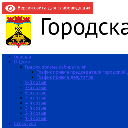
Версия сайта для слабовидящих
Главная
О Думе
График приема избирателей
График приема председателя городской
График приема депутатов
8-й созыв
7-й созыв
6-й созыв
5-й созыв
4-й созыв
3-й созыв
2-й созыв
1-й созыв
Структура