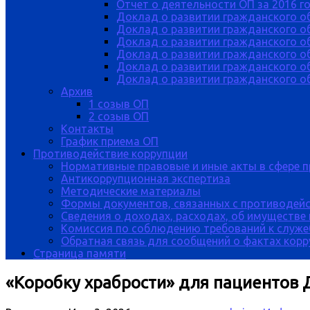
Отчет о деятельности ОП за 2016 г
Доклад о развитии гражданского о
Доклад о развитии гражданского об
Доклад о развитии гражданского о
Доклад о развитии гражданского о
Доклад о развитии гражданского о
Доклад о развитии гражданского об
Архив
1 созыв ОП
2 созыв ОП
Контакты
График приема ОП
Противодействие коррупции
Нормативные правовые и иные акты в сфере 
Антикоррупционная экспертиза
Методические материалы
Формы документов, связанных с противодейс
Сведения о доходах, расходах, об имуществе
Комиссия по соблюдению требований к служе
Обратная связь для сообщений о фактах кор
Страница памяти
«Коробку храбрости» для пациентов