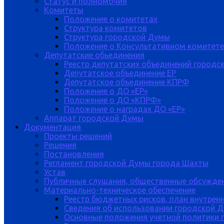
Статус и полномочия
Комитеты
Положение о комитетах
Структура комитетов
Структура городской Думы
Положение о Консультативном комитете
Депутатские обьединения
Реестр депутатских объединений городс
Депутатское объединение ЕР
Депутатское объединение КПРФ
Положение о ДО «ЕР»
Положение о ДО «КПРФ»
Положение о наградах ДО «ЕР»
Аппарат городской Думы
Документация
Проекты решений
Решения
Постановления
Регламент городской Думы города Шахты
Устав
Публичные слушания, общественные обсужде
Материально-техническое обеспечение
Реестр бюджетных рисков, план внутрен
Сведения об использовании городской 
Основные положения учетной политики 