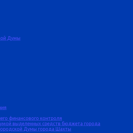
кой Думы
ния
него финансового контроля
Думой выделенных средств бюджета города
городской Думы города Шахты