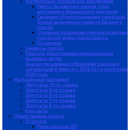
Материально-техническое обеспечение
Реестр бюджетных рисков, план
внутреннего финансового контроля
Сведения об использовании городской
Думой выделенных средств бюджета
города
Основные положения учетной политики
городской Думы города Шахты
Госзакупки
Символы города
Порядок обжалования муниципальных
правовых актов
Анализ письменных обращений граждан и
организаций в период с 2016 по I-е полугодие
2020 года
Молодежный парламент
Депутаты 10-го созыва
Депутаты 9-го созыва
Депутаты 8-го созыва
Депутаты 7-го созыва
Депутаты 6-го созыва
Контакты
Общественная палата
О Палате
Председатель ОП