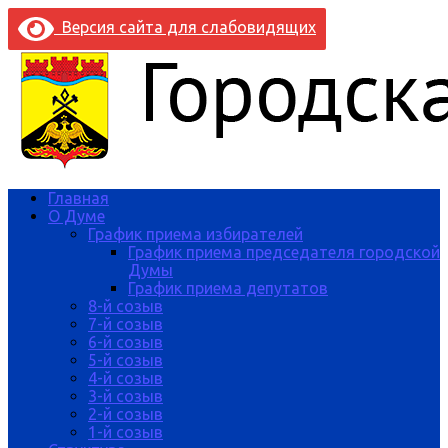
Версия сайта для слабовидящих
Главная
О Думе
График приема избирателей
График приема председателя городской
Думы
График приема депутатов
8-й созыв
7-й созыв
6-й созыв
5-й созыв
4-й созыв
3-й созыв
2-й созыв
1-й созыв