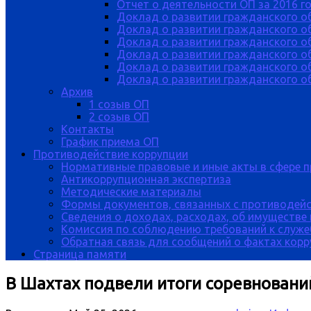
Отчет о деятельности ОП за 2016 г
Доклад о развитии гражданского о
Доклад о развитии гражданского об
Доклад о развитии гражданского о
Доклад о развитии гражданского о
Доклад о развитии гражданского о
Доклад о развитии гражданского об
Архив
1 созыв ОП
2 созыв ОП
Контакты
График приема ОП
Противодействие коррупции
Нормативные правовые и иные акты в сфере 
Антикоррупционная экспертиза
Методические материалы
Формы документов, связанных с противодейс
Сведения о доходах, расходах, об имуществе
Комиссия по соблюдению требований к служе
Обратная связь для сообщений о фактах кор
Страница памяти
В Шахтах подвели итоги соревнован