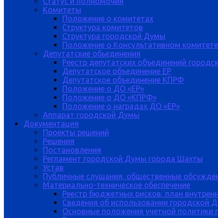
Статус и полномочия
Комитеты
Положение о комитетах
Структура комитетов
Структура городской Думы
Положение о Консультативном комитете
Депутатские обьединения
Реестр депутатских объединений городс
Депутатское объединение ЕР
Депутатское объединение КПРФ
Положение о ДО «ЕР»
Положение о ДО «КПРФ»
Положение о наградах ДО «ЕР»
Аппарат городской Думы
Документация
Проекты решений
Решения
Постановления
Регламент городской Думы города Шахты
Устав
Публичные слушания, общественные обсужде
Материально-техническое обеспечение
Реестр бюджетных рисков, план внутрен
Сведения об использовании городской 
Основные положения учетной политики 