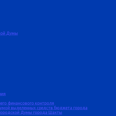
кой Думы
ния
него финансового контроля
Думой выделенных средств бюджета города
городской Думы города Шахты