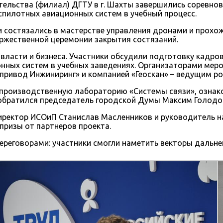
ельства (филиал) ДГТУ в г. Шахты завершились соревнов
пилотных авиационных систем в учебный процесс.
 состязались в мастерстве управления дронами и прохож
ржественной церемонии закрытия состязаний.
власти и бизнеса. Участники обсудили подготовку кадро
нных систем в учебных заведениях. Организаторами ме
привод Инжиниринг» и компанией «Геоскан» – ведущим р
-производственную лабораторию «Системы связи», ознако
обратился председатель городской Думы Максим Голодо
ректор ИСОиП Станислав Масленников и руководитель на
призы от партнеров проекта.
реговорами: участники смогли наметить векторы дальне