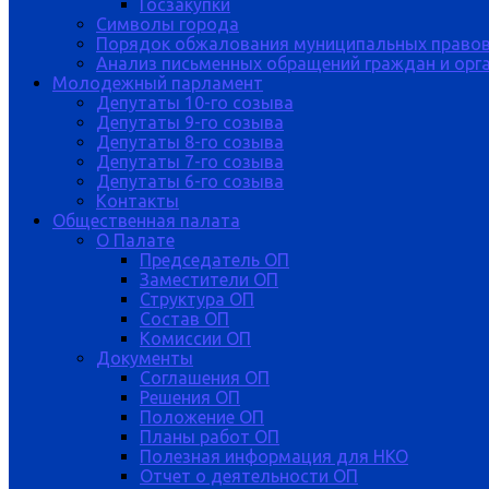
Госзакупки
Символы города
Порядок обжалования муниципальных правов
Анализ письменных обращений граждан и орган
Молодежный парламент
Депутаты 10-го созыва
Депутаты 9-го созыва
Депутаты 8-го созыва
Депутаты 7-го созыва
Депутаты 6-го созыва
Контакты
Общественная палата
О Палате
Председатель ОП
Заместители ОП
Структура ОП
Состав ОП
Комиссии ОП
Документы
Соглашения ОП
Решения ОП
Положение ОП
Планы работ ОП
Полезная информация для НКО
Отчет о деятельности ОП