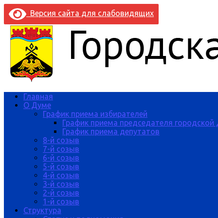
Версия сайта для слабовидящих
Главная
О Думе
График приема избирателей
График приема председателя городской
График приема депутатов
8-й созыв
7-й созыв
6-й созыв
5-й созыв
4-й созыв
3-й созыв
2-й созыв
1-й созыв
Структура