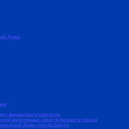
кой Думы
ния
него финансового контроля
Думой выделенных средств бюджета города
городской Думы города Шахты