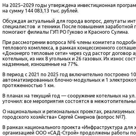
На 2025–2029 годы утверждена инвестиционная програм
на сумму 144 083,13 тыс. рублей.
Обсуждая актуальный для города вопрос, депутаты ин
специалистов и техники. После повышения заработной 
помогают филиалы ГУП РО Гуково и Красного Сулина.
При рассмотрении вопроса №6 члены комитета подробн
теплового комплекса, в рамках концессионного согла
«Донэнерго тепловые сети» через суд расторг договор
котельных, из них 8 угольных и 26 газовых. Их износ со
надземные, изношенные на 77%.
В период с 2021 по 2025 год включительно построено 1
автоматизированных блочно-модульных и 1 электрокотел
протяженностью 1 км.
В планах на текущий год — сооружение котельных на ул.
уточнил: все мероприятия состоятся в межотопительны
О национальных и региональных проектах, реализуемых
городского хозяйства» Сергей Смирнов (вопрос №7).
В рамках национального проекта «Инфраструктура для 
организацией ООО «САД-Строй» продолжены работы по б