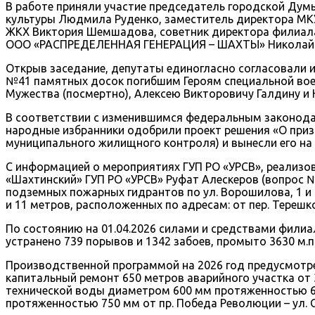
В работе приняли участие председатель городской Дум
культуры Людмила Руденко, заместитель директора МКУ
ЖКХ Виктория Шемшадова, советник директора филиала
ООО «РАСПРЕДЕЛЕННАЯ ГЕНЕРАЦИЯ – ШАХТЫ» Николай Бы
Открыв заседание, депутаты единогласно согласовали 
№41 памятных досок погибшим Героям специальной вое
Мужества (посмертно), Алексею Викторовичу Галдину и
В соответствии с изменившимся федеральным законода
народные избранники одобрили проект решения «О при
муниципального жилищного контроля) и вынесли его на
С информацией о мероприятиях ГУП РО «УРСВ», реализо
«Шахтинский» ГУП РО «УРСВ» Руфат Алескеров (вопрос №
подземных пожарных гидрантов по ул. Ворошилова, 1 и
и 11 метров, расположенных по адресам: от пер. Терешк
По состоянию на 01.04.2026 силами и средствами филиа
устранено 739 порывов и 1342 забоев, промыто 3630 м.
Производственной программой на 2026 год предусмотре
капитальный ремонт 650 метров аварийного участка от 
технической воды диаметром 600 мм протяженностью 65
протяженностью 750 мм от пр. Победа Революции – ул. С