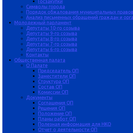
Госзакупки
Символы города
Порядок обжалования муниципальных правов
Анализ письменных обращений граждан и орган
Молодежный парламент
Депутаты 10-го созыва
Депутаты 9-го созыва
Депутаты 8-го созыва
Депутаты 7-го созыва
Депутаты 6-го созыва
Контакты
Общественная палата
О Палате
Председатель ОП
Заместители ОП
Структура ОП
Состав ОП
Комиссии ОП
Документы
Соглашения ОП
Решения ОП
Положение ОП
Планы работ ОП
Полезная информация для НКО
Отчет о деятельности ОП