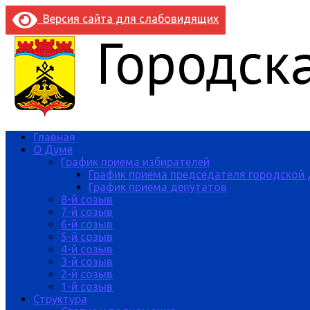
Версия сайта для слабовидящих
Главная
О Думе
График приема избирателей
График приема председателя городской
График приема депутатов
8-й созыв
7-й созыв
6-й созыв
5-й созыв
4-й созыв
3-й созыв
2-й созыв
1-й созыв
Структура