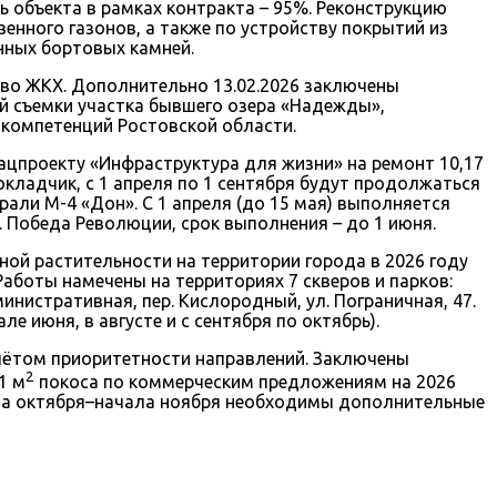
сть объекта в рамках контракта – 95%. Реконструкцию
енного газонов, а также по устройству покрытий из
нных бортовых камней.
тво ЖКХ. Дополнительно 13.02.2026 заключены
й съемки участка бывшего озера «Надежды»,
 компетенций Ростовской области.
нацпроекту «Инфраструктура для жизни» на ремонт 10,17
окладчик, с 1 апреля по 1 сентября будут продолжаться
рали М-4 «Дон». С 1 апреля (до 15 мая) выполняется
. Победа Революции, срок выполнения – до 1 июня.
ой растительности на территории города в 2026 году
Работы намечены на территориях 7 скверов и парков:
инистративная, пер. Кислородный, ул. Пограничная, 47.
 июня, в августе и с сентября по октябрь).
чётом приоритетности направлений. Заключены
2
1 м
покоса по коммерческим предложениям на 2026
нца октября–начала ноября необходимы дополнительные