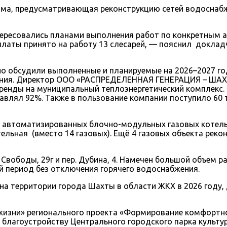
ма, предусматривающая реконструкцию сетей водоснабжен
тересовались планами выполнения работ по конкретным 
платы принято на работу 13 слесарей, — пояснил доклад
о обсудили выполненные и планируемые на 2026–2027 го
шения. Директор ООО «РАСПРЕДЕЛЕННАЯ ГЕНЕРАЦИЯ – ШАХ
 аренды на муниципальный теплоэнергетический комплекс
ставлял 92%. Также в пользование компании поступило 60 
0 автоматизированных блочно-модульных газовых котельн
ьная (вместо 14 газовых). Ещё 4 газовых объекта рекон
 Свободы, 29г и пер. Дубина, 4. Намечен большой объем 
й период без отключения горячего водоснабжения.
 на территории города Шахты в области ЖКХ в 2026 год
жизни» регионального проекта «Формирование комфортно
лагоустройству Центрального городского парка культур