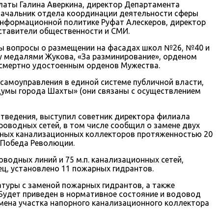
латы Галина Аверкина, директор Департамента
начальник отдела координации деятельности сферы
информационной политике Руфат Алескеров, директор
тавители общественности и СМИ.
умы вопросы о размещении на фасадах школ №26, №40 и
у медалями Жукова, «За разминирование», орденом
осмертно удостоенным орденов Мужества.
амоуправления в единой системе публичной власти,
Думы города Шахты» (они связаны с осуществлением
отведения, выступил советник директора филиала
роводных сетей, в том числе сообщил о замене двух
ечных канализационных коллекторов протяженностью 20
. Победа Революции.
оводных линий и 75 м.п. канализационных сетей,
ец, установлено 11 пожарных гидрантов.
туры с заменой пожарных гидрантов, а также
. Будет приведен в нормативное состояние и водовод
мена участка напорного канализационного коллектора