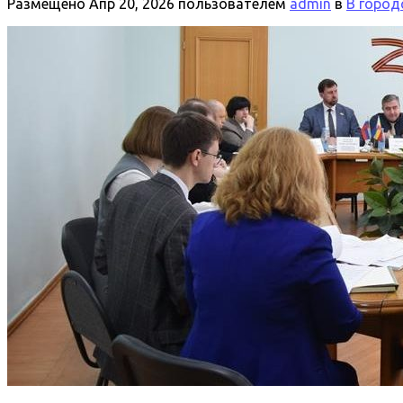
Размещено
Апр 20, 2026
пользователем
admin
в
В город