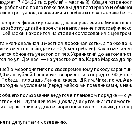
й бюджет, 7 404,56 тыс. рублей – местный). Общая готовно
ты работы по подготовке почвы для партерного и обыкнов
к и тротуаров, основания из щебня и по установке бето
о вопросу финансирования для направления в Министерс
азработку дизайн-проекта и выполнение топографическо
 Сейчас он находится на стадии согласования с Центром
та «Региональная и местная дорожная сеть», а также по 
е из местного бюджета – 2,9 млн рублей). Как отметил д
ется обновить участок от пер. Украинский до автомагист
ся по ул. Дачная — на участке от пр. Карла Маркса до пр
ей о мероприятиях по своевременному покосу карантинн
0 млн рублей. Планируется привести в порядок 342,6 га. 
 Победы, площадь Ленина, скверы ДК им. Чиха, по ул. Адм
погодным условиям (перед майскими праздниками, в начале
 общего пользования ведутся в плановом порядке — с у
тво» и ИП Луганцев М.М. Докладчик уточнил: стоимость 
ских территорий в удовлетворительном состоянии до ко
нята депутатами к сведению.