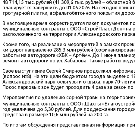
48 714,15 тыс. рублей (41 309,6 тыс. рублей – областно
планируется завершить до 01.06.2026. На сегодня приня
тротуарной плитки, асфальтобетонного покрытия дороже
В настоящее время корректируется пакет документов п
муниципальные контракты с ООО «СтройПластДон» на р
расположенного на территории Александровского парка.
Кроме того, на реализацию мероприятий в рамках проек
км дорог направлено 285,3 млн рублей (софинансировани
работы на автодороге «ХБК – Артём». До 1 июня планиру
ремонт автодороги по ул. Хабарова. Также работы ведут
Своё выступление Сергей Смирнов продолжил информаци
(вопрос №8). На эти цели бюджетом города выделено 18,
Александровский парк культуры и отдыха, парк 70-летия
Покос парковых зон будет проходить 4 раза за сезон по 
Мероприятия по удалению сорной травы на территориях
муниципальные контракты с ООО г.Шахты «Благоустройс
год увеличена до 5,30 рублей. Для поддержания город
средства в размере 10,6 млн рублей на 200 га.
По итогам обсуждения представленная информация при