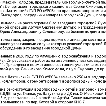
ы Максим Голодов, председатель Контрольно-счетной па
 «Департамент городского хозяйства» Сергей Смирнов, 
 «Шахтинский» ГУП РО «УРСВ» по правовым вопросам и 
кадоров, сотрудники аппарата городской Думы, предс
и вынесли на рассмотрение 8-го заседания городской Д
нной операции Артуру Сергеевичу Шутько, награжденном
 Юрию Александровичу Селиванову, за боевые подвиги п
тельством, закрепляющим нормы организации местного с
знании утратившими силу некоторых решений городской 
 обсуждение 8-го заседания городской Думы.
ванных в 2026 году по улучшению водоснабжения и водо
5). Он рассказал о работах на аварийных участках водоп
 11. Приведены в нормативное состояние участки самот
овой до пр. Ленинского Комсомола, от ул. Садовая до пр
ла «Шахтинский» ГУП РО «УРСВ» заменено 256 м.п. водопр
п. коллекторов, отремонтирован 1 водопроводный колод
на реконструкция водопроводных сетей и запорной арма
3ШДВ по ул. Глинки, ул. Ватутина до ДК им. О. Мешковой
 м, расположенный в посёлке Артём. Также намечена за
трельникова по пер. Кутовой в сторону КНС-7.