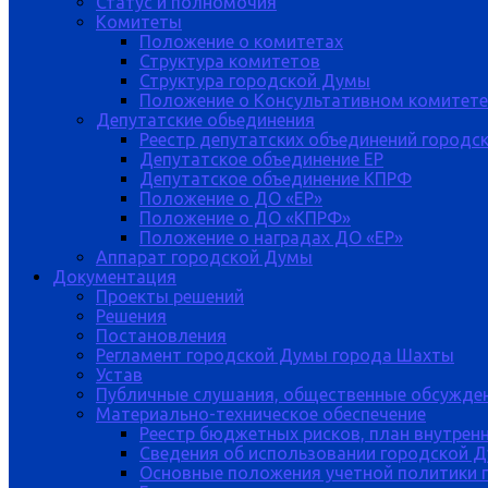
Статус и полномочия
Комитеты
Положение о комитетах
Структура комитетов
Структура городской Думы
Положение о Консультативном комитете
Депутатские обьединения
Реестр депутатских объединений городс
Депутатское объединение ЕР
Депутатское объединение КПРФ
Положение о ДО «ЕР»
Положение о ДО «КПРФ»
Положение о наградах ДО «ЕР»
Аппарат городской Думы
Документация
Проекты решений
Решения
Постановления
Регламент городской Думы города Шахты
Устав
Публичные слушания, общественные обсужде
Материально-техническое обеспечение
Реестр бюджетных рисков, план внутрен
Сведения об использовании городской 
Основные положения учетной политики 