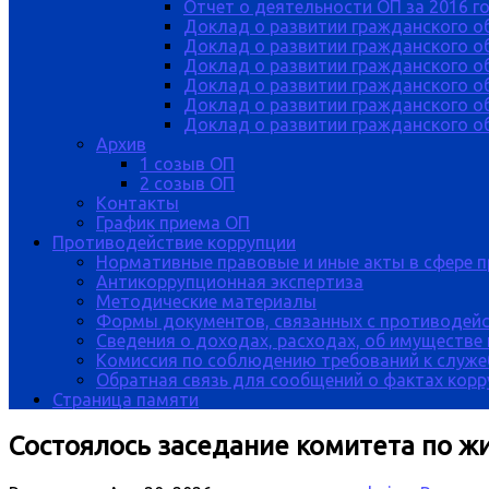
Отчет о деятельности ОП за 2016 г
Доклад о развитии гражданского о
Доклад о развитии гражданского об
Доклад о развитии гражданского о
Доклад о развитии гражданского о
Доклад о развитии гражданского о
Доклад о развитии гражданского об
Архив
1 созыв ОП
2 созыв ОП
Контакты
График приема ОП
Противодействие коррупции
Нормативные правовые и иные акты в сфере 
Антикоррупционная экспертиза
Методические материалы
Формы документов, связанных с противодейс
Сведения о доходах, расходах, об имуществе
Комиссия по соблюдению требований к служе
Обратная связь для сообщений о фактах кор
Страница памяти
Состоялось заседание комитета по 