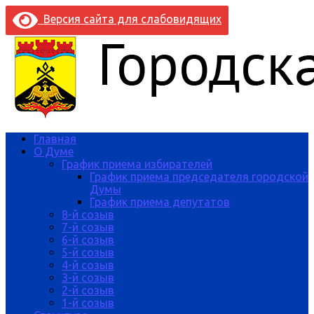
Версия сайта для слабовидящих
Главная
О Думе
График приема избирателей
График приема председателя городской
Думы
График приема депутатов
8-й созыв
7-й созыв
6-й созыв
5-й созыв
4-й созыв
3-й созыв
2-й созыв
1-й созыв