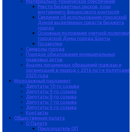
Материально-техническое обеспечение
Реестр бюджетных рисков, план
внутреннего финансового контроля
Сведения об использовании городской
Думой выделенных средств бюджета
города
Основные положения учетной политики
городской Думы города Шахты
Госзакупки
Символы города
Порядок обжалования муниципальных
правовых актов
Анализ письменных обращений граждан и
организаций в период с 2016 по I-е полугодие
2020 года
Молодежный парламент
Депутаты 10-го созыва
Депутаты 9-го созыва
Депутаты 8-го созыва
Депутаты 7-го созыва
Депутаты 6-го созыва
Контакты
Общественная палата
О Палате
Председатель ОП