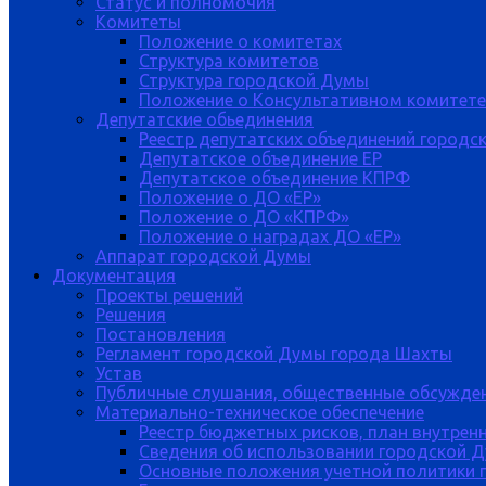
Статус и полномочия
Комитеты
Положение о комитетах
Структура комитетов
Структура городской Думы
Положение о Консультативном комитете
Депутатские обьединения
Реестр депутатских объединений городс
Депутатское объединение ЕР
Депутатское объединение КПРФ
Положение о ДО «ЕР»
Положение о ДО «КПРФ»
Положение о наградах ДО «ЕР»
Аппарат городской Думы
Документация
Проекты решений
Решения
Постановления
Регламент городской Думы города Шахты
Устав
Публичные слушания, общественные обсужде
Материально-техническое обеспечение
Реестр бюджетных рисков, план внутрен
Сведения об использовании городской 
Основные положения учетной политики 