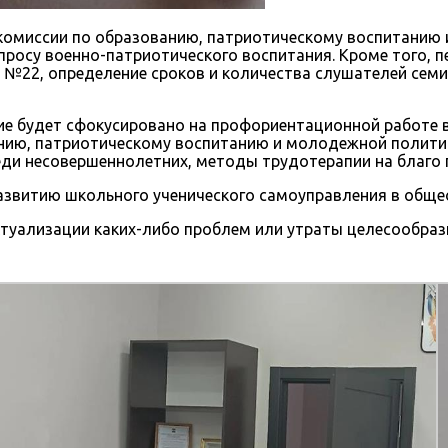
комиссии по образованию, патриотическому воспитанию и
осу военно-патриотического воспитания. Кроме того, пе
№22, определение сроков и количества слушателей семин
ие будет сфокусировано на профориентационной работе 
ию, патриотическому воспитанию и молодежной политике,
еди несовершеннолетних, методы трудотерапии на благо 
развитию школьного ученического самоуправления в общ
актуализации каких-либо проблем или утраты целесообра