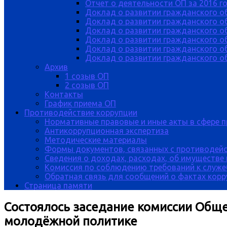
Отчет о деятельности ОП за 2016 г
Доклад о развитии гражданского о
Доклад о развитии гражданского об
Доклад о развитии гражданского о
Доклад о развитии гражданского о
Доклад о развитии гражданского о
Доклад о развитии гражданского об
Архив
1 созыв ОП
2 созыв ОП
Контакты
График приема ОП
Противодействие коррупции
Нормативные правовые и иные акты в сфере 
Антикоррупционная экспертиза
Методические материалы
Формы документов, связанных с противодейс
Сведения о доходах, расходах, об имуществе
Комиссия по соблюдению требований к служе
Обратная связь для сообщений о фактах кор
Страница памяти
Состоялось заседание комиссии Обще
молодёжной политике