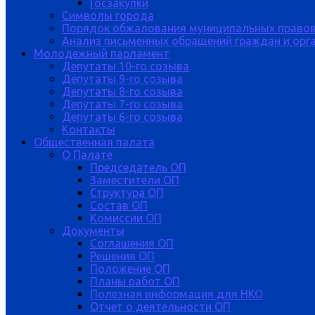
Госзакупки
Символы города
Порядок обжалования муниципальных правов
Анализ письменных обращений граждан и орган
Молодежный парламент
Депутаты 10-го созыва
Депутаты 9-го созыва
Депутаты 8-го созыва
Депутаты 7-го созыва
Депутаты 6-го созыва
Контакты
Общественная палата
О Палате
Председатель ОП
Заместители ОП
Структура ОП
Состав ОП
Комиссии ОП
Документы
Соглашения ОП
Решения ОП
Положение ОП
Планы работ ОП
Полезная информация для НКО
Отчет о деятельности ОП