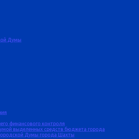
кой Думы
ния
него финансового контроля
Думой выделенных средств бюджета города
городской Думы города Шахты