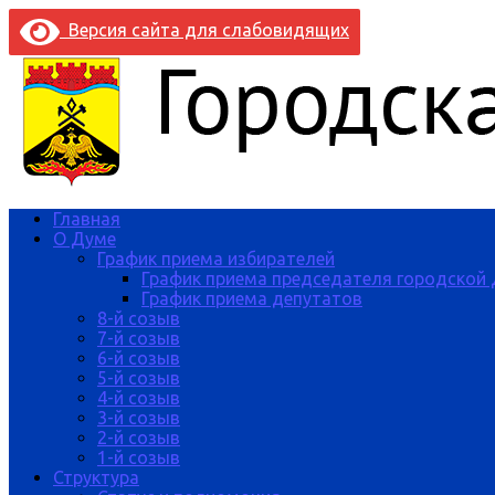
Версия сайта для слабовидящих
Главная
О Думе
График приема избирателей
График приема председателя городской
График приема депутатов
8-й созыв
7-й созыв
6-й созыв
5-й созыв
4-й созыв
3-й созыв
2-й созыв
1-й созыв
Структура