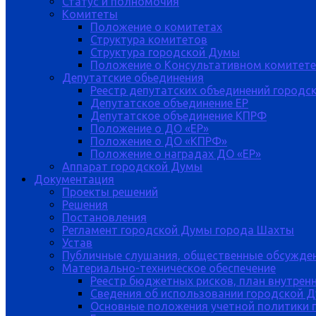
Статус и полномочия
Комитеты
Положение о комитетах
Структура комитетов
Структура городской Думы
Положение о Консультативном комитете
Депутатские обьединения
Реестр депутатских объединений городс
Депутатское объединение ЕР
Депутатское объединение КПРФ
Положение о ДО «ЕР»
Положение о ДО «КПРФ»
Положение о наградах ДО «ЕР»
Аппарат городской Думы
Документация
Проекты решений
Решения
Постановления
Регламент городской Думы города Шахты
Устав
Публичные слушания, общественные обсужде
Материально-техническое обеспечение
Реестр бюджетных рисков, план внутрен
Сведения об использовании городской 
Основные положения учетной политики 