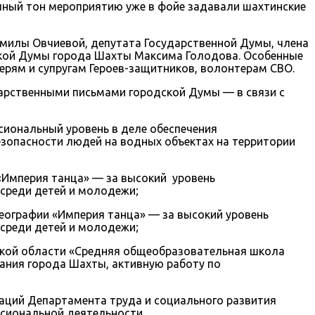
ный тон мероприятию уже в фойе задавали шахтинские
милы Овчиевой, депутата Государственной Думы, члена
ской Думы города Шахты Максима Голодова. Особенные
рям и супругам Героев-защитников, волонтерам СВО.
арственными письмами городской Думы — в связи с
сиональный уровень в деле обеспечения
езопасности людей на водных объектах на территории
«Империя танца» — за высокий уровень
 среди детей и молодежи;
еографии «Империя танца» — за высокий уровень
 среди детей и молодежи;
ской области «Средняя общеобразовательная школа
ания города Шахты, активную работу по
саций Департамента труда и социального развития
ссиональной деятельности.