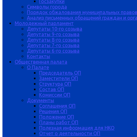
Госзакупки
Символы города
Порядок обжалования муниципальных правов
Анализ письменных обращений граждан и орган
Молодежный парламент
Депутаты 10-го созыва
Депутаты 9-го созыва
Депутаты 8-го созыва
Депутаты 7-го созыва
Депутаты 6-го созыва
Контакты
Общественная палата
О Палате
Председатель ОП
Заместители ОП
Структура ОП
Состав ОП
Комиссии ОП
Документы
Соглашения ОП
Решения ОП
Положение ОП
Планы работ ОП
Полезная информация для НКО
Отчет о деятельности ОП