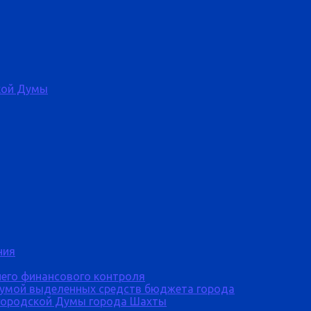
кой Думы
ния
него финансового контроля
Думой выделенных средств бюджета города
городской Думы города Шахты