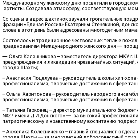
Международному женскому дню посвятили в городском 
артисты. Создавала атмосферу, соответствующую моме
Со сцены в адрес шахтинок звучали трогательные позд
фракции «Единая Россия» Екатерины Стенякиной, донс
слова в этот день были адресованы многодетным мамам
Состоялось и традиционное чествование: теплые пожел
празднованием Международного женского дня — поощ
— Ольга Калашникова – заместитель директора МКУ г. 
предупреждения и ликвидации чрезвычайных ситуаций, 
города Шахты;
– Анастасия Поцелуева – руководитель школы хип-хоп
профессионализма, творческие достижения в сфере тан
– Ольга Харитонова – руководитель народного ансамбл
профессионализма, творческие достижения в сфере тан
– Татьяна Гарковец – директор муниципального бюдже
№27 имени Д.И.Донского» — за высокий профессионали
патриотическому и нравственному воспитанию подраст
– Анжелика Колесниченко – главный специалист отдела
города Шахты — за многолетний добросовестный труд в