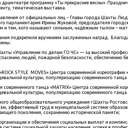
драмтеатре программу «Ты прекраснее весны». Празднич
нту, тематическая выставка.
равления от официальных лиц – Главы города Шахты Люд
кого парламентария Ирины Жуковой, председателя город
 и тем, кого называют сильным, надёжным тылом – мате
ания подкрепили вручением заслуженных наград. Благод
рены:
Шахты «Управление по делам ГО ЧС» — за высокий профес
спасению людей, пожарной безопасности, обеспечению б
а «ROCK STYLE MOVES» Центра современной хореографии 
цевальной культуры, популяризацию современного танца
я современного танца «MATRIX» Центра современной хор
цевальной культуры, популяризацию современного танца
тного общеобразовательного учреждения г.Шахты Ростов
зм, эффективный труд в муниципальной системе образов
ающего поколения, сохранению исторической памяти;
 организации и обеспечения социальных выплат и компен
 системе социальной защиты населения, успехи в профе