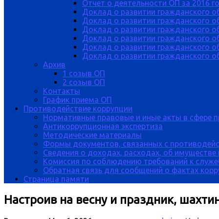
Отчет о деятельности ОП за 2016 г
Доклад о развитии гражданского о
Доклад о развитии гражданского об
Доклад о развитии гражданского о
Доклад о развитии гражданского о
Доклад о развитии гражданского о
Доклад о развитии гражданского об
Архив
1 созыв ОП
2 созыв ОП
Контакты
График приема ОП
Противодействие коррупции
Нормативные правовые и иные акты в сфере 
Антикоррупционная экспертиза
Методические материалы
Формы документов, связанных с противодейс
Сведения о доходах, расходах, об имуществе
Комиссия по соблюдению требований к служе
Обратная связь для сообщений о фактах кор
Страница памяти
Настроив на весну и праздник, шах