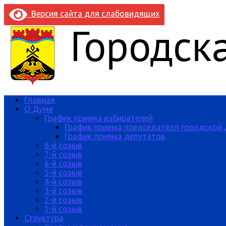
Версия сайта для слабовидящих
Главная
О Думе
График приема избирателей
График приема председателя городской
График приема депутатов
8-й созыв
7-й созыв
6-й созыв
5-й созыв
4-й созыв
3-й созыв
2-й созыв
1-й созыв
Структура