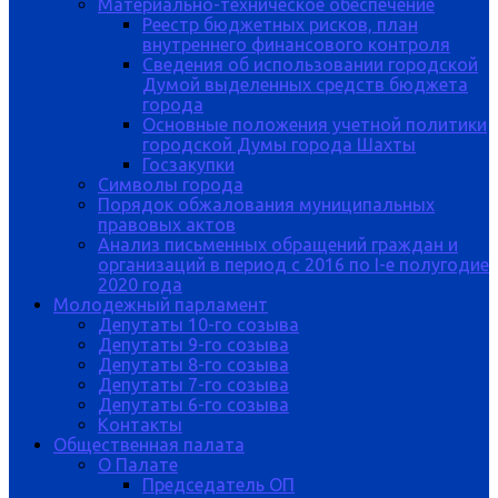
Материально-техническое обеспечение
Реестр бюджетных рисков, план
внутреннего финансового контроля
Сведения об использовании городской
Думой выделенных средств бюджета
города
Основные положения учетной политики
городской Думы города Шахты
Госзакупки
Символы города
Порядок обжалования муниципальных
правовых актов
Анализ письменных обращений граждан и
организаций в период с 2016 по I-е полугодие
2020 года
Молодежный парламент
Депутаты 10-го созыва
Депутаты 9-го созыва
Депутаты 8-го созыва
Депутаты 7-го созыва
Депутаты 6-го созыва
Контакты
Общественная палата
О Палате
Председатель ОП