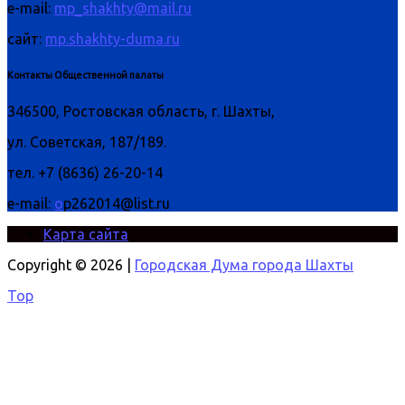
e-mail:
mp_shakhty@mail.ru
сайт:
mp.shakhty-duma.ru
Контакты Общественной палаты
346500, Ростовская область, г. Шахты,
ул. Советская, 187/189.
тел. +7 (8636) 26-20-14
e-mail:
o
p262014@list.ru
Карта сайта
Copyright © 2026 |
Городская Дума города Шахты
Top