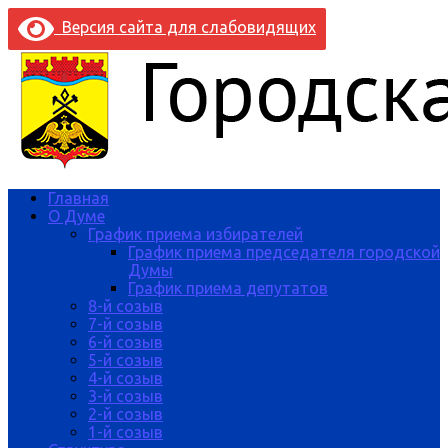
Версия сайта для слабовидящих
Главная
О Думе
График приема избирателей
График приема председателя городской
Думы
График приема депутатов
8-й созыв
7-й созыв
6-й созыв
5-й созыв
4-й созыв
3-й созыв
2-й созыв
1-й созыв