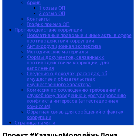
Архив
1 созыв ОП
2 созыв ОП
Контакты
График приема ОП
Противодействие коррупции
Нормативные правовые и иные акты в сфере
противодействия коррупции
Антикоррупционная экспертиза
Методические материалы
Формы документов, связанных с
противодействием коррупции, для
заполнения
Сведения о доходах, расходах, об
имуществе и обязательствах
имущественного характера
Комиссия по соблюдению требований к
служебному поведению и урегулированию
конфликта интересов (аттестационная
комиссия)
Обратная связь для сообщений о фактах
коррупции
Страница памяти
Проект #КазачьяМолодёжьДона