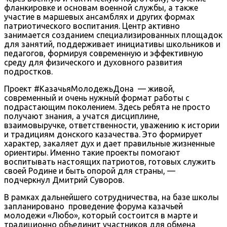
фланкировке и основам военной службы, а также
участие в маршевых ансамблях и других формах
патриотического воспитания. Центр активно
занимается созданием специализированных площадок
для занятий, поддерживает инициативы школьников и
педагогов, формируя современную и эффективную
среду для физического и духовного развития
подростков.
Проект #КазачьяМолодежьДона — живой,
современный и очень нужный формат работы с
подрастающим поколением. Здесь ребята не просто
получают знания, а учатся дисциплине,
взаимовыручке, ответственности, уважению к истории
и традициям донского казачества. Это формирует
характер, закаляет дух и дает правильные жизненные
ориентиры. Именно такие проекты помогают
воспитывать настоящих патриотов, готовых служить
своей Родине и быть опорой для страны, —
подчеркнул Дмитрий Суворов.
В рамках дальнейшего сотрудничества, на базе школы
запланировано проведение форума казачьей
молодежи «Любо», который состоится в марте и
традиционно объединит участников для обмена