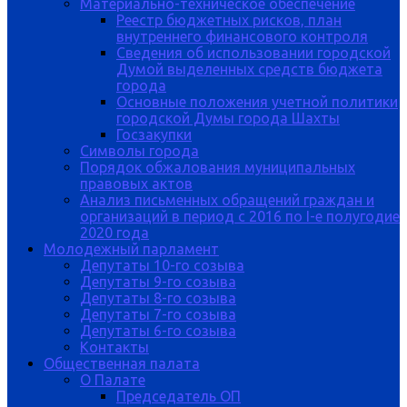
Материально-техническое обеспечение
Реестр бюджетных рисков, план
внутреннего финансового контроля
Сведения об использовании городской
Думой выделенных средств бюджета
города
Основные положения учетной политики
городской Думы города Шахты
Госзакупки
Символы города
Порядок обжалования муниципальных
правовых актов
Анализ письменных обращений граждан и
организаций в период с 2016 по I-е полугодие
2020 года
Молодежный парламент
Депутаты 10-го созыва
Депутаты 9-го созыва
Депутаты 8-го созыва
Депутаты 7-го созыва
Депутаты 6-го созыва
Контакты
Общественная палата
О Палате
Председатель ОП