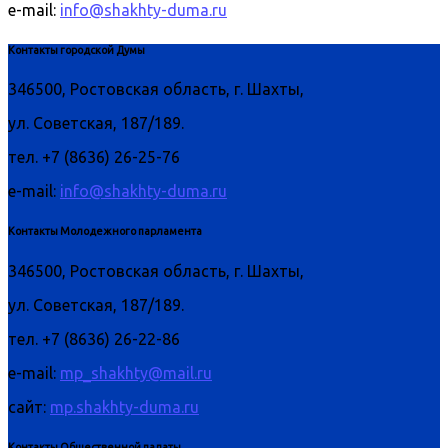
e-mail:
info@shakhty-duma.ru
Контакты городской Думы
346500, Ростовская область, г. Шахты,
ул. Советская, 187/189.
тел. +7 (8636) 26-25-76
e-mail:
info@shakhty-duma.ru
Контакты Молодежного парламента
346500, Ростовская область, г. Шахты,
ул. Советская, 187/189.
тел. +7 (8636) 26-22-86
e-mail:
mp_shakhty@mail.ru
сайт:
mp.shakhty-duma.ru
Контакты Общественной палаты