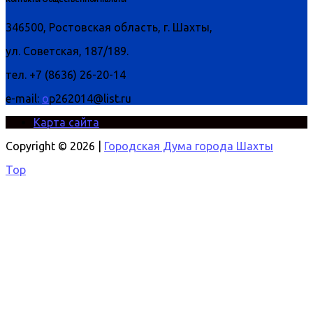
346500, Ростовская область, г. Шахты,
ул. Советская, 187/189.
тел. +7 (8636) 26-20-14
e-mail:
o
p262014@list.ru
Карта сайта
Copyright © 2026 |
Городская Дума города Шахты
Top