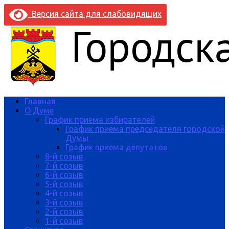
Версия сайта для слабовидящих
Главная
О Думе
График приема избирателей
График приема председателя городской
Думы
График приема депутатов
8-й созыв
7-й созыв
6-й созыв
5-й созыв
4-й созыв
3-й созыв
2-й созыв
1-й созыв