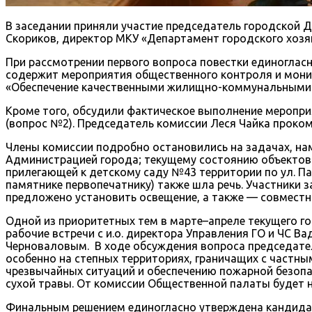
В заседании приняли участие председатель городской
Скориков, директор МКУ «Департамент городского хоз
При рассмотрении первого вопроса повестки единогласн
содержит мероприятия общественного контроля и мони
«Обеспечение качественными жилищно-коммунальными у
Кроме того, обсудили фактическое выполнение меропри
(вопрос №2). Председатель комиссии Леся Чайка проко
Члены комиссии подробно остановились на задачах, на
Администрацией города; текущему состоянию объектов
прилегающей к детскому саду №43 территории по ул. Па
памятнике первопечатнику) также шла речь. Участники 
предложено установить освещение, а также — совмест
Одной из приоритетных тем в марте–апреле текущего г
рабочие встречи с и.о. директора Управления ГО и ЧС 
Черноваловым.
В ходе обсуждения вопроса председат
особенно на степных территориях, граничащих с частны
чрезвычайных ситуаций и обеспечению пожарной безопа
сухой травы. От комиссии Общественной палаты будет н
Финальным решением единогласно утверждена кандидату