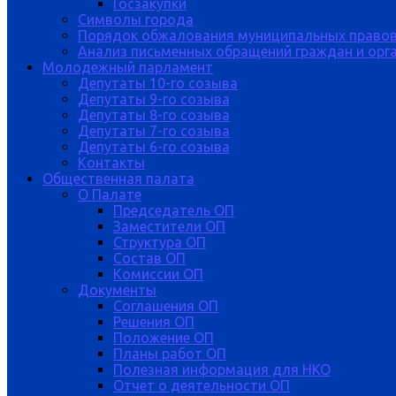
Госзакупки
Символы города
Порядок обжалования муниципальных правов
Анализ письменных обращений граждан и орган
Молодежный парламент
Депутаты 10-го созыва
Депутаты 9-го созыва
Депутаты 8-го созыва
Депутаты 7-го созыва
Депутаты 6-го созыва
Контакты
Общественная палата
О Палате
Председатель ОП
Заместители ОП
Структура ОП
Состав ОП
Комиссии ОП
Документы
Соглашения ОП
Решения ОП
Положение ОП
Планы работ ОП
Полезная информация для НКО
Отчет о деятельности ОП