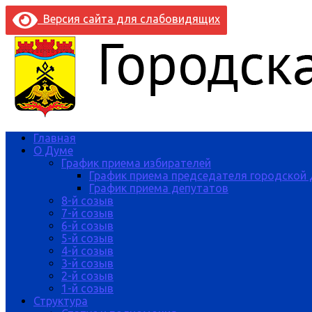
Версия сайта для слабовидящих
Главная
О Думе
График приема избирателей
График приема председателя городской
График приема депутатов
8-й созыв
7-й созыв
6-й созыв
5-й созыв
4-й созыв
3-й созыв
2-й созыв
1-й созыв
Структура