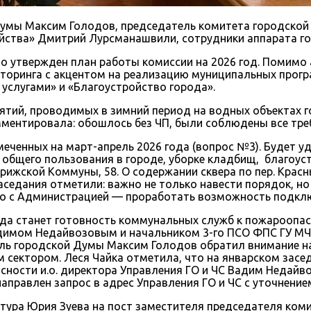
 Думы Максим Голодов, председатель комитета городско
яйства» Дмитрий Лурсманашвили, сотрудники аппарата г
о утвержден план работы комиссии на 2026 год. Помимо 
торинга с акцентом на реализацию муниципальных прог
слугами» и «Благоустройство города».
ятий, проводимых в зимний период на водных объектах г
мментировала: обошлось без ЧП, были соблюдены все тр
меченных на март-апрель 2026 года (вопрос №3). Будет 
 общего пользования в городе, уборке кладбищ, благоу
рижской Коммуны, 58. О содержании сквера по пер. Красн
заседания отметили: важно не только навести порядок, н
но с Администрацией — проработать возможность подклю
ода станет готовность коммунальных служб к пожароопа
Вадимом Недайвозовым и начальником 3-го ПСО ФПС ГУ МЧ
ель городской Думы Максим Голодов обратил внимание 
м сектором. Леся Чайка отметила, что на январском зас
сности и.о. директора Управления ГО и ЧС Вадим Недайв
аправлен запрос в адрес Управления ГО и ЧС с уточнение
ра Юрия Зуева на пост заместителя председателя комис