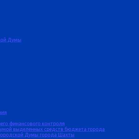
кой Думы
ния
него финансового контроля
Думой выделенных средств бюджета города
городской Думы города Шахты