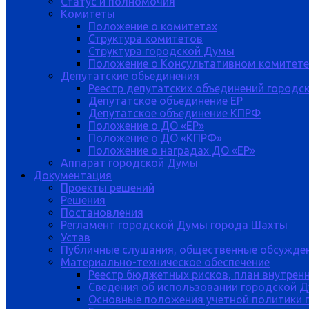
Статус и полномочия
Комитеты
Положение о комитетах
Структура комитетов
Структура городской Думы
Положение о Консультативном комитете
Депутатские обьединения
Реестр депутатских объединений городс
Депутатское объединение ЕР
Депутатское объединение КПРФ
Положение о ДО «ЕР»
Положение о ДО «КПРФ»
Положение о наградах ДО «ЕР»
Аппарат городской Думы
Документация
Проекты решений
Решения
Постановления
Регламент городской Думы города Шахты
Устав
Публичные слушания, общественные обсужде
Материально-техническое обеспечение
Реестр бюджетных рисков, план внутрен
Сведения об использовании городской 
Основные положения учетной политики 