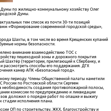
й Думы по жилищно-коммунальному хозяйству Олег
ородской Думы.
актуальных тем список из почти 30-ти позиций
рамм «Формирование современной городской среды»,
орода Шахты, в том числе во время Крещенских купаний
ебуемые нормы безопасности.
уделено внимание взаимодействию ТОС с
стройству пешеходной зоны и дорожного покрытия
ый Шахтёр (территории, прилегающей к Сбербанку, и
о и рассмотреть способы его поддержания. ДГХ
чения камер АПК «Безопасный город».
сному периоду. Члены Общественной палаты наметили
С России по Ростовской области Сергеем
на необходимость создания противопожарной полосы,
едании комиссии по предупреждению и ликвидации
озов доложил о порядке работ по опашке и выжигу
м стадии исполнения плана.
сии ОП по строительству, ЖКХ, благоустройству и