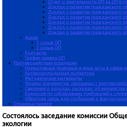
Отчет о деятельности ОП за 2016 г
Доклад о развитии гражданского о
Доклад о развитии гражданского об
Доклад о развитии гражданского о
Доклад о развитии гражданского о
Доклад о развитии гражданского о
Доклад о развитии гражданского об
Архив
1 созыв ОП
2 созыв ОП
Контакты
График приема ОП
Противодействие коррупции
Нормативные правовые и иные акты в сфере 
Антикоррупционная экспертиза
Методические материалы
Формы документов, связанных с противодейс
Сведения о доходах, расходах, об имуществе
Комиссия по соблюдению требований к служе
Обратная связь для сообщений о фактах кор
Страница памяти
Состоялось заседание комиссии Обще
экологии