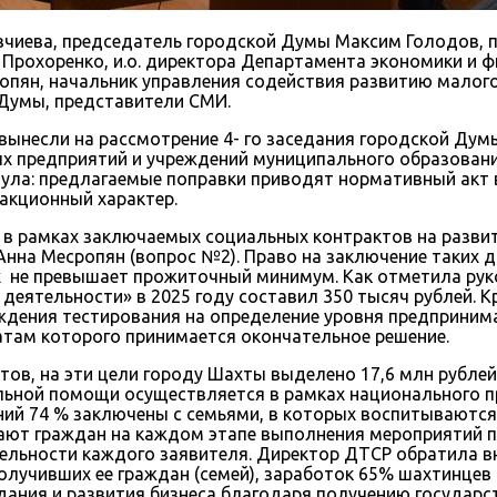
вчиева, председатель городской Думы Максим Голодов, 
 Прохоренко, и.о. директора Департамента экономики и 
опян, начальник управления содействия развитию малого
 Думы, представители СМИ.
вынесли на рассмотрение 4- го заседания городской Дум
ых предприятий и учреждений муниципального образовани
нула: предлагаемые поправки приводят нормативный акт
акционный характер.
 в рамках заключаемых социальных контрактов на разви
Анна Месропян (вопрос №2). Право на заключение таких
 не превышает прожиточный минимум. Как отметила рук
еятельности» в 2025 году составил 350 тысяч рублей. К
дения тестирования на определение уровня предпринима
атам которого принимается окончательное решение.
тов, на эти цели городу Шахты выделено 17,6 млн рубле
альной помощи осуществляется в рамках национального п
й 74 % заключены с семьями, в которых воспитываются н
ют граждан на каждом этапе выполнения мероприятий п
ельности каждого заявителя. Директор ДТСР обратила в
получивших ее граждан (семей), заработок 65% шахтинц
ания и развития бизнеса благодаря получению государс