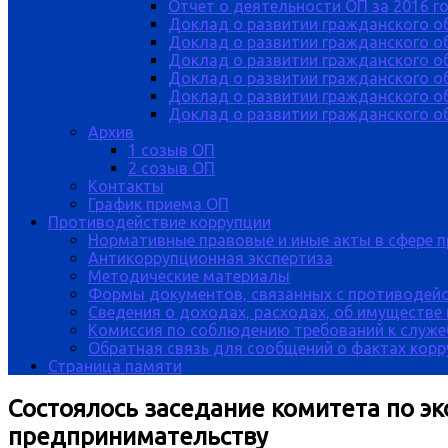
Отчет о деятельности ОП за 2016 г
Доклад о развитии гражданского о
Доклад о развитии гражданского об
Доклад о развитии гражданского о
Доклад о развитии гражданского о
Доклад о развитии гражданского о
Доклад о развитии гражданского об
Архив
1 созыв ОП
2 созыв ОП
Контакты
График приема ОП
Противодействие коррупции
Нормативные правовые и иные акты в сфере 
Антикоррупционная экспертиза
Методические материалы
Формы документов, связанных с противодейс
Сведения о доходах, расходах, об имуществе
Комиссия по соблюдению требований к служе
Обратная связь для сообщений о фактах кор
Страница памяти
Состоялось заседание комитета по э
предпринимательству