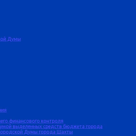
кой Думы
ния
него финансового контроля
Думой выделенных средств бюджета города
городской Думы города Шахты