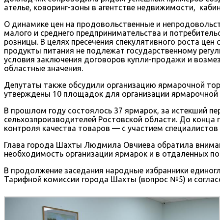
ателье, коворинг-зоны в агентстве недвижимости, каби
О динамике цен на продовольственные и непродовольст
малого и среднего предпринимательства и потребительс
розницы. В целях пресечения спекулятивного роста цен
продукты питания не подлежат государственному регул
условия заключения договоров купли-продажи и возмезд
областные значения.
Депутаты также обсудили организацию ярмарочной тор
утверждены 10 площадок для организации ярмарочной т
В прошлом году состоялось 37 ярмарок, за истекший пе
сельхозпроизводителей Ростовской области. До конца 
контроля качества товаров — с участием специалистов
Глава города Шахты Людмила Овчиева обратила внимани
необходимость организации ярмарок и в отдаленных пос
В продолжение заседания народные избранники единогл
Тарифной комиссии города Шахты (вопрос №5) и согласо