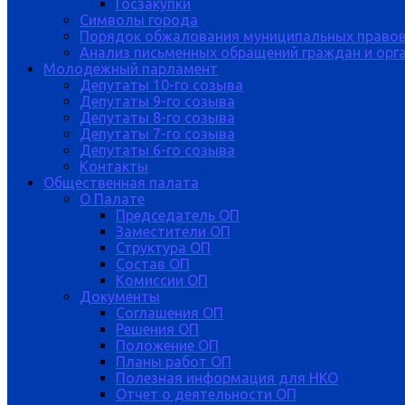
Госзакупки
Символы города
Порядок обжалования муниципальных правов
Анализ письменных обращений граждан и орган
Молодежный парламент
Депутаты 10-го созыва
Депутаты 9-го созыва
Депутаты 8-го созыва
Депутаты 7-го созыва
Депутаты 6-го созыва
Контакты
Общественная палата
О Палате
Председатель ОП
Заместители ОП
Структура ОП
Состав ОП
Комиссии ОП
Документы
Соглашения ОП
Решения ОП
Положение ОП
Планы работ ОП
Полезная информация для НКО
Отчет о деятельности ОП