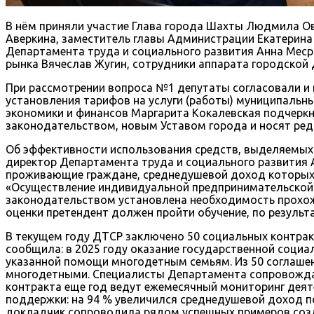
В нём приняли участие Глава города Шахты Людмила О
Аверкина, заместитель главы Администрации Екатерина
Департамента труда и социального развития Анна Меср
рынка Вячеслав Жугин, сотрудники аппарата городской
При рассмотрении вопроса №1 депутаты согласовали и 
установления тарифов на услуги (работы) муниципальн
экономики и финансов Маргарита Кокалевская подчерк
законодательством, новым Уставом города и носят ред
Об эффективности использования средств, выделяемых
директор Департамента труда и социального развития 
проживающие граждане, среднедушевой доход которых
«Осуществление индивидуальной предпринимательской д
законодательством установлена необходимость прохож
оценки претендент должен пройти обучение, по результ
В текущем году ДТСР заключено 50 социальных контрак
сообщила: в 2025 году оказание государственной соци
указанной помощи многодетным семьям. Из 50 соглашени
многодетными. Специалисты Департамента сопровожда
контракта еще год ведут ежемесячный мониторинг деят
поддержки: на 94 % увеличился среднедушевой доход 
докладчик сопроводила рядом успешных примеров созд