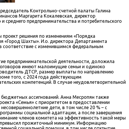
председатель Контрольно-счетной палаты Галина
финансов Маргарита Кокалевская, директор
 и среднего предпринимательства и потребительского
ы проект решения по изменениям «Порядка
я «Город Шахты». И.о. директора Департамента
 в соответствие с изменившимся федеральным
тие предпринимательской деятельности, доложила
 договоров имеют малоимущие семьи и одиноко
оводитель ДТСР, размер выплаты по направлению
роме того, с 2024 года действующим
тельских компетенций. В случае неудовлетворительной
й бюджетных ассигнований. Анна Месропян также
роекта «Семья» с приоритетом в предоставлении
есовершеннолетние дети, в том числе 20 % – с
рограммы социальной адаптации, а после завершения
нимание членов комитета на эффективность такой меры
ев превысил прожиточный минимум. Информацию
твенной социальной помощи, в том числе открытие