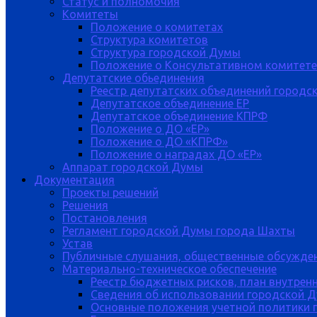
Статус и полномочия
Комитеты
Положение о комитетах
Структура комитетов
Структура городской Думы
Положение о Консультативном комитете
Депутатские обьединения
Реестр депутатских объединений городс
Депутатское объединение ЕР
Депутатское объединение КПРФ
Положение о ДО «ЕР»
Положение о ДО «КПРФ»
Положение о наградах ДО «ЕР»
Аппарат городской Думы
Документация
Проекты решений
Решения
Постановления
Регламент городской Думы города Шахты
Устав
Публичные слушания, общественные обсужде
Материально-техническое обеспечение
Реестр бюджетных рисков, план внутрен
Сведения об использовании городской 
Основные положения учетной политики 