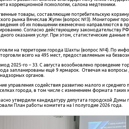
нета коррекционной психологии, салона медтехники.
венные товары, составляющие потребительскую корзину,
кого рынка Вячеслав Жугин (вопрос №3). Мониторинг про
 сведения об их повышении ежемесячно направляются в п
ированию. Согласно действующему законодательству РФ 
ного оказания услуг. При этом, статистические данные 
говли на территории города Шахты (вопрос №4). По инф
орговли всего на 495 мест, предоставляемым на безвоз
риод 2025-го – 33. С августа возобновлено проведение т
года запланированы ещё 9 ярмарок. Отвечая на вопросы
 надзорных органов.
е управления содействия развитию малого и среднего п
елках города, в том числе с изменением формата таких 
асно утвердили кандидатуру депутата городской Думы п
вали План работы комитета на I полугодие 2026 года.