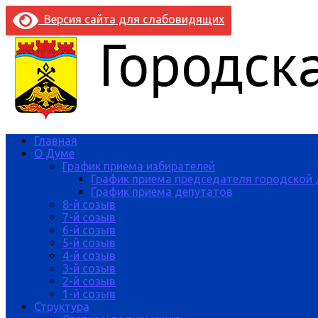
Версия сайта для слабовидящих
Главная
О Думе
График приема избирателей
График приема председателя городской
График приема депутатов
8-й созыв
7-й созыв
6-й созыв
5-й созыв
4-й созыв
3-й созыв
2-й созыв
1-й созыв
Структура