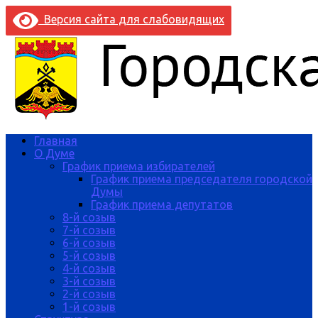
Версия сайта для слабовидящих
Главная
О Думе
График приема избирателей
График приема председателя городской
Думы
График приема депутатов
8-й созыв
7-й созыв
6-й созыв
5-й созыв
4-й созыв
3-й созыв
2-й созыв
1-й созыв