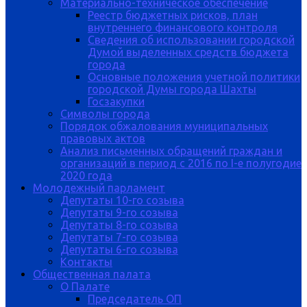
Материально-техническое обеспечение
Реестр бюджетных рисков, план
внутреннего финансового контроля
Сведения об использовании городской
Думой выделенных средств бюджета
города
Основные положения учетной политики
городской Думы города Шахты
Госзакупки
Символы города
Порядок обжалования муниципальных
правовых актов
Анализ письменных обращений граждан и
организаций в период с 2016 по I-е полугодие
2020 года
Молодежный парламент
Депутаты 10-го созыва
Депутаты 9-го созыва
Депутаты 8-го созыва
Депутаты 7-го созыва
Депутаты 6-го созыва
Контакты
Общественная палата
О Палате
Председатель ОП