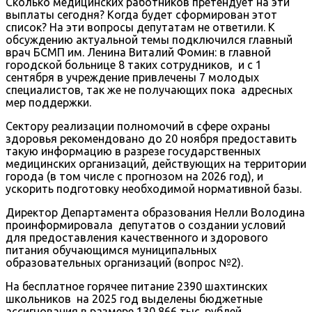
Сколько медицинских работников претендует на эти
выплаты сегодня? Когда будет сформирован этот
список? На эти вопросы депутатам не ответили. К
обсуждению актуальной темы подключился главный
врач БСМП им. Ленина Виталий Фомин: в главной
городской больнице 8 таких сотрудников, и с 1
сентября в учреждение привлечены 7 молодых
специалистов, так же не получающих пока адресных
мер поддержки.
Сектору реализации полномочий в сфере охраны
здоровья рекомендовано до 20 ноября предоставить
такую информацию в разрезе государственных
медицинских организаций, действующих на территории
города (в том числе с прогнозом на 2026 год), и
ускорить подготовку необходимой нормативной базы.
Директор Департамента образования Нелли Володина
проинформировала депутатов о создании условий
для предоставления качественного и здорового
питания обучающимся муниципальных
образовательных организаций (вопрос №2).
На бесплатное горячее питание 2390 шахтинских
школьников на 2025 год выделены бюджетные
ассигнования в размере 130 866 тыс. рублей