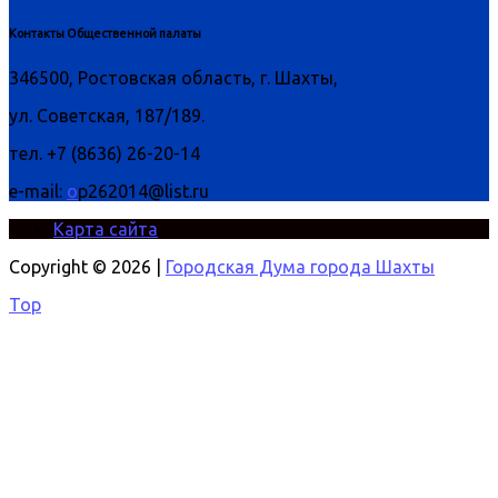
Контакты Общественной палаты
346500, Ростовская область, г. Шахты,
ул. Советская, 187/189.
тел. +7 (8636) 26-20-14
e-mail:
o
p262014@list.ru
Карта сайта
Copyright © 2026 |
Городская Дума города Шахты
Top