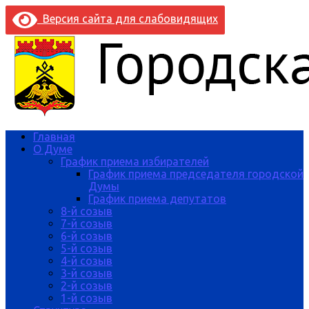
Версия сайта для слабовидящих
Главная
О Думе
График приема избирателей
График приема председателя городской
Думы
График приема депутатов
8-й созыв
7-й созыв
6-й созыв
5-й созыв
4-й созыв
3-й созыв
2-й созыв
1-й созыв