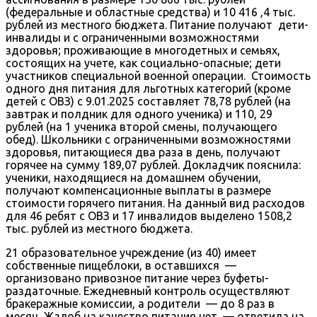
(федеральные и областные средства) и 10 416 ,4 тыс.
рублей из местного бюджета. Питание получают дети-
инвалиды и с ограниченными возможностями
здоровья; проживающие в многодетных и семьях,
состоящих на учете, как социально-опасные; дети
участников специальной военной операции. Стоимость
одного дня питания для льготных категорий (кроме
детей с ОВЗ) с 9.01.2025 составляет 78,78 рублей (на
завтрак и полдник для одного ученика) и 110, 29
рублей (на 1 ученика второй смены, получающего
обед). Школьники с ограниченными возможностями
здоровья, питающиеся два раза в день, получают
горячее на сумму 189,07 рублей. Докладчик пояснила:
ученики, находящиеся на домашнем обучении,
получают компенсационные выплаты в размере
стоимости горячего питания. На данный вид расходов
для 46 ребят с ОВЗ и 17 инвалидов выделено 1508,2
тыс. рублей из местного бюджета.
21 образовательное учреждение (из 40) имеет
собственные пищеблоки, в оставшихся —
организовано привозное питание через буфеты-
раздаточные. Ежедневный контроль осуществляют
бракеражные комиссии, а родители — до 8 раз в
месяц. Жалоб на качество питания нет, — ответила на