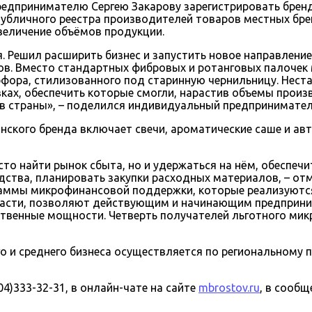
редпринимателю Сергею Закарову зарегистрировать брен
публичного реестра производителей товаров местных бре
величение объёмов продукции.
я. Решил расширить бизнес и запустить новое направлен
ов. Вместо стандартных фибровых и ротанговых палочек 
рфора, стилизованного под старинную чернильницу. Нес
вках, обеспечить которые смогли, нарастив объемы прои
 страны», – поделился индивидуальный предприниматель
кого бренда включает свечи, ароматические саше и авт
то найти рынок сбыта, но и удержаться на нём, обеспечи
дства, планировать закупки расходных материалов, – от
аммы микрофинансовой поддержки, которые реализуются
ласти, позволяют действующим и начинающим предприним
твенные мощности. Четверть получателей льготного мик
 и среднего бизнеса осуществляется по региональному 
)333-32-31, в онлайн-чате на сайте
mbrostov.ru
, в сооб