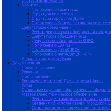
Статус и полномочия
Комитеты
Положение о комитетах
Структура комитетов
Структура городской Думы
Положение о Консультативном комитете
Депутатские обьединения
Реестр депутатских объединений городс
Депутатское объединение ЕР
Депутатское объединение КПРФ
Положение о ДО «ЕР»
Положение о ДО «КПРФ»
Положение о наградах ДО «ЕР»
Аппарат городской Думы
Документация
Проекты решений
Решения
Постановления
Регламент городской Думы города Шахты
Устав
Публичные слушания, общественные обсужде
Материально-техническое обеспечение
Реестр бюджетных рисков, план внутрен
Сведения об использовании городской 
Основные положения учетной политики 