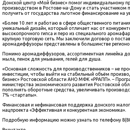
Донской центр «Мой бизнес» помог индивидуальному п
производством в Ростове-на-Дону и стать участником 
получить от государства льготное финансирование на у
«Более 10 лет я работаю в сфере общественного питани
уникальный дизайн, который отличает нас от конкурент
высокопрочного гипса и перо из специального аромафа
крупную торговую сеть. Мы заключили договор о поста
аромадиффузоры представлены в большинстве регионов
Помимо аромадиффузоров, ассортиментная линейка донс
мыла, пенок для умывания, гелей для душа.
«Основная сложность для производственников – не прос
инвестиции, чтобы выйти на стабильный объём произво
бизнес» Ростовской области АНО МФК «РРАПП». – Прогр
министерства экономического развития Ростовской об
пополнять оборотные средства, увеличивать производс
7% –стартапы».
Финансовая и нефинансовая поддержка донского малого
нацпроекта «Эффективная и конкурентная экономика».
Подробную информацию можно узнать по телефону 8(804
Вконтакте