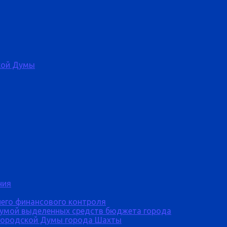
кой Думы
ния
него финансового контроля
Думой выделенных средств бюджета города
городской Думы города Шахты