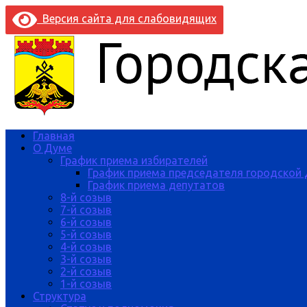
Версия сайта для слабовидящих
Главная
О Думе
График приема избирателей
График приема председателя городской
График приема депутатов
8-й созыв
7-й созыв
6-й созыв
5-й созыв
4-й созыв
3-й созыв
2-й созыв
1-й созыв
Структура