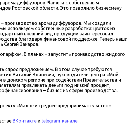
д аромадиффузоров Plamelia с собственным
ндов Ростовской области. Это позволило бизнесмену
ие – производство аромадиффузоров. Мы создали
мы используем собственные разработки: цветок из
тандартный внешний вид продукции заинтересовал
зводства благодаря финансовой поддержке. Теперь наши
 Сергей Закаров.
опарфюм. В планах – запустить производство жидкого
ть спрос предложением. В этом случае требуются
метил Виталий Зданевич, руководитель центра «Мой
 в донском регионе при содействии Правительства и
ателям привлекать деньги под низкий процент,
рофинансирования – бизнес из сферы производства,
проекту «Малое и среднее предпринимательство»
ществе
ВКонтакте
и
telegram-канале
.