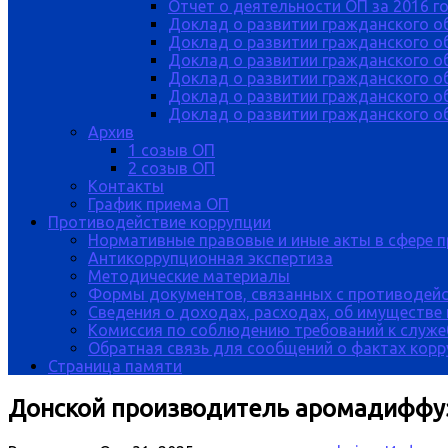
Отчет о деятельности ОП за 2016 г
Доклад о развитии гражданского о
Доклад о развитии гражданского об
Доклад о развитии гражданского о
Доклад о развитии гражданского о
Доклад о развитии гражданского о
Доклад о развитии гражданского об
Архив
1 созыв ОП
2 созыв ОП
Контакты
График приема ОП
Противодействие коррупции
Нормативные правовые и иные акты в сфере 
Антикоррупционная экспертиза
Методические материалы
Формы документов, связанных с противодейс
Сведения о доходах, расходах, об имуществе
Комиссия по соблюдению требований к служе
Обратная связь для сообщений о фактах кор
Страница памяти
Донской производитель аромадиффуз