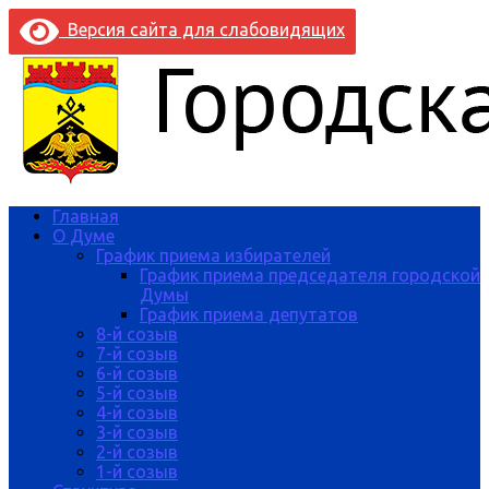
Версия сайта для слабовидящих
Главная
О Думе
График приема избирателей
График приема председателя городской
Думы
График приема депутатов
8-й созыв
7-й созыв
6-й созыв
5-й созыв
4-й созыв
3-й созыв
2-й созыв
1-й созыв