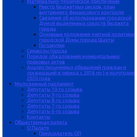
Материально-техническое обеспечение
Реестр бюджетных рисков, план
внутреннего финансового контроля
Сведения об использовании городской
Думой выделенных средств бюджета
города
Основные положения учетной политики
городской Думы города Шахты
Госзакупки
Символы города
Порядок обжалования муниципальных
правовых актов
Анализ письменных обращений граждан и
организаций в период с 2016 по I-е полугодие
2020 года
Молодежный парламент
Депутаты 10-го созыва
Депутаты 9-го созыва
Депутаты 8-го созыва
Депутаты 7-го созыва
Депутаты 6-го созыва
Контакты
Общественная палата
О Палате
Председатель ОП