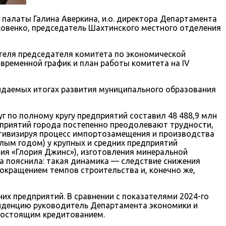
палаты Галина Аверкина, и.о. директора Департамента
овенко, председатель Шахтинского местного отделения
теля председателя комитета по экономической
временной график и план работы комитета на IV
жидаемых итогах развития муниципального образования
г по полному кругу предприятий составил 48 488,9 млн
едприятий города постепенно преодолевают трудности,
ктивизируя процесс импортозамещения и производства
шлым годом) у крупных и средних предприятий
ия «Глория Джинс»), изготовления минеральной
а пояснила: такая динамика — следствие снижения
окращением темпов строительства и, конечно же,
их предприятий. В сравнении с показателями 2024-го
тенденцию руководитель Департамента экономики и
гостоящим кредитованием.