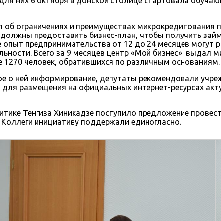
 для них 6 октября в донской столице стартовала обуча
об ограничениях и преимуществах микрокредитования п
 должны предоставить бизнес-план, чтобы получить займ
 опыт предпринимательства от 12 до 24 месяцев могут ра
ьности. Всего за 9 месяцев центр «Мой бизнес» выдал ми
 1270 человек, обратившихся по различным основаниям.
е о ней информирование, депутаты рекомендовали учреж
для размещения на официальных интернет-ресурсах акту
итике Тенгиза Хиникадзе поступило предложение провес
 Коллеги инициативу поддержали единогласно.