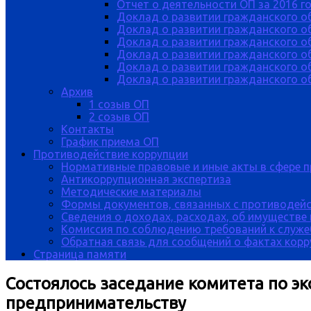
Отчет о деятельности ОП за 2016 г
Доклад о развитии гражданского о
Доклад о развитии гражданского об
Доклад о развитии гражданского о
Доклад о развитии гражданского о
Доклад о развитии гражданского о
Доклад о развитии гражданского об
Архив
1 созыв ОП
2 созыв ОП
Контакты
График приема ОП
Противодействие коррупции
Нормативные правовые и иные акты в сфере 
Антикоррупционная экспертиза
Методические материалы
Формы документов, связанных с противодейс
Сведения о доходах, расходах, об имуществе
Комиссия по соблюдению требований к служе
Обратная связь для сообщений о фактах кор
Страница памяти
Состоялось заседание комитета по э
предпринимательству