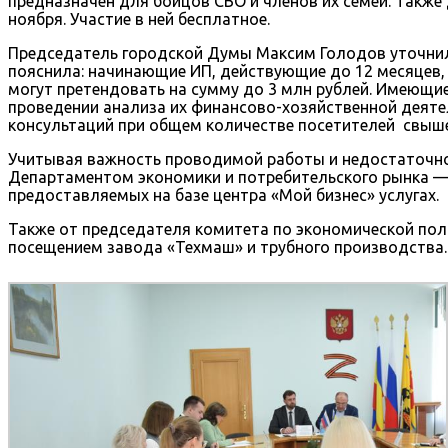
предназначен для бойцов СВО и членов их семей. Также
ноября. Участие в ней бесплатное.
Председатель городской Думы Максим Голодов уточнил 
пояснила: начинающие ИП, действующие до 12 месяцев,
могут претендовать на сумму до 3 млн рублей. Имеющие
проведении анализа их финансово-хозяйственной деятел
консультаций при общем количестве посетителей свыше
Учитывая важность проводимой работы и недостаточно
Департаментом экономики и потребительского рынка — 
предоставляемых на базе центра «Мой бизнес» услугах.
Также от председателя комитета по экономической пол
посещением завода «Техмаш» и трубного производства.