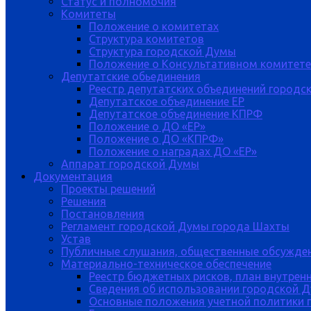
Статус и полномочия
Комитеты
Положение о комитетах
Структура комитетов
Структура городской Думы
Положение о Консультативном комитете
Депутатские обьединения
Реестр депутатских объединений городс
Депутатское объединение ЕР
Депутатское объединение КПРФ
Положение о ДО «ЕР»
Положение о ДО «КПРФ»
Положение о наградах ДО «ЕР»
Аппарат городской Думы
Документация
Проекты решений
Решения
Постановления
Регламент городской Думы города Шахты
Устав
Публичные слушания, общественные обсужде
Материально-техническое обеспечение
Реестр бюджетных рисков, план внутрен
Сведения об использовании городской 
Основные положения учетной политики 