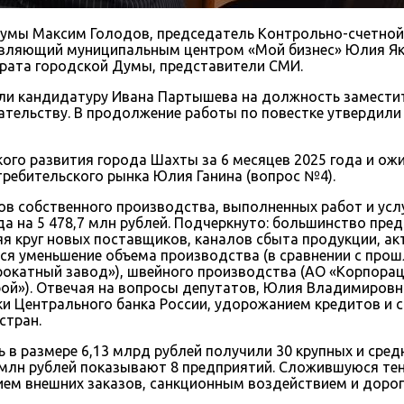
Думы Максим Голодов, председатель Контрольно-счетной 
равляющий муниципальным центром «Мой бизнес» Юлия Як
рата городской Думы, представители СМИ.
ли кандидатуру Ивана Партышева на должность замести
тельству. В продолжение работы по повестке утвердили 
ого развития города Шахты за 6 месяцев 2025 года и о
ребительского рынка Юлия Ганина (вопрос №4).
в собственного производства, выполненных работ и услу
да на 5 478,7 млн рублей. Подчеркнуто: большинство пр
я круг новых поставщиков, каналов сбыта продукции, а
ется уменьшение объема производства (в сравнении с про
окатный завод»), швейного производства (АО «Корпорац
й»). Отвечая на вопросы депутатов, Юлия Владимировн
и Центрального банка России, удорожанием кредитов и с
стран.
в размере 6,13 млрд рублей получили 30 крупных и средн
5,7 млн рублей показывают 8 предприятий. Сложившуюся 
ем внешних заказов, санкционным воздействием и доро