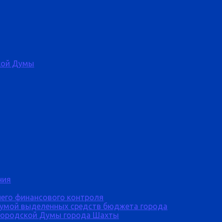
кой Думы
ния
него финансового контроля
Думой выделенных средств бюджета города
городской Думы города Шахты