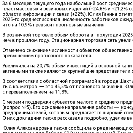
За 6 месяцев текущего года наибольший рост среднеме
пластмассовых и резиновых изделий (+24,6% и +21,2% со
области информации и связи (+22%). Юлия Ганина отме
2025-го среднесписочная численность работников ожидае
что на 10,9% превысит прогнозные значения.
В розничной торговле объем оборота в I полугодии 2025 
чем в прошлом году. Стационарная торговая сеть увелич
Отмечено снижение численности объектов общественного
превышением прогнозного показателя.
Увеличился на 20,7% объем инвестиций в основной капи
активными также являются крупнейшие представители с
В соответствии с областной программой в городе Шахты
тыс. кв. метров — это 45,5% от планового значения. Ю
с перевыполнением на 11,8%.
С мерами поддержки субъектов малого и среднего пре
(вопрос №5). Его основные направления работы — кон
предпринимателей, которым предлагается широкий спект
О них докладчик также рассказала подробно, уделив в
Юлия Александровна также сообщила о ряде имеющихся