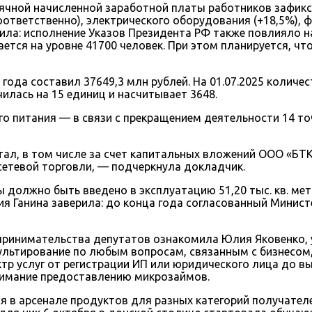
сячной начисленной заработной платы работников зафикс
ответственно), электрического оборудования (+18,5%), ф
тила: исполнение Указов Президента РФ также повлияло 
тся на уровне 41700 человек. При этом планируется, что
года составил 37649,3 млн рублей. На 01.07.2025 количес
илась на 15 единиц и насчитывает 3648.
 питания — в связи с прекращением деятельности 14 точ
тал, в том числе за счет капитальных вложений ООО «БТ
етевой торговли, — подчеркнула докладчик.
 должно быть введено в эксплуатацию 51,20 тыс. кв. мет
лия Ганина заверила: до конца года согласованный Минис
дпринимательства депутатов ознакомила Юлия Яковенко
сультирование по любым вопросам, связанным с бизнесо
р услуг от регистрации ИП или юридического лица до вы
нимание предоставлению микрозаймов.
 в арсенале продуктов для разных категорий получател