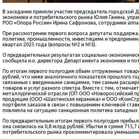
В заседании приняли участие председатель городской 
экономики и потребительского рынка Юлия Ганина, уп
РОО «Опора России» Ирина Сафронова, сотрудники аппа
При рассмотрении первого вопроса депутаты поддержа
политике, промышленности, инвестициям и предпринима
квартал 2025 года (вопросы №2 и №3).
О предварительных результатах социально-экономическ
сообщила и.о. директора Департамента экономики и пот
По итогам первого полугодия объем отгруженных товаро
рублей, что ниже аналогичного показателя прошлого го
связанные с введенными санкциями, тем самым расширя
товаров и услуг разного спектра. Вместе с тем, отмеча
металлургической отрасли (ОП ООО «Новороссийский пр
продукции (ООО «Шахтинская керамика» и ООО «КомСтро
портфеля заказов в связи с повышением ключевой ставк
повлияла на ситуацию санкционная политика западных 
По предварительным итогам первого полугодия прибыль 
она снизилась на 0,8 млрд рублей. Убытки в сумме 71
потребительского рынка прокомментировала уменьшени