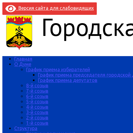
Версия сайта для слабовидящих
Главная
О Думе
График приема избирателей
График приема председателя городской
График приема депутатов
8-й созыв
7-й созыв
6-й созыв
5-й созыв
4-й созыв
3-й созыв
2-й созыв
1-й созыв
Структура