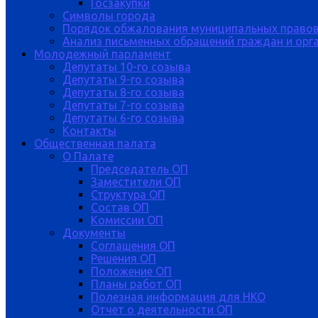
Госзакупки
Символы города
Порядок обжалования муниципальных правов
Анализ письменных обращений граждан и орган
Молодежный парламент
Депутаты 10-го созыва
Депутаты 9-го созыва
Депутаты 8-го созыва
Депутаты 7-го созыва
Депутаты 6-го созыва
Контакты
Общественная палата
О Палате
Председатель ОП
Заместители ОП
Структура ОП
Состав ОП
Комиссии ОП
Документы
Соглашения ОП
Решения ОП
Положение ОП
Планы работ ОП
Полезная информация для НКО
Отчет о деятельности ОП