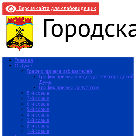
Версия сайта для слабовидящих
Главная
О Думе
График приема избирателей
График приема председателя городской
Думы
График приема депутатов
8-й созыв
7-й созыв
6-й созыв
5-й созыв
4-й созыв
3-й созыв
2-й созыв
1-й созыв