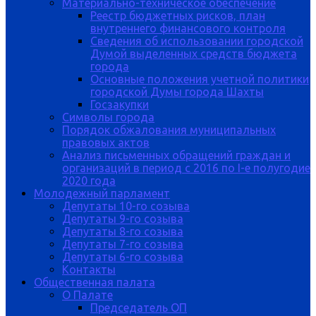
Материально-техническое обеспечение
Реестр бюджетных рисков, план
внутреннего финансового контроля
Сведения об использовании городской
Думой выделенных средств бюджета
города
Основные положения учетной политики
городской Думы города Шахты
Госзакупки
Символы города
Порядок обжалования муниципальных
правовых актов
Анализ письменных обращений граждан и
организаций в период с 2016 по I-е полугодие
2020 года
Молодежный парламент
Депутаты 10-го созыва
Депутаты 9-го созыва
Депутаты 8-го созыва
Депутаты 7-го созыва
Депутаты 6-го созыва
Контакты
Общественная палата
О Палате
Председатель ОП