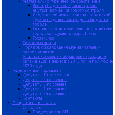
Материально-техническое обеспечение
Реестр бюджетных рисков, план
внутреннего финансового контроля
Сведения об использовании городской
Думой выделенных средств бюджета
города
Основные положения учетной политики
городской Думы города Шахты
Госзакупки
Символы города
Порядок обжалования муниципальных
правовых актов
Анализ письменных обращений граждан и
организаций в период с 2016 по I-е полугодие
2020 года
Молодежный парламент
Депутаты 10-го созыва
Депутаты 9-го созыва
Депутаты 8-го созыва
Депутаты 7-го созыва
Депутаты 6-го созыва
Контакты
Общественная палата
О Палате
Председатель ОП