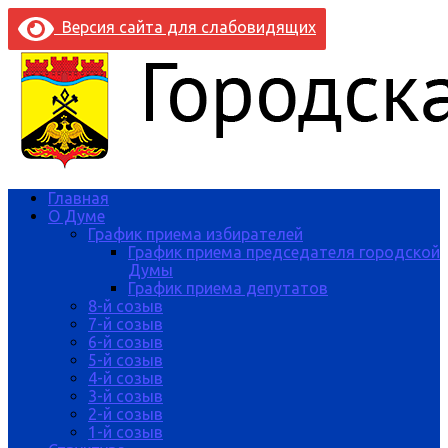
Версия сайта для слабовидящих
Главная
О Думе
График приема избирателей
График приема председателя городской
Думы
График приема депутатов
8-й созыв
7-й созыв
6-й созыв
5-й созыв
4-й созыв
3-й созыв
2-й созыв
1-й созыв