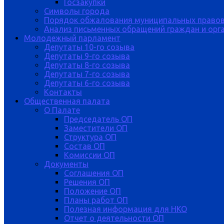
Госзакупки
Символы города
Порядок обжалования муниципальных правов
Анализ письменных обращений граждан и орган
Молодежный парламент
Депутаты 10-го созыва
Депутаты 9-го созыва
Депутаты 8-го созыва
Депутаты 7-го созыва
Депутаты 6-го созыва
Контакты
Общественная палата
О Палате
Председатель ОП
Заместители ОП
Структура ОП
Состав ОП
Комиссии ОП
Документы
Соглашения ОП
Решения ОП
Положение ОП
Планы работ ОП
Полезная информация для НКО
Отчет о деятельности ОП