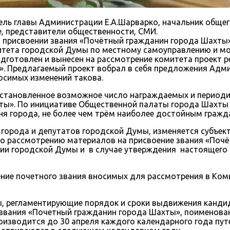
тель главы Администрации Е.А.Шарварко, начальник обще
е, представители общественности, СМИ.
 присвоении звания «Почётный гражданин города Шахты»
итета городской Думы по местному самоуправлению и мо
отовлен и вынесен на рассмотрение комитета проект ре
». Предлагаемый проект вобрал в себя предложения Адм
осимых изменений такова.
 установленное возможное число награждаемых и период
хты». По инициативе Общественной палаты города Шахты
ня города, не более чем трём наиболее достойным гражд
города и депутатов городской Думы, изменяется субъек
по рассмотрению материалов на присвоение звания «Поч
ии городской Думы и в случае утверждения настоящего 
ние почетного звания вносимых для рассмотрения в Коми
, регламентирующие порядок и сроки выдвижения кандида
звания «Почетный гражданин города Шахты», поименован
оизводится до 30 апреля каждого календарного года пут