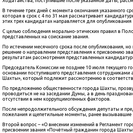
Ходатайства, поступившие после указанной даты, рас
В течение трех дней с момента окончания указанного 
которая в срок с 4 по 31 мая рассматривает кандидату
этих трех кандидатах направляется для опубликования в
С целью соблюдения морально-этических правил в Поло
представленных на соискание звания.
По истечении месячного срока после опубликования, но
решение о направлении представления к присвоению зв
результатам рассмотрения представленных кандидатур 
Председатель Комиссии не позднее 10 июля текущего г
основании поступившего представления сотрудниками а
Шахты», который подлежит рассмотрению в соответств
По предложению общественности города Шахты, прозвуч
проводиться не на заседании Думы, а в день празднова
отсутствии в нем коррупцииогенных факторов.
После непродолжительного обсуждения депутаты и пред
пожелания и щепетильные моменты, ранее вызывавшие б
Второй вопрос – «О внесении изменений в Регламент го
присвоении звания «Почётный гражданин города Шахты»,