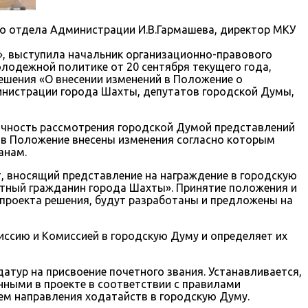
го отдела Администрации И.В.Гармашева, директор МКУ
, выступила начальник организационно-правового
лодежной политике от 20 сентября текущего года,
шения «О внесении изменений в Положение о
инистрации города Шахты, депутатов городской Думы,
ичность рассмотрения городской Думой представлений
 в Положение внесены изменения согласно которым
анам.
т, вносящий представление на награждение в городскую
ётный гражданин города Шахты». Принятие положения и
проекта решения, будут разработаны и предложены на
ссию и Комиссией в городскую Думу и определяет их
тур на присвоение почетного звания. Устанавливается,
ными в проекте в соответствии с правилами
ем направления ходатайств в городскую Думу.