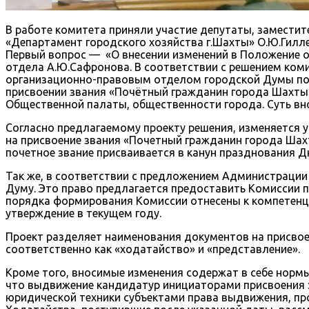
В работе комитета приняли участие депутаты, замести
«Департамент городского хозяйства г.Шахты» О.Ю.Гилл
Первый вопрос — «О внесении изменений в Положение о
отдела А.Ю.Сафронова. В соответствии с решением ком
организационно-правовым отделом городской Думы подг
присвоении звания «Почётный гражданин города Шахты
Общественной палаты, общественности города. Суть вн
Согласно предлагаемому проекту решения, изменяется
на присвоение звания «Почетный гражданин города Ша
почетное звание присваивается в канун празднования Д
Так же, в соответствии с предложением Администрации 
Думу. Это право предлагается предоставить Комиссии 
порядка формирования Комиссии отнесены к компетенц
утверждение в текущем году.
Проект разделяет наименования документов на присвое
соответственно как «ходатайство» и «представление».
Кроме того, вносимые изменения содержат в себе нормы
что выдвижение кандидатур инициаторами присвоения 
юридической техники субъектами права выдвижения, пр