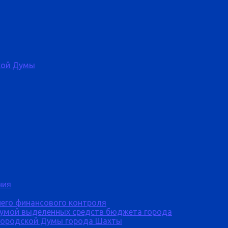
кой Думы
ния
него финансового контроля
Думой выделенных средств бюджета города
городской Думы города Шахты