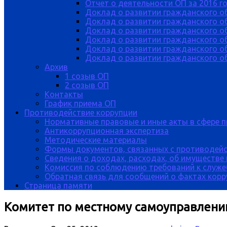
Отчет о деятельности ОП за 2016 г
Доклад о развитии гражданского о
Доклад о развитии гражданского об
Доклад о развитии гражданского о
Доклад о развитии гражданского о
Доклад о развитии гражданского о
Доклад о развитии гражданского об
Архив
1 созыв ОП
2 созыв ОП
Контакты
График приема ОП
Противодействие коррупции
Нормативные правовые и иные акты в сфере 
Антикоррупционная экспертиза
Методические материалы
Формы документов, связанных с противодейс
Сведения о доходах, расходах, об имуществе
Комиссия по соблюдению требований к служе
Обратная связь для сообщений о фактах кор
Страница памяти
Комитет по местному самоуправлени