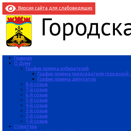
Версия сайта для слабовидящих
Главная
О Думе
График приема избирателей
График приема председателя городской
График приема депутатов
8-й созыв
7-й созыв
6-й созыв
5-й созыв
4-й созыв
3-й созыв
2-й созыв
1-й созыв
Структура