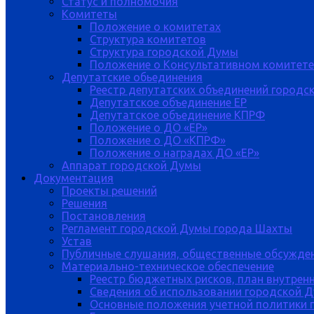
Статус и полномочия
Комитеты
Положение о комитетах
Структура комитетов
Структура городской Думы
Положение о Консультативном комитете
Депутатские обьединения
Реестр депутатских объединений городс
Депутатское объединение ЕР
Депутатское объединение КПРФ
Положение о ДО «ЕР»
Положение о ДО «КПРФ»
Положение о наградах ДО «ЕР»
Аппарат городской Думы
Документация
Проекты решений
Решения
Постановления
Регламент городской Думы города Шахты
Устав
Публичные слушания, общественные обсужде
Материально-техническое обеспечение
Реестр бюджетных рисков, план внутрен
Сведения об использовании городской 
Основные положения учетной политики 