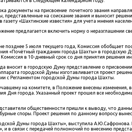
сматриваются в следующем календарном году.
срока документы на присвоение почетного звания направ
ры, представленные на соискание звания и выносит реше
 газету «Шахтинские известия» для учета мнения населен
жение предлагается включить норму о неразглашении св
 не позднее 5 июля текущего года, Комиссия обобщает 
ания «Почётный гражданин города Шахты» в городскую Д
Комиссия в 10-дневный срок со дня принятия решения и
ода вносит в городскую Думу представление о присвоени
ппарата городской Думы изготавливается проект решен
ии с Регламентом городской Думы города Шахты.
авшему на комитете, в Положение внесены изменения, в
ния Дня города. Указанный проект прошел все необходимы
ставители общественности пришли к выводу, что данный 
урные споры. Проект решения по данному вопросу вынесе
родской Думы города Шахты», выступила А.Ю.Сафронова. 
 и в связи с передачей полномочий по внесению предста