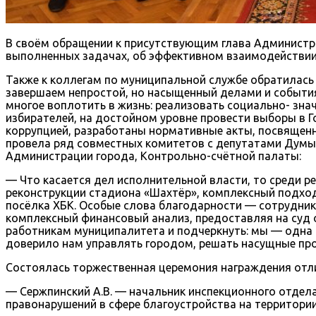
В своём обращении к присутствующим глава Администр
выполненных задачах, об эффективном взаимодействии
Также к коллегам по муниципальной службе обратилась
завершаем непростой, но насыщенный делами и событи
многое воплотить в жизнь: реализовать социально- зна
избирателей, на достойном уровне провести выборы в Г
коррупцией, разработаны нормативные акты, посвященн
провела ряд совместных комитетов с депутатами Думы 
Администрации города, Контрольно-счётной палаты:
— Что касается дел исполнительной власти, то среди
реконструкции стадиона «Шахтёр», комплексный подхо
посёлка ХБК. Особые слова благодарности — сотрудни
комплексный финансовый анализ, предоставляя на суд 
работникам муниципалитета и подчеркнуть: мы — одна 
доверило нам управлять городом, решать насущные пр
Состоялась торжественная церемония награждения отл
— Сержпинский А.В. — начальник инспекционного отде
правонарушений в сфере благоустройства на территори