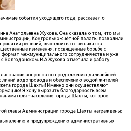
ачимые события уходящего года, рассказал о
ина Анатольевна Жукова. Она сказала о том, что мы
дминистрации, Контрольно-счётной палаты позволили
 принятии решений, выполнить сотни наказов
ущественные изменения, посвященные борьбе с
а формат межмуниципального сотрудничества и уже
с Волгодонском. И.А.Жукова отметила и работу
огласование вопросов по продолжению дальнейшей
х линий водопровода и обеспечению водой жителей
джета города Шахты! Именно они осуществляют
ормацию! Я хочу выразить благодарность всем
 нанимателя –население города Шахты, которое
той главы Администрации города Шахты награждены:
по выявлению и предупреждению административных