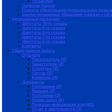
Госзакупки
Символы города
Порядок обжалования муниципальных правов
Анализ письменных обращений граждан и орган
Молодежный парламент
Депутаты 10-го созыва
Депутаты 9-го созыва
Депутаты 8-го созыва
Депутаты 7-го созыва
Депутаты 6-го созыва
Контакты
Общественная палата
О Палате
Председатель ОП
Заместители ОП
Структура ОП
Состав ОП
Комиссии ОП
Документы
Соглашения ОП
Решения ОП
Положение ОП
Планы работ ОП
Полезная информация для НКО
Отчет о деятельности ОП