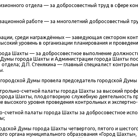
визионного отдела — за добросовестный труд в сфере к
изационной работе — за многолетний добросовестный тр
ации, среди награждённых — заведующая сектором конт
ысокий уровень в организации планирования и проведен
рода Шахты — за добросовестное выполнение должностн
й Думы города Шахты и Администрации города Шахты по
отдела; Д.П. Стенякина — главный специалист контроль
ы.
ородской Думы провела председатель городской Думы —
трольно-счетной палаты города Шахты за высокий проф
города Шахты, плодотворную служебную деятельность пр
 высокого уровня проведения контрольных и экспертно-
о-счетной палаты города Шахты за добросовестное испо
ы;
одской Думы города Шахты четвертого, пятого и шестог
ого органа муниципального образования «Город Шахты», 