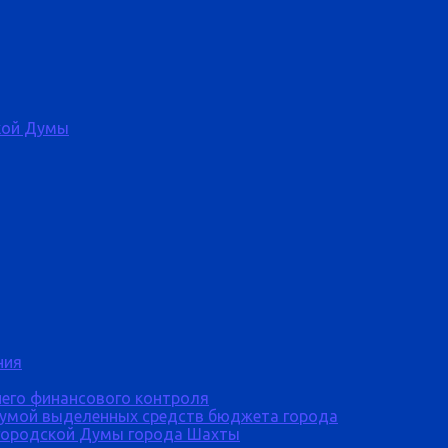
кой Думы
ния
него финансового контроля
Думой выделенных средств бюджета города
городской Думы города Шахты