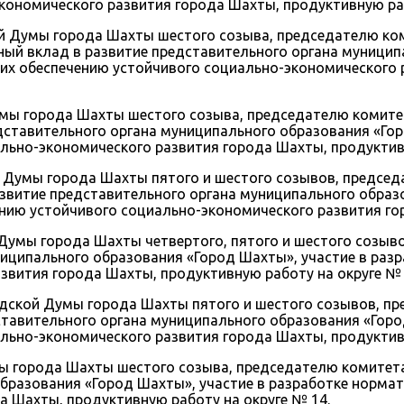
ономического развития города Шахты, продуктивную раб
 Думы города Шахты шестого созыва, председателю ком
ый вклад в развитие представительного органа муниципа
х обеспечению устойчивого социально-экономического р
умы города Шахты шестого созыва, председателю комите
дставительного органа муниципального образования «Го
льно-экономического развития города Шахты, продуктивн
 Думы города Шахты пятого и шестого созывов, предсе
витие представительного органа муниципального образо
ию устойчивого социально-экономического развития гор
Думы города Шахты четвертого, пятого и шестого созыв
ниципального образования «Город Шахты», участие в ра
звития города Шахты, продуктивную работу на округе № 
одской Думы города Шахты пятого и шестого созывов, 
ставительного органа муниципального образования «Гор
льно-экономического развития города Шахты, продуктивн
мы города Шахты шестого созыва, председателю комитет
образования «Город Шахты», участие в разработке норм
а Шахты, продуктивную работу на округе № 14.