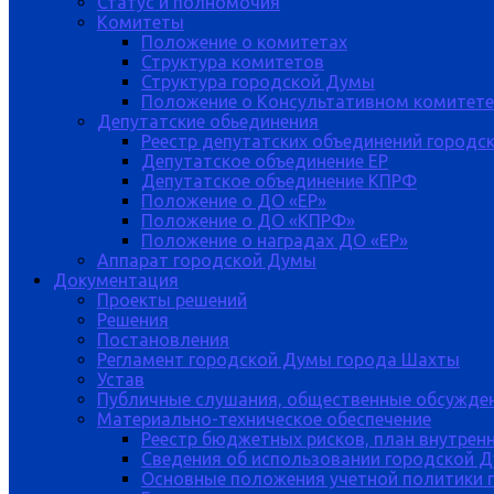
Статус и полномочия
Комитеты
Положение о комитетах
Структура комитетов
Структура городской Думы
Положение о Консультативном комитете
Депутатские обьединения
Реестр депутатских объединений городс
Депутатское объединение ЕР
Депутатское объединение КПРФ
Положение о ДО «ЕР»
Положение о ДО «КПРФ»
Положение о наградах ДО «ЕР»
Аппарат городской Думы
Документация
Проекты решений
Решения
Постановления
Регламент городской Думы города Шахты
Устав
Публичные слушания, общественные обсужде
Материально-техническое обеспечение
Реестр бюджетных рисков, план внутрен
Сведения об использовании городской 
Основные положения учетной политики 