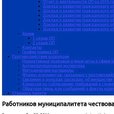
Отчет о деятельности ОП за 2016 г
Доклад о развитии гражданского о
Доклад о развитии гражданского об
Доклад о развитии гражданского о
Доклад о развитии гражданского о
Доклад о развитии гражданского о
Доклад о развитии гражданского об
Архив
1 созыв ОП
2 созыв ОП
Контакты
График приема ОП
Противодействие коррупции
Нормативные правовые и иные акты в сфере 
Антикоррупционная экспертиза
Методические материалы
Формы документов, связанных с противодейс
Сведения о доходах, расходах, об имуществе
Комиссия по соблюдению требований к служе
Обратная связь для сообщений о фактах кор
Страница памяти
Работников муниципалитета чествов