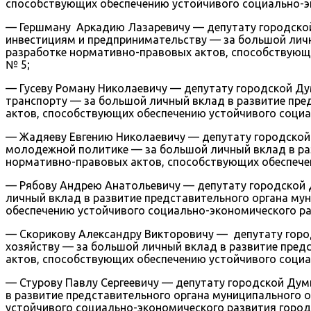
способствующих обеспечению устойчивого социально-эк
— Гершману Аркадию Лазаревичу — депутату городской
инвестициям и предпринимательству — за большой личн
разработке нормативно-правовых актов, способствующи
№ 5;
— Гусеву Роману Николаевичу — депутату городской Д
транспорту — за большой личный вклад в развитие пре
актов, способствующих обеспечению устойчивого социа
— Жадяеву Евгению Николаевичу — депутату городской
молодежной политике — за большой личный вклад в раз
нормативно-правовых актов, способствующих обеспечен
— Рябову Андрею Анатольевичу — депутату городской 
личный вклад в развитие представительного органа му
обеспечению устойчивого социально-экономического ра
— Скорикову Александру Викторовичу — депутату гор
хозяйству — за большой личный вклад в развитие пред
актов, способствующих обеспечению устойчивого социа
— Стурову Павлу Сергеевичу — депутату городской Ду
в развитие представительного органа муниципального 
устойчивого социально-экономического развития город