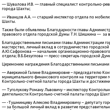
— Шувалова И.В. — главный специалист контрольно-ре
города Шахты;
— Иванцов А.А. — старший инспектор отдела по мобил
Шахты.
Также были объявлены Благодарности главы Администр
правового отдела городской Думы Т.Н. Шишкина — за в
Благодарственными письмами главы Администрации го
мастерство, личный вклад в сотрудничество городско
А.Ю.Сафронова — начальник организационно-правового 
отдела; В.Б.Безуглова — пресс-секретарь городской Дум
Церемонию награждения Благодарственными письмами г
— Аверкиной Галине Владимировне – председателю Кон
муниципального финансового контроля на территории 
Контрольно-счетной палаты города Шахты и достижение
— Туголукову Роману Львовичу – инспектору Контрольн
деятельности Контрольно-счетной палаты города Шахт
— -Тушминцеву Алексею Владимировичу – депутату гор
— за большой личный вклад в развитие представительн