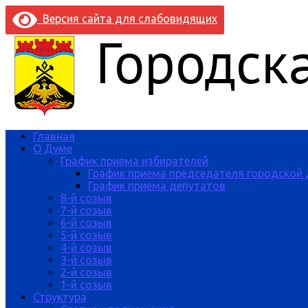
Версия сайта для слабовидящих
Главная
О Думе
График приема избирателей
График приема председателя городской
График приема депутатов
8-й созыв
7-й созыв
6-й созыв
5-й созыв
4-й созыв
3-й созыв
2-й созыв
1-й созыв
Структура