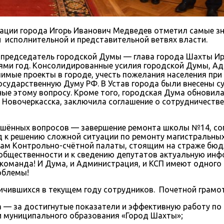
ации города Игорь Иванович Медведев отметил самые зн
 исполнительной и представительной ветвях власти.
 председатель городской Думы — глава города Шахты Ир
ями год. Консолидированные усилия городской Думы, А
чимые проекты в городе, учесть пожелания населения при
осударственную Думу РФ. В Устав города были внесены с
ые этому вопросу. Кроме того, городская Дума обновил
Новочеркасска, заключила соглашение о сотрудничестве 
 решённых вопросов — завершение ремонта школы №14, с
д к решению сложной ситуации по ремонту магистральны
кам Контрольно-счётной палаты, стоящим на страже бю
общественности и к сведению депутатов актуальную инф
команда! И Дума, и Администрация, и КСП имеют одного
облемы!
ичившихся в текущем году сотрудников. Почетной грамо
ла — за достигнутые показатели и эффективную работу 
и муниципального образования «Город Шахты»;