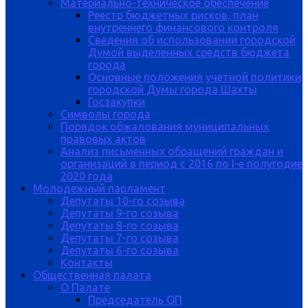
Материально-техническое обеспечение
Реестр бюджетных рисков, план
внутреннего финансового контроля
Сведения об использовании городской
Думой выделенных средств бюджета
города
Основные положения учетной политики
городской Думы города Шахты
Госзакупки
Символы города
Порядок обжалования муниципальных
правовых актов
Анализ письменных обращений граждан и
организаций в период с 2016 по I-е полугодие
2020 года
Молодежный парламент
Депутаты 10-го созыва
Депутаты 9-го созыва
Депутаты 8-го созыва
Депутаты 7-го созыва
Депутаты 6-го созыва
Контакты
Общественная палата
О Палате
Председатель ОП