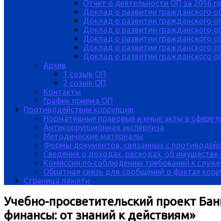
Отчет о деятельности ОП за 2016 г
Доклад о развитии гражданского о
Доклад о развитии гражданского об
Доклад о развитии гражданского о
Доклад о развитии гражданского о
Доклад о развитии гражданского о
Доклад о развитии гражданского об
Архив
1 созыв ОП
2 созыв ОП
Контакты
График приема ОП
Противодействие коррупции
Нормативные правовые и иные акты в сфере 
Антикоррупционная экспертиза
Методические материалы
Формы документов, связанных с противодейс
Сведения о доходах, расходах, об имуществе
Комиссия по соблюдению требований к служе
Обратная связь для сообщений о фактах кор
Страница памяти
Учебно-просветительский проект Бан
финансы: от знаний к действиям»