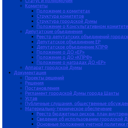
Статус и полномочия
Комитеты
Положение о комитетах
Структура комитетов
Структура городской Думы
Положение о Консультативном комитете
Депутатские обьединения
Реестр депутатских объединений городс
Депутатское объединение ЕР
Депутатское объединение КПРФ
Положение о ДО «ЕР»
Положение о ДО «КПРФ»
Положение о наградах ДО «ЕР»
Аппарат городской Думы
Документация
Проекты решений
Решения
Постановления
Регламент городской Думы города Шахты
Устав
Публичные слушания, общественные обсужде
Материально-техническое обеспечение
Реестр бюджетных рисков, план внутрен
Сведения об использовании городской 
Основные положения учетной политики 