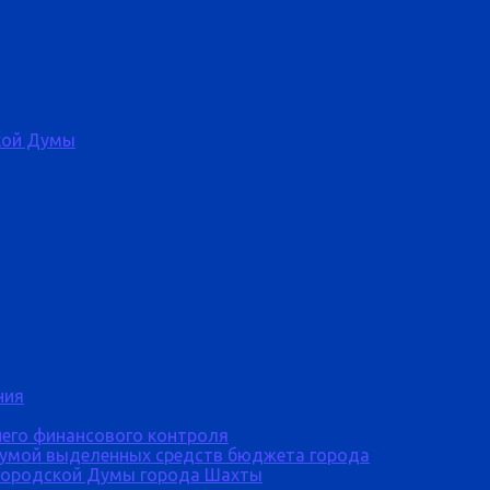
кой Думы
ния
него финансового контроля
Думой выделенных средств бюджета города
городской Думы города Шахты