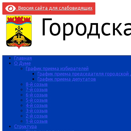
Версия сайта для слабовидящих
Главная
О Думе
График приема избирателей
График приема председателя городской
График приема депутатов
8-й созыв
7-й созыв
6-й созыв
5-й созыв
4-й созыв
3-й созыв
2-й созыв
1-й созыв
Структура