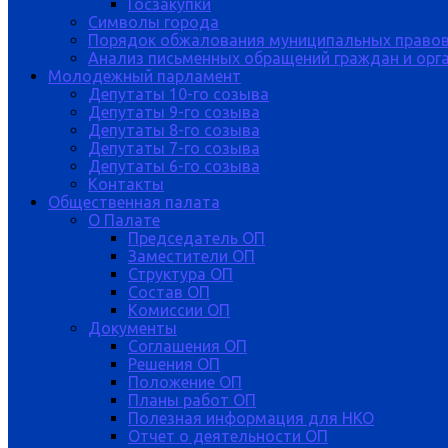
Госзакупки
Символы города
Порядок обжалования муниципальных правов
Анализ письменных обращений граждан и орган
Молодежный парламент
Депутаты 10-го созыва
Депутаты 9-го созыва
Депутаты 8-го созыва
Депутаты 7-го созыва
Депутаты 6-го созыва
Контакты
Общественная палата
О Палате
Председатель ОП
Заместители ОП
Структура ОП
Состав ОП
Комиссии ОП
Документы
Соглашения ОП
Решения ОП
Положение ОП
Планы работ ОП
Полезная информация для НКО
Отчет о деятельности ОП