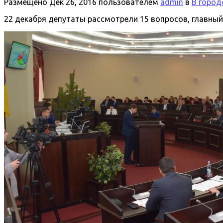
Размещено
Дек 26, 2016
пользователем
admin
в
В город
22 декабря депутаты рассмотрели 15 вопросов, главный