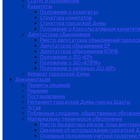
Статус и полномочия
Комитеты
Положение о комитетах
Структура комитетов
Структура городской Думы
Положение о Консультативном комитете
Депутатские обьединения
Реестр депутатских объединений городс
Депутатское объединение ЕР
Депутатское объединение КПРФ
Положение о ДО «ЕР»
Положение о ДО «КПРФ»
Положение о наградах ДО «ЕР»
Аппарат городской Думы
Документация
Проекты решений
Решения
Постановления
Регламент городской Думы города Шахты
Устав
Публичные слушания, общественные обсужде
Материально-техническое обеспечение
Реестр бюджетных рисков, план внутрен
Сведения об использовании городской 
Основные положения учетной политики 