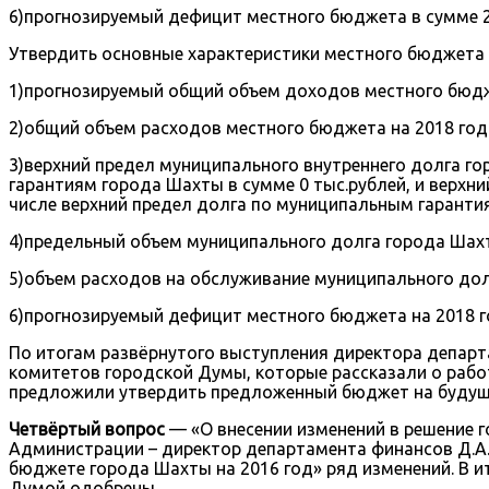
6)прогнозируемый дефицит местного бюджета в сумме 20
Утвердить основные характеристики местного бюджета 
1)прогнозируемый общий объем доходов местного бюджета 
2)общий объем расходов местного бюджета на 2018 год в 
3)верхний предел муниципального внутреннего долга го
гарантиям города Шахты в сумме 0 тыс.рублей, и верхни
числе верхний предел долга по муниципальным гарантия
4)предельный объем муниципального долга города Шахты н
5)объем расходов на обслуживание муниципального долга
6)прогнозируемый дефицит местного бюджета на 2018 год
По итогам развёрнутого выступления директора депар
комитетов городской Думы, которые рассказали о рабо
предложили утвердить предложенный бюджет на будущи
Четвёртый вопрос
— «О внесении изменений в решение 
Администрации – директор департамента финансов Д.А.
бюджете города Шахты на 2016 год» ряд изменений. В ит
Думой одобрены.