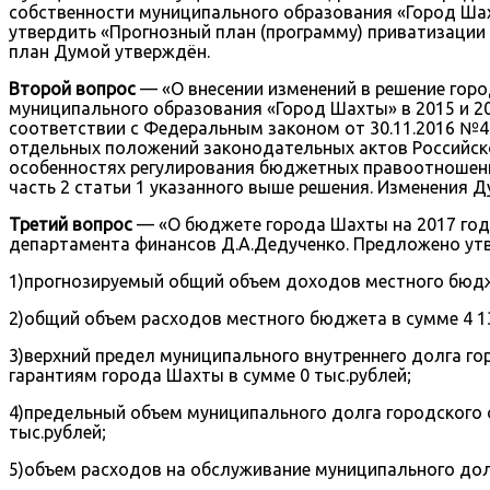
собственности муниципального образования «Город Ша
утвердить «Прогнозный план (программу) приватизации 
план Думой утверждён.
Второй вопрос
— «О внесении изменений в решение гор
муниципального образования «Город Шахты» в 2015 и 2
соответствии с Федеральным законом от 30.11.2016 №4
отдельных положений законодательных актов Российск
особенностях регулирования бюджетных правоотношений
часть 2 статьи 1 указанного выше решения. Изменения 
Третий вопрос
— «О бюджете города Шахты на 2017 год 
департамента финансов Д.А.Дедученко. Предложено утв
1)прогнозируемый общий объем доходов местного бюдже
2)общий объем расходов местного бюджета в сумме 4 138
3)верхний предел муниципального внутреннего долга го
гарантиям города Шахты в сумме 0 тыс.рублей;
4)предельный объем муниципального долга городского о
тыс.рублей;
5)объем расходов на обслуживание муниципального долг