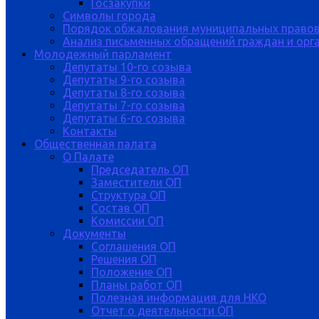
Госзакупки
Символы города
Порядок обжалования муниципальных правов
Анализ письменных обращений граждан и орган
Молодежный парламент
Депутаты 10-го созыва
Депутаты 9-го созыва
Депутаты 8-го созыва
Депутаты 7-го созыва
Депутаты 6-го созыва
Контакты
Общественная палата
О Палате
Председатель ОП
Заместители ОП
Структура ОП
Состав ОП
Комиссии ОП
Документы
Соглашения ОП
Решения ОП
Положение ОП
Планы работ ОП
Полезная информация для НКО
Отчет о деятельности ОП