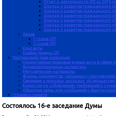
Отчет о деятельности ОП за 2016 г
Доклад о развитии гражданского о
Доклад о развитии гражданского об
Доклад о развитии гражданского о
Доклад о развитии гражданского о
Доклад о развитии гражданского о
Доклад о развитии гражданского об
Архив
1 созыв ОП
2 созыв ОП
Контакты
График приема ОП
Противодействие коррупции
Нормативные правовые и иные акты в сфере 
Антикоррупционная экспертиза
Методические материалы
Формы документов, связанных с противодейс
Сведения о доходах, расходах, об имуществе
Комиссия по соблюдению требований к служе
Обратная связь для сообщений о фактах кор
Страница памяти
Состоялось 16-е заседание Думы