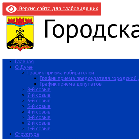
Версия сайта для слабовидящих
Главная
О Думе
График приема избирателей
График приема председателя городской
График приема депутатов
8-й созыв
7-й созыв
6-й созыв
5-й созыв
4-й созыв
3-й созыв
2-й созыв
1-й созыв
Структура