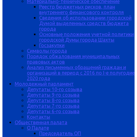
Материально-техническое обеспечение
Реестр бюджетных рисков, план
внутреннего финансового контроля
Сведения об использовании городской
Думой выделенных средств бюджета
города
Основные положения учетной политики
городской Думы города Шахты
Госзакупки
Символы города
Порядок обжалования муниципальных
правовых актов
Анализ письменных обращений граждан и
организаций в период с 2016 по I-е полугодие
2020 года
Молодежный парламент
Депутаты 10-го созыва
Депутаты 9-го созыва
Депутаты 8-го созыва
Депутаты 7-го созыва
Депутаты 6-го созыва
Контакты
Общественная палата
О Палате
Председатель ОП