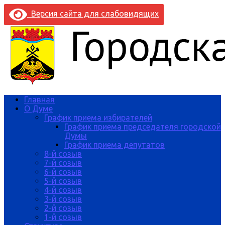
Версия сайта для слабовидящих
Главная
О Думе
График приема избирателей
График приема председателя городской
Думы
График приема депутатов
8-й созыв
7-й созыв
6-й созыв
5-й созыв
4-й созыв
3-й созыв
2-й созыв
1-й созыв