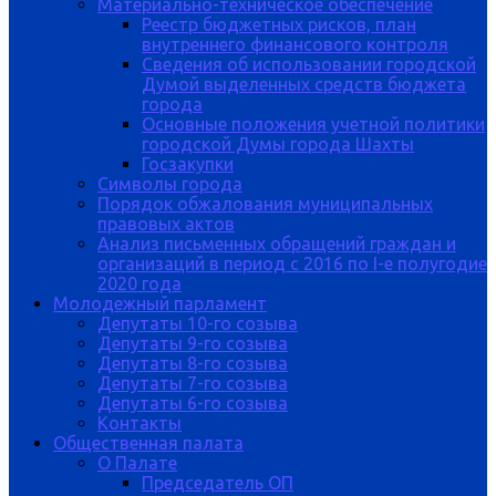
Материально-техническое обеспечение
Реестр бюджетных рисков, план
внутреннего финансового контроля
Сведения об использовании городской
Думой выделенных средств бюджета
города
Основные положения учетной политики
городской Думы города Шахты
Госзакупки
Символы города
Порядок обжалования муниципальных
правовых актов
Анализ письменных обращений граждан и
организаций в период с 2016 по I-е полугодие
2020 года
Молодежный парламент
Депутаты 10-го созыва
Депутаты 9-го созыва
Депутаты 8-го созыва
Депутаты 7-го созыва
Депутаты 6-го созыва
Контакты
Общественная палата
О Палате
Председатель ОП