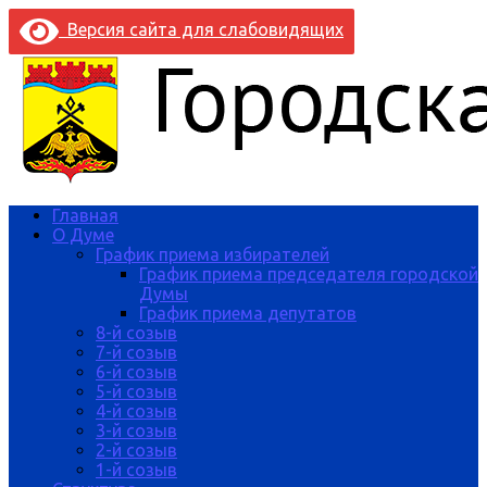
Версия сайта для слабовидящих
Главная
О Думе
График приема избирателей
График приема председателя городской
Думы
График приема депутатов
8-й созыв
7-й созыв
6-й созыв
5-й созыв
4-й созыв
3-й созыв
2-й созыв
1-й созыв