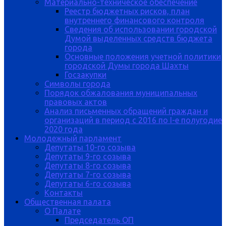
Материально-техническое обеспечение
Реестр бюджетных рисков, план
внутреннего финансового контроля
Сведения об использовании городской
Думой выделенных средств бюджета
города
Основные положения учетной политики
городской Думы города Шахты
Госзакупки
Символы города
Порядок обжалования муниципальных
правовых актов
Анализ письменных обращений граждан и
организаций в период с 2016 по I-е полугодие
2020 года
Молодежный парламент
Депутаты 10-го созыва
Депутаты 9-го созыва
Депутаты 8-го созыва
Депутаты 7-го созыва
Депутаты 6-го созыва
Контакты
Общественная палата
О Палате
Председатель ОП