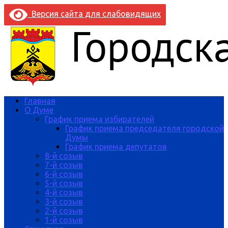
Версия сайта для слабовидящих
Главная
О Думе
График приема избирателей
График приема председателя городской
Думы
График приема депутатов
8-й созыв
7-й созыв
6-й созыв
5-й созыв
4-й созыв
3-й созыв
2-й созыв
1-й созыв