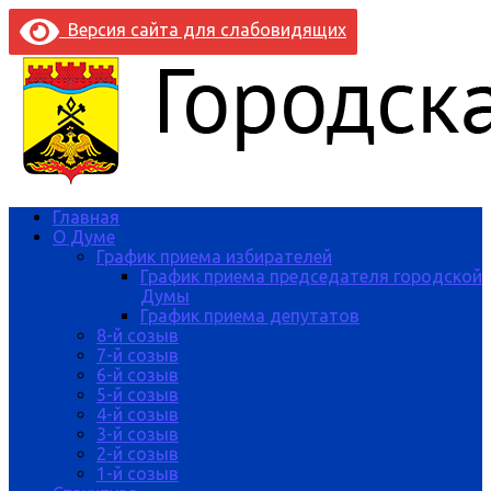
Версия сайта для слабовидящих
Главная
О Думе
График приема избирателей
График приема председателя городской
Думы
График приема депутатов
8-й созыв
7-й созыв
6-й созыв
5-й созыв
4-й созыв
3-й созыв
2-й созыв
1-й созыв