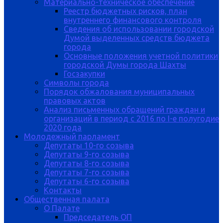
Материально-техническое обеспечение
Реестр бюджетных рисков, план
внутреннего финансового контроля
Сведения об использовании городской
Думой выделенных средств бюджета
города
Основные положения учетной политики
городской Думы города Шахты
Госзакупки
Символы города
Порядок обжалования муниципальных
правовых актов
Анализ письменных обращений граждан и
организаций в период с 2016 по I-е полугодие
2020 года
Молодежный парламент
Депутаты 10-го созыва
Депутаты 9-го созыва
Депутаты 8-го созыва
Депутаты 7-го созыва
Депутаты 6-го созыва
Контакты
Общественная палата
О Палате
Председатель ОП