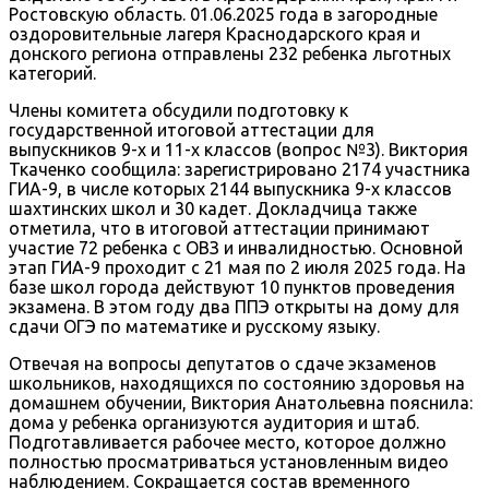
Ростовскую область. 01.06.2025 года в загородные
оздоровительные лагеря Краснодарского края и
донского региона отправлены 232 ребенка льготных
категорий.
Члены комитета обсудили подготовку к
государственной итоговой аттестации для
выпускников 9-х и 11-х классов (вопрос №3). Виктория
Ткаченко сообщила: зарегистрировано 2174 участника
ГИА-9, в числе которых 2144 выпускника 9-х классов
шахтинских школ и 30 кадет. Докладчица также
отметила, что в итоговой аттестации принимают
участие 72 ребенка с ОВЗ и инвалидностью. Основной
этап ГИА-9 проходит с 21 мая по 2 июля 2025 года. На
базе школ города действуют 10 пунктов проведения
экзамена. В этом году два ППЭ открыты на дому для
сдачи ОГЭ по математике и русскому языку.
Отвечая на вопросы депутатов о сдаче экзаменов
школьников, находящихся по состоянию здоровья на
домашнем обучении, Виктория Анатольевна пояснила:
дома у ребенка организуются аудитория и штаб.
Подготавливается рабочее место, которое должно
полностью просматриваться установленным видео
наблюдением. Сокращается состав временного