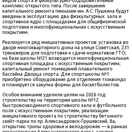
видов спорта и физкультурно-оздоровительный
комплекс открытого типа. После завершения
капитального ремонта гимназии им. А.С. Пушкина будут
введены в эксплуатацию два физкультурных зала и
спортивное ядро с площадками для общефизической
подготовки и многофункциональная с искусственным
покрытием.
Реализуется ряд инициативных проектов: установка во
дворе многоквартирного дома на улице Советская, 231
тренажеров для подготовки к сдаче нормативов ГТО;
на базе школы №21 возводится многофункциональная
спортивная площадка с искусственным покрытием;
капитальный ремонт помещений плавательного
бассейна Дворца спорта. Для спортшколы №1
приобретено оборудование для отделения тхэквондо
и планируется закупка формы для баскетболистов.
Особое внимание уделили целям на 2026 год:
строительству на территории школы №12
быстровозводимого спортивного зала и футбольного
поля с искусственным покрытием, реализации
инициативного проекта по строительству бетонного
скейт-парка по пр. Александровск-Грушевский, 8а,
открытию тропы здоровья и велодорожек — в рамках
реконструкции Александровского парка, закупке