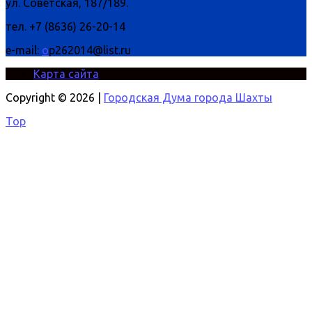
ул. Советская, 187/189.
тел. +7 (8636) 26-20-14
e-mail:
o
p262014@list.ru
Карта сайта
Copyright © 2026 |
Городская Дума города Шахты
Top