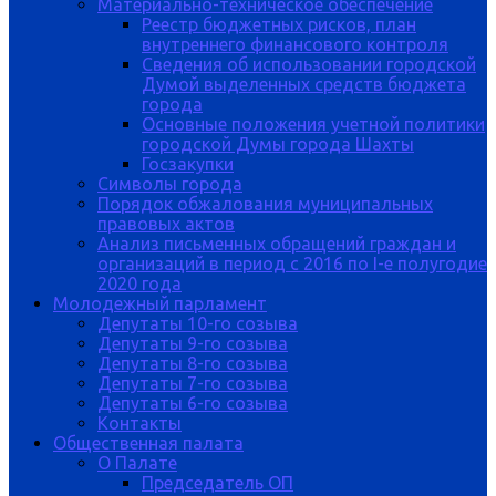
Материально-техническое обеспечение
Реестр бюджетных рисков, план
внутреннего финансового контроля
Сведения об использовании городской
Думой выделенных средств бюджета
города
Основные положения учетной политики
городской Думы города Шахты
Госзакупки
Символы города
Порядок обжалования муниципальных
правовых актов
Анализ письменных обращений граждан и
организаций в период с 2016 по I-е полугодие
2020 года
Молодежный парламент
Депутаты 10-го созыва
Депутаты 9-го созыва
Депутаты 8-го созыва
Депутаты 7-го созыва
Депутаты 6-го созыва
Контакты
Общественная палата
О Палате
Председатель ОП