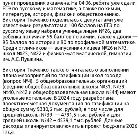
пункт проведения экзамена. На 04.06. ребята уже сдали
ЕГЭ по русскому и математике, а также по химии,
литературе, истории, физике и обществознанию.
Виктория Ткаченко поделилась с депутатами уже
известными результатами: 100 баллов на ЕГЭ по
русскому языку набрала ученица лицея №26, два
ребенка получили 99 баллов по химии, также у двоих —
95 баллов по истории и 90 по профильной математике.
Среди отличников — выпускники лицеев №26 и №3,
школ №25, №22 и физико-математической, гимназии
им. А.С. Пушкина.
Виктория Ткаченко также отчиталась о выполнении
плана мероприятий по газификации школ города
(вопрос №4). 5 общеобразовательных организаций
(средние общеобразовательные школы №31, №39,
№40, №42 и общеобразовательная школа №44) имеют
угольные котельные. В 2024 году разработана
проектно-сметная документация по газификации на
общую сумму 9330,6 тыс. рублей, в том числе для
средней школы №39 — 4791,5 тыс. рублей и для
средней школы №42 – 4539,1 тыс. рублей. Данные
расходы планируется включить в проект бюджета 2026
года.