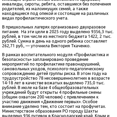
инвалиды, сироты, ребята, оставшиеся без попечения
родителей, из малоимущих семей, а также
находящиеся под опекой и состоящие на различных
видах профилактического учета.
В пришкольных лагерях организовано двухразовое
питание. На эти цели в 2025 году выделено 9356,3 тыс.
рублей, в том числе из местного бюджета 1422, 2 тыс.
рублей. Сумма в день на одного ребенка составляет
262,71 руб., — уточнила Виктория Ткаченко.
В рамках воспитательного модуля «Профилактика и
безопасность» запланировано проведение
мероприятий по профилактике правонарушений,
самовольных уходов, психолого-педагогическому
сопровождению детей группы риска. В этом году на
трудоустройство 78 несовершеннолетних в возрасте
14-18 лет в качестве вожатых выделено 735,0 тыс.
рублей. В июле на базе 4 общеобразовательных
учреждений будут открыты 4 профильные смены
(общим охватом 200 человек) с привлечением к
участию движения «Движение первых». Особое
внимание уделено тем, кто состоит на профучетах.
Министерством образования РО городу Шахты
выделено 936 путевок в Краснодарский край, Крым и