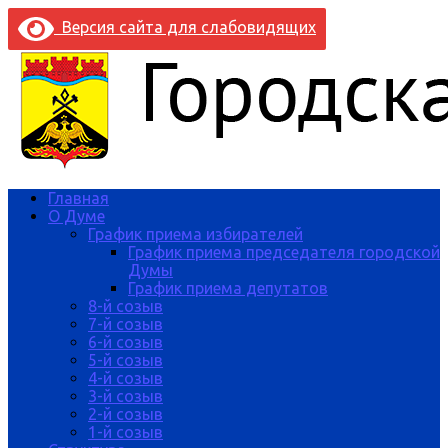
Версия сайта для слабовидящих
Главная
О Думе
График приема избирателей
График приема председателя городской
Думы
График приема депутатов
8-й созыв
7-й созыв
6-й созыв
5-й созыв
4-й созыв
3-й созыв
2-й созыв
1-й созыв