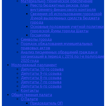
Материально-техническое обеспечение
Реестр бюджетных рисков, план
внутреннего финансового контроля
Сведения об использовании городской
Думой выделенных средств бюджета
города
Основные положения учетной политики
городской Думы города Шахты
Госзакупки
Символы города
Порядок обжалования муниципальных
правовых актов
Анализ письменных обращений граждан и
организаций в период с 2016 по I-е полугодие
2020 года
Молодежный парламент
Депутаты 10-го созыва
Депутаты 9-го созыва
Депутаты 8-го созыва
Депутаты 7-го созыва
Депутаты 6-го созыва
Контакты
Общественная палата
О Палате
Председатель ОП