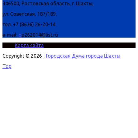
346500, Ростовская область, г. Шахты,
ул. Советская, 187/189.
тел. +7 (8636) 26-20-14
e-mail:
o
p262014@list.ru
Карта сайта
Copyright © 2026 |
Городская Дума города Шахты
Top