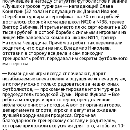
получившие в награду статуэтки футболистов и звание
«Лучших игроков турнира» — нападающий Слава
Коняткин (32 гола) и полузащитник Даниил Иванов.
«Серебро» турнира и сертификат на 30 тысяч рублей
досталось сборной команде школ №20 и №38, тренер
Виктор Бабичев. И третье место плюс сертификат на 20
тысяч рублей в острой борьбе с сильными игроками из
лицея №6 завоевала команда школы №11, тренер
Нателла Чевардина. Причём за ребят так переживали
родители, что один из них, Владимир Николаев,
отставил в сторону все дела и сам приходил
тренировать ребят, передавал им секреты футбольного
мастерства.
— Командные игры всегда сплачивают, дарят
незабываемые впечатления и ощущение «плеча друга»,
а потому можно только радоваться за наших юных
футболистов, — прокомментировала итоги турнира
председатель городской Думы Ирина Жукова. – Все
ребята молодцы и просто герои, преодолевшие
неблагосклонность погоды. А вот от организаторов,
департамента спорта, игроки и депутаты ожидали
лучшей координации процесса. Огромная
благодарность тренерскому составу и родителям,
которые приложили все усилия для того, чтобы их 10-