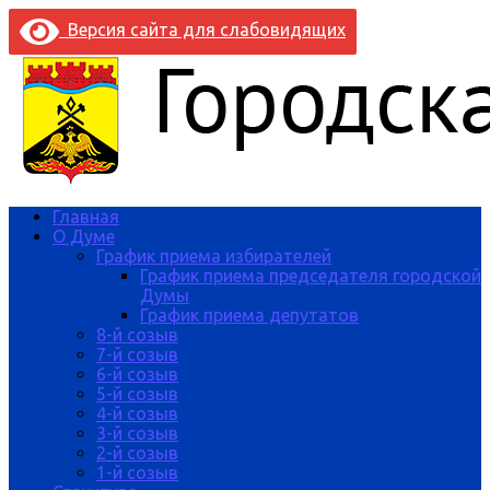
Версия сайта для слабовидящих
Главная
О Думе
График приема избирателей
График приема председателя городской
Думы
График приема депутатов
8-й созыв
7-й созыв
6-й созыв
5-й созыв
4-й созыв
3-й созыв
2-й созыв
1-й созыв