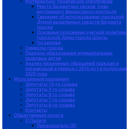
Материально-техническое обеспечение
Реестр бюджетных рисков, план
внутреннего финансового контроля
Сведения об использовании городской
Думой выделенных средств бюджета
города
Основные положения учетной политики
городской Думы города Шахты
Госзакупки
Символы города
Порядок обжалования муниципальных
правовых актов
Анализ письменных обращений граждан и
организаций в период с 2016 по I-е полугодие
2020 года
Молодежный парламент
Депутаты 10-го созыва
Депутаты 9-го созыва
Депутаты 8-го созыва
Депутаты 7-го созыва
Депутаты 6-го созыва
Контакты
Общественная палата
О Палате
Председатель ОП