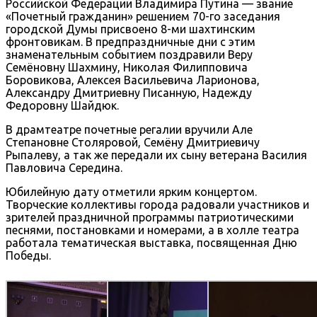
Российской Федерации Владимира Путина — звание
«Почетный гражданин» решением 70-го заседания
городской Думы присвоено 8-ми шахтинским
фронтовикам. В предпраздничные дни с этим
знаменательным событием поздравили Веру
Семёновну Шахмину, Николая Филипповича
Боровикова, Алексея Васильевича Ларионова,
Александру Дмитриевну Писанную, Надежду
Федоровну Шайдюк.
В драмтеатре почетные регалии вручили Але
Степановне Столяровой, Семёну Дмитриевичу
Рыпалеву, а так же передали их сыну ветерана Василия
Павловича Середина.
Юбилейную дату отметили ярким концертом.
Творческие коллективы города радовали участников и
зрителей праздничной программы патриотическими
песнями, постановками и номерами, а в холле театра
работала тематическая выставка, посвященная Дню
Победы.