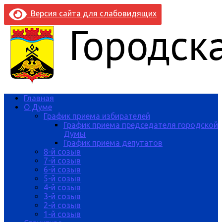
Версия сайта для слабовидящих
Главная
О Думе
График приема избирателей
График приема председателя городской
Думы
График приема депутатов
8-й созыв
7-й созыв
6-й созыв
5-й созыв
4-й созыв
3-й созыв
2-й созыв
1-й созыв