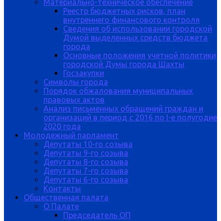
Материально-техническое обеспечение
Реестр бюджетных рисков, план
внутреннего финансового контроля
Сведения об использовании городской
Думой выделенных средств бюджета
города
Основные положения учетной политики
городской Думы города Шахты
Госзакупки
Символы города
Порядок обжалования муниципальных
правовых актов
Анализ письменных обращений граждан и
организаций в период с 2016 по I-е полугодие
2020 года
Молодежный парламент
Депутаты 10-го созыва
Депутаты 9-го созыва
Депутаты 8-го созыва
Депутаты 7-го созыва
Депутаты 6-го созыва
Контакты
Общественная палата
О Палате
Председатель ОП