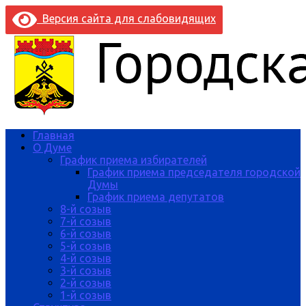
Версия сайта для слабовидящих
Главная
О Думе
График приема избирателей
График приема председателя городской
Думы
График приема депутатов
8-й созыв
7-й созыв
6-й созыв
5-й созыв
4-й созыв
3-й созыв
2-й созыв
1-й созыв