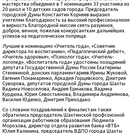
мастерства объединил в 7 номинациях 33 участника из
20 школ и 10 детских садов города. Председатель
городской Думы Константин Корнеев выразил
учителям благодарность за высокий профессионализм
и верность благородной миссии сеять разумное,
доброе, вечное, пожелав конкурсанткам дальнейших
успехов на педагогическом поприще.
Лучшие в номинациях «Учитель года», «Советник
директора по воспитанию», «Педагогический дебют»,
«Учитель здоровья», «Психолог года», «Учитель-
логопед», «Воспитатель года» удостоены поощрений
депутата Государственной Думы России Екатерины
Стенякиной, донских парламентариев Ирины Жуковой,
Евгения Понамаренко, Аркадия Горцевского, Дмитрия
Суворова, депутатов городской Думы города Шахты
Вадима Новоселова, Андрея Ермакова, Вадима
Курдюка, Юрия Севостьянова, Владимира Андреянова,
Василия Юденко, Дмитрия Приходько.
Со словами поздравлений к финалистам также
обратились председатель Шахтинской профсоюзной
организации работников образования Людмила
Морозова, директор отдела развития банка «ВТБ»
Юлия Калинина, председатель ВДПО города Шахты