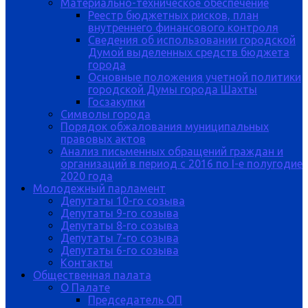
Материально-техническое обеспечение
Реестр бюджетных рисков, план
внутреннего финансового контроля
Сведения об использовании городской
Думой выделенных средств бюджета
города
Основные положения учетной политики
городской Думы города Шахты
Госзакупки
Символы города
Порядок обжалования муниципальных
правовых актов
Анализ письменных обращений граждан и
организаций в период с 2016 по I-е полугодие
2020 года
Молодежный парламент
Депутаты 10-го созыва
Депутаты 9-го созыва
Депутаты 8-го созыва
Депутаты 7-го созыва
Депутаты 6-го созыва
Контакты
Общественная палата
О Палате
Председатель ОП