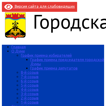
Версия сайта для слабовидящих
Главная
О Думе
График приема избирателей
График приема председателя городской
Думы
График приема депутатов
8-й созыв
7-й созыв
6-й созыв
5-й созыв
4-й созыв
3-й созыв
2-й созыв
1-й созыв